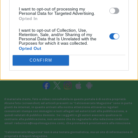
I want to opt-out of processing my
Personal Data for Targeted Advertising.
Opted In
I want to opt-out of Collection, Use,
Retention, Sale, and/or Sharing of my
Personal Data that Is Unrelated with the
Purposes for which it was collected.
Opted Out
CONFIRM
VAI ALLA VERSIONE CLASSICA
Il materiale (testo, foto e video) consultabile in questo portale è di nostra proprietà.
Alcune foto (screenshot) ed articoli presenti su "Calciomercato Magazine" sono in parte
giunti da internet, in quanto arrivati alla nostra attenzione attraverso regolari
comunicati stampa con immagini e testi allegati ed autorizzati alla pubblicazione, e
quindi valutati di pubblico dominio. Se i soggetti o gli autori avessero qualcosa in
contrario alla pubblicazione, non avranno che da segnalarlo alla redazione (indirizzo
email:
redazione@napolimagazine.com
), che provvederà prontamente alla rimozione.
"Calciomercato Magazine" non è una testata giornalistica, ma un sito di informazione di
proprietà di Napoli Magazine.