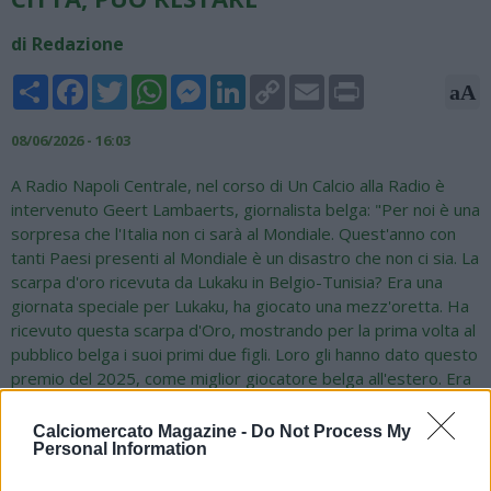
di Redazione
Share
Facebook
Twitter
WhatsApp
Messenger
LinkedIn
Copy
Email
Print
aA
Link
08/06/2026 - 16:03
A Radio Napoli Centrale, nel corso di Un Calcio alla Radio è
intervenuto Geert Lambaerts, giornalista belga: "Per noi è una
sorpresa che l'Italia non ci sarà al Mondiale. Quest'anno con
tanti Paesi presenti al Mondiale è un disastro che non ci sia. La
scarpa d'oro ricevuta da Lukaku in Belgio-Tunisia? Era una
giornata speciale per Lukaku, ha giocato una mezz'oretta. Ha
ricevuto questa scarpa d'Oro, mostrando per la prima volta al
pubblico belga i suoi primi due figli. Loro gli hanno dato questo
premio del 2025, come miglior giocatore belga all'estero. Era
un giorno speciale perché era anche l'anniversario della morte
di suo padre. Ora la grande domanda è capire cosa farà del
Calciomercato Magazine -
Do Not Process My
Personal Information
suo futuro e cosa farà al Mondiale. Non giocherà dall'inizio, sa
bene che è un miracolo essere presente al Mondiale. Novità