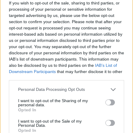
su Khalaili? I 25 milioni di euro sarà la somma necessaria per
If you wish to opt-out of the sale, sharing to third parties, or
acquistarlo dall'Union Saint-Gillois. L'ha pagato 7,5 milioni due
processing of your personal or sensitive information for
anni fa, una somma importante per questo club. Ma loro
targeted advertising by us, please use the below opt-out
sapevano che questo ragazzo era un grande talento.
section to confirm your selection. Please note that after your
Dall'Inghilterra c'è interesse per il giocatore. Forse sarà un
opt-out request is processed you may continue seeing
interest-based ads based on personal information utilized by
duello tra Napoli e Tottenham. Come sta De Bruyne?
us or personal information disclosed to third parties prior to
L'abbiamo visto in queste due amichevoli, si vede che ha
your opt-out. You may separately opt-out of the further
grande voglia. Sa già che potrebbe essere l'ultima volta con la
disclosure of your personal information by third parties on the
Nazionale. È possibile che dopo il Mondiale lasci la maglia dei
IAB’s list of downstream participants. This information may
Diavoli Rossi. Lui non ha ancora parlato con la stampa. E
also be disclosed by us to third parties on the
IAB’s List of
questo è un buon segnale per Napoli: secondo noi rimarrà a
Downstream Participants
that may further disclose it to other
Napoli. Conosce bene l'ambiente, ama la città e cambiare
third parties.
dopo un anno mi sembrerebbe strano. Con Conte non c'era un
buon rapporto. Kevin non parla spesso, ma quando lo fa è
Personal Data Processing Opt Outs
sempre molto interessante".
I want to opt-out of the Sharing of my
personal data.
Opted In
I want to opt-out of the Sale of my
Personal Data.
Opted In