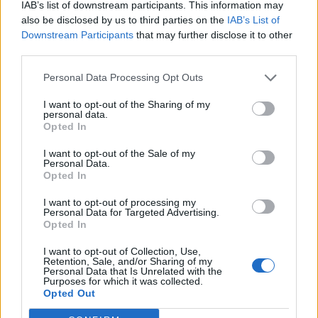
IAB’s list of downstream participants. This information may
also be disclosed by us to third parties on the
IAB’s List of
Downstream Participants
that may further disclose it to other
third parties.
Personal Data Processing Opt Outs
I want to opt-out of the Sharing of my
personal data.
Opted In
I want to opt-out of the Sale of my
Personal Data.
Opted In
VAI ALLA VERSIONE CLASSICA
I want to opt-out of processing my
Personal Data for Targeted Advertising.
Opted In
I want to opt-out of Collection, Use,
Retention, Sale, and/or Sharing of my
Personal Data that Is Unrelated with the
Il materiale (testo, foto e video) consultabile in questo portale è di nostra proprietà.
Purposes for which it was collected.
Alcune foto (screenshot) ed articoli presenti su "Calciomercato Magazine" sono in parte
Opted Out
giunti da internet, in quanto arrivati alla nostra attenzione attraverso regolari
comunicati stampa con immagini e testi allegati ed autorizzati alla pubblicazione, e
quindi valutati di pubblico dominio. Se i soggetti o gli autori avessero qualcosa in