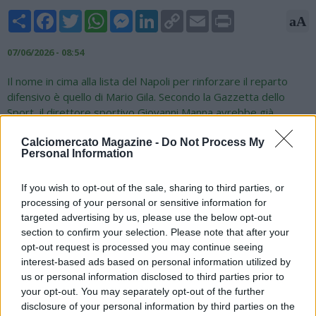
Share
Facebook
Twitter
WhatsApp
Messenger
LinkedIn
Copy
Email
Print
aA
Link
07/06/2026 - 08:54
Il nome in cima alla lista del Napoli per rinforzare il reparto
difensivo è quello di Mario Gila. Secondo la Gazzetta dello
Sport, il direttore sportivo Giovanni Manna avrebbe già
avviato da tempo i contatti per comprendere i margini di una
Calciomercato Magazine -
Do Not Process My
possibile trattativa con la Lazio. Il centrale spagnolo piace sia
Personal Information
al dirigente azzurro che a Massimiliano Allegri, che lo aveva
seguito con interesse già ai tempi del Milan. La Lazio valuta il
If you wish to opt-out of the sale, sharing to third parties, or
difensore circa 30 milioni di euro. Il difensore rispone ai
processing of your personal or sensitive information for
requisiti richiesti dagli azzurri: esperienza in Serie A,
targeted advertising by us, please use the below opt-out
personalità, leadership e margini di crescita, ma il club di
section to confirm your selection. Please note that after your
Claudio Lotito non sembrerebbe voler concedere sconti. Il
opt-out request is processed you may continue seeing
difensore spagnolo rappresenta uno dei principali obiettivi per
interest-based ads based on personal information utilized by
il nuovo Napoli di Massimiliano Allegri.
us or personal information disclosed to third parties prior to
your opt-out. You may separately opt-out of the further
disclosure of your personal information by third parties on the