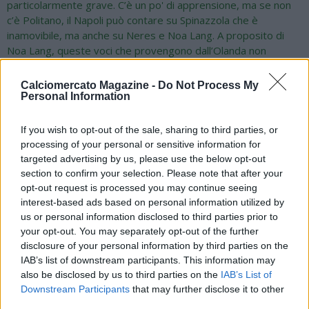
particolarmente grave. C’è un po' di apprensione, ma se non
c’è Politano, il Napoli può contare su Spinazzola che è
inamovibile, ma anche su Neres e Noa Lang. A proposito di
Noa Lang, queste voci che provengono dall’Olanda non
trovano riscontro. Ha avuto bisogno di tempo per
ambientarsi, poi con un Politano così e De Bruyne, come si fa
Calciomercato Magazine -
Do Not Process My
a scegliere altre pedine. Poi ci sono tante partite e troverà
Personal Information
spazio, il Napoli ha delle opzioni importanti e Conte può
cambiare modulo a seconda dell'avversario. Non creiamo casi,
If you wish to opt-out of the sale, sharing to third parties, or
come quello di McTominay, il Napoli è primo e non ci sono
processing of your personal or sensitive information for
problemi all'interno dello spogliatoio. Sulle voci dall’Olanda su
targeted advertising by us, please use the below opt-out
Noa Lang, da quello che sento, non ho materiale per avallare
section to confirm your selection. Please note that after your
questa voce. Non mi risulta nulla".
opt-out request is processed you may continue seeing
interest-based ads based on personal information utilized by
us or personal information disclosed to third parties prior to
your opt-out. You may separately opt-out of the further
disclosure of your personal information by third parties on the
IAB’s list of downstream participants. This information may
also be disclosed by us to third parties on the
IAB’s List of
Downstream Participants
that may further disclose it to other
third parties.