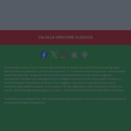
VAI ALLA VERSIONE CLASSICA
Il materiale (testo, foto e video) consultabile in questo portale è di nostra proprietà.
Alcune foto (screenshot) ed articoli presenti su "Calciomercato Magazine" sono in parte
giunti da internet, in quanto arrivati alla nostra attenzione attraverso regolari
comunicati stampa con immagini e testi allegati ed autorizzati alla pubblicazione, e
quindi valutati di pubblico dominio. Se i soggetti o gli autori avessero qualcosa in
contrario alla pubblicazione, non avranno che da segnalarlo alla redazione (indirizzo
email:
redazione@napolimagazine.com
), che provvederà prontamente alla rimozione.
"Calciomercato Magazine" non è una testata giornalistica, ma un sito di informazione di
proprietà di Napoli Magazine.