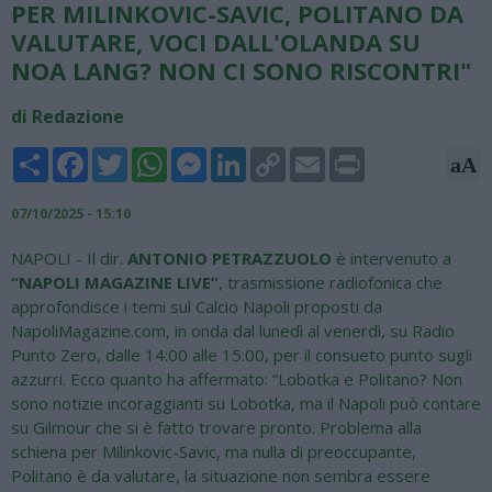
PER MILINKOVIC-SAVIC, POLITANO DA
VALUTARE, VOCI DALL'OLANDA SU
NOA LANG? NON CI SONO RISCONTRI"
di Redazione
Share
Facebook
Twitter
WhatsApp
Messenger
LinkedIn
Copy
Email
Print
aA
Link
07/10/2025 - 15:10
NAPOLI - Il dir.
ANTONIO PETRAZZUOLO
è intervenuto a
“NAPOLI MAGAZINE LIVE”
, trasmissione radiofonica che
approfondisce i temi sul Calcio Napoli proposti da
NapoliMagazine.com, in onda dal lunedì al venerdì, su Radio
Punto Zero, dalle 14:00 alle 15:00, per il consueto punto sugli
azzurri. Ecco quanto ha affermato: “Lobotka e Politano? Non
sono notizie incoraggianti su Lobotka, ma il Napoli può contare
su Gilmour che si è fatto trovare pronto. Problema alla
schiena per Milinkovic-Savic, ma nulla di preoccupante,
Politano è da valutare, la situazione non sembra essere