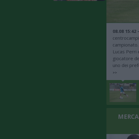
08.08 15:42 
centrocampis
campionato. 
Lucas Perri 
giocatore de
uno dei pref
>>
MERCATO