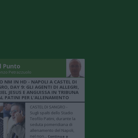
Il Punto
enzo Petrazzuolo
O NM IN HD - NAPOLI A CASTEL DI
RO, DAY 9: GLI AGENTI DI ALLEGRI,
IEL JESUS E ANGUISSA IN TRIBUNA
AL PATINI PER L'ALLENAMENTO
CASTEL DI SANGRO -
Sugli spalti dello Stadio
Teofilo Patini, durante la
seduta pomeridiana di
allenamento del Napoli,
nel non...
Continua a