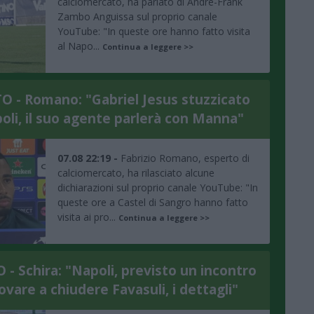
calciomercato, ha parlato di André-Frank
Zambo Anguissa sul proprio canale
YouTube: "In queste ore hanno fatto visita
al Napo...
Continua a leggere >>
 - Romano: "Gabriel Jesus stuzzicato
oli, il suo agente parlerà con Manna"
07.08 22:19 -
Fabrizio Romano, esperto di
calciomercato, ha rilasciato alcune
dichiarazioni sul proprio canale YouTube: "In
queste ore a Castel di Sangro hanno fatto
visita ai pro...
Continua a leggere >>
- Schira: "Napoli, previsto un incontro
ovare a chiudere Favasuli, i dettagli"