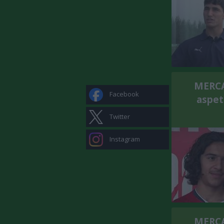
MERCAT
Facebook
aspett
Twitter
Instagram
MERCAT