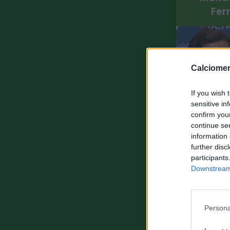
Ferr
Calciomer
If you wish 
sensitive in
confirm you
MERC
continue se
apertur
information 
further disc
participants
Downstream 
Persona