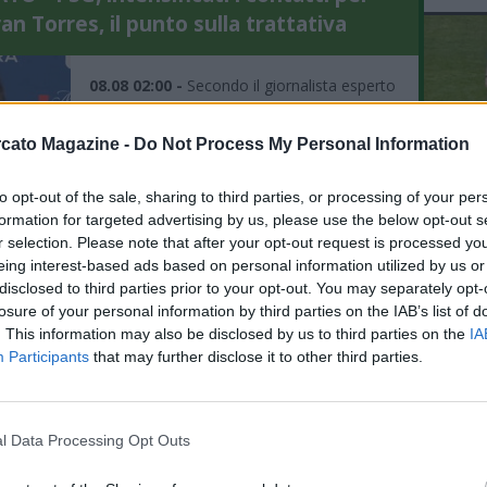
an Torres, il punto sulla trattativa
08.08 02:00 -
Secondo il giornalista esperto
di mercato Ekrem Konur, il Paris Saint-
Germain avrebbe intensificato i contatti per
cato Magazine -
Do Not Process My Personal Information
acquistare Ferran Torres del Barcelona
quest&...
Continua a leggere >>
to opt-out of the sale, sharing to third parties, or processing of your per
L'An
formation for targeted advertising by us, please use the below opt-out s
del Nu
r selection. Please note that after your opt-out request is processed y
ATO - Romano: "Badiashile ha dato
VID
eing interest-based ads based on personal information utilized by us or
RIE
a totale al Napoli, il punto su Aguerd"
disclosed to third parties prior to your opt-out. You may separately opt-
losure of your personal information by third parties on the IAB’s list of
. This information may also be disclosed by us to third parties on the
IA
08.08 00:15 -
Fabrizio Romano, esperto di
Participants
that may further disclose it to other third parties.
calciomercato, rivela sul proprio canale
YouTube: "Su Aguerd posso dire che, in
realtà, la squadra strafavorita per prenderlo
&egr...
l Data Processing Opt Outs
Continua a leggere >>