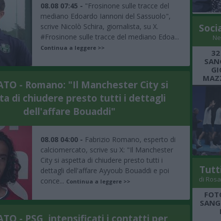
08.08 07:45 -
"Frosinone sulle tracce del
mediano Edoardo Iannoni del Sassuolo",
scrive Nicolò Schira, giornalista, su X.
Soci
#Frosinone sulle tracce del mediano Edoa...
Ne
Continua a leggere >>
32
SANG
GI
MAZZ
O - Romano: "Il Manchester City si
a di chiudere presto tutti i dettagli
dell'affare Bouaddi"
08.08 04:00 -
Fabrizio Romano, esperto di
calciomercato, scrive su X: "Il Manchester
City si aspetta di chiudere presto tutti i
Tutt
dettagli dell'affare Ayyoub Bouaddi e poi
di Rosa
conce...
Continua a leggere >>
FOT
SANGR
O - PSG, intensificati i contatti per