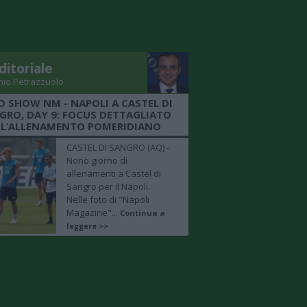
ditoriale
nio Petrazzuolo
O SHOW NM - NAPOLI A CASTEL DI
GRO, DAY 9: FOCUS DETTAGLIATO
LL’ALLENAMENTO POMERIDIANO
CASTEL DI SANGRO (AQ) -
Nono giorno di
allenamenti a Castel di
Sangro per il Napoli.
Nelle foto di "Napoli
Magazine"...
Continua a
leggere >>