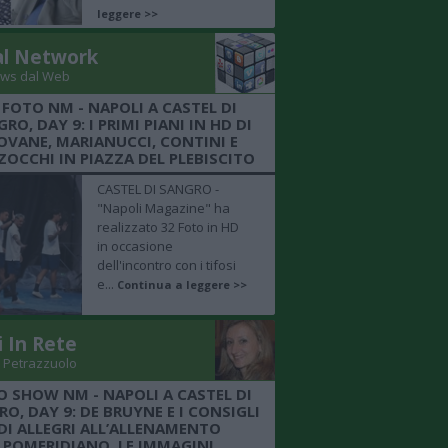
leggere >>
al Network
ws dal Web
 FOTO NM - NAPOLI A CASTEL DI
RO, DAY 9: I PRIMI PIANI IN HD DI
OVANE, MARIANUCCI, CONTINI E
OCCHI IN PIAZZA DEL PLEBISCITO
CASTEL DI SANGRO -
"Napoli Magazine" ha
realizzato 32 Foto in HD
in occasione
dell'incontro con i tifosi
e...
Continua a leggere >>
i In Rete
 Petrazzuolo
O SHOW NM - NAPOLI A CASTEL DI
O, DAY 9: DE BRUYNE E I CONSIGLI
DI ALLEGRI ALL’ALLENAMENTO
POMERIDIANO, LE IMMAGINI