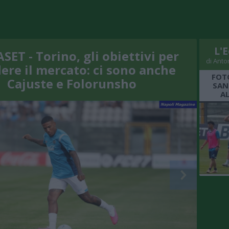
L'E
SET - Torino, gli obiettivi per
di Anto
ere il mercato: ci sono anche
FOT
Cajuste e Folorunsho
SAN
A