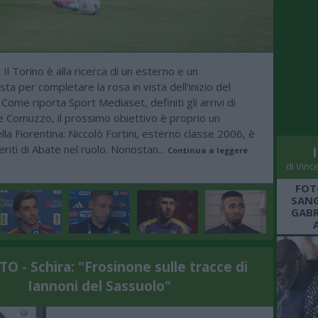
Il Torino è alla ricerca di un esterno e un
-
ta per completare la rosa in vista dell'inizio del
Come riporta Sport Mediaset, definiti gli arrivi di
e Comuzzo, il prossimo obiettivo è proprio un
lla Fiorentina: Niccolò Fortini, esterno classe 2006, è
eriti di Abate nel ruolo. Nonostan...
Continua a leggere
di Vinc
FOT
SANG
GABR
 - Schira: "Frosinone sulle tracce di
Iannoni del Sassuolo"