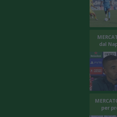
MERCATO
dal Nap
MERCATO 
per pr