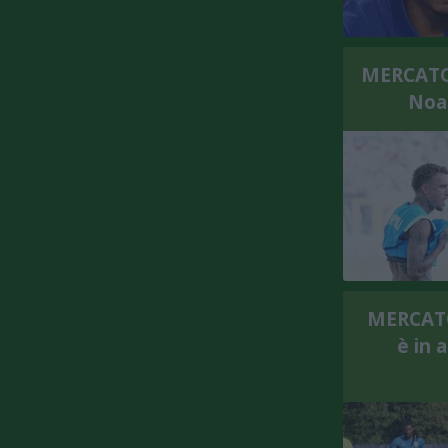
MERCATO -
Noa 
MERCATO 
è in 