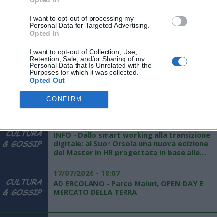
Quartieri Spagnoli
I want to opt-out of processing my
Personal Data for Targeted Advertising.
26/11/2026 - 20:17
Opted In
LIBRI - "Notte Nera" di Giuseppe Petrarca,
presentazione venerdì 3 dicembre a
I want to opt-out of Collection, Use,
Mercato San Severino
Retention, Sale, and/or Sharing of my
Personal Data that Is Unrelated with the
Purposes for which it was collected.
01/06/2026 - 16:54
Opted Out
AD ERCOLANO - Mercato della terra al
Parco Maiuri, domenica 6 giugno
CONFIRM
16/02/2026 - 11:53
INFO - Dallo smart working alla transizione
digitale: al Suor Orsola una nuova edizione
del Master in HR progettata in base alle
nuove figure richieste dal mercato
17/07/2026 - 18:07
AD ERCOLANO - Parco Maiuri, OPEN DAY E
MERCATO DELLA TERRA