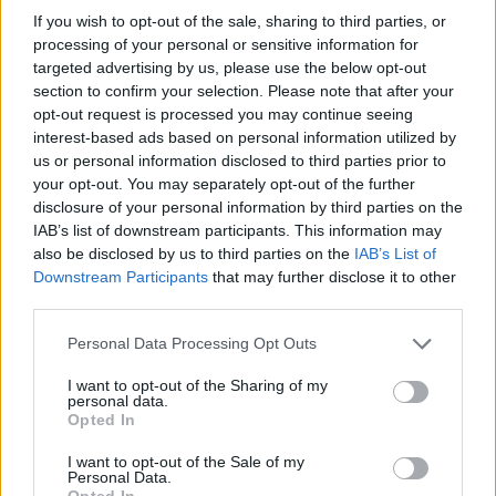
04/01/2026 - 16:15
If you wish to opt-out of the sale, sharing to third parties, or
A NAPOLI - Befana in piazza Mercato, Fiera
processing of your personal or sensitive information for
del giocattolo e della calza: dal 3 gennaio al
5 gennaio, gran finale con il concerto di
targeted advertising by us, please use the below opt-out
Valentina Stella
section to confirm your selection. Please note that after your
opt-out request is processed you may continue seeing
12/11/2026 - 07:45
interest-based ads based on personal information utilized by
IL PROGETTO - “Guida bene in piazza
Mercato”, presentazione al Trianon Viviani
us or personal information disclosed to third parties prior to
your opt-out. You may separately opt-out of the further
disclosure of your personal information by third parties on the
29/09/2026 - 17:58
IAB’s list of downstream participants. This information may
TV - "Il Grande Gioco", il teaser, su Sky e
also be disclosed by us to third parties on the
IAB’s List of
NOW da novembre la nuova serie sul dietro
Downstream Participants
that may further disclose it to other
le quinte del calciomercato
third parties.
11/09/2026 - 03:00
Personal Data Processing Opt Outs
EVENTO - La Notte della Tammorra
festeggia 20 anni e torna a Piazza Mercato,
I want to opt-out of the Sharing of my
Lina Sastri e Enzo Gragnaniello tra gli ospiti
personal data.
il 16 e 17 settembre
Opted In
15/03/2026 - 13:27
I want to opt-out of the Sale of my
A NAPOLI - "LE QUARTIERANE ARTIGIANE",
Personal Data.
prima mostra mercato femminile nei
Opted In