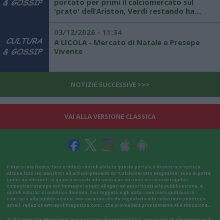
portato per primi il calciomercato sul
'prato' dell’Ariston, Verdi restando ha
fatto felice Alberto"
03/12/2026 - 11:34
A LICOLA - Mercato di Natale e Presepe
Vivente
NOTIZIE SUCCESSIVE >>>
VAI ALLA VERSIONE CLASSICA
Il materiale (testo, foto e video) consultabile in questo portale è di nostra proprietà.
Alcune foto (screenshot) ed articoli presenti su "Calciomercato Magazine" sono in parte
giunti da internet, in quanto arrivati alla nostra attenzione attraverso regolari
comunicati stampa con immagini e testi allegati ed autorizzati alla pubblicazione, e
quindi valutati di pubblico dominio. Se i soggetti o gli autori avessero qualcosa in
contrario alla pubblicazione, non avranno che da segnalarlo alla redazione (indirizzo
email:
redazione@napolimagazine.com
), che provvederà prontamente alla rimozione.
"Calciomercato Magazine" non è una testata giornalistica, ma un sito di informazione di