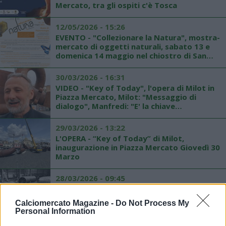
Mercato, tra gli ospiti c'è Tosca
12/05/2026 - 15:26
EVENTO - "Collezionare la Natura", mostra-
mercato di oggetti naturali, sabato 13 e
domenica 14 maggio nel chiostro di San
Marcellino
30/03/2026 - 16:31
VIDEO - "Key of Today", l'opera di Milot in
Piazza Mercato, Milot: "Messaggio di
dialogo", Manfredi: "E' la chiave
dell'accoglienza"
29/03/2026 - 13:22
L'OPERA - “Key of Today” di Milot,
inaugurazione in Piazza Mercato Giovedì 30
Marzo
28/03/2026 - 09:45
L'OPERA - "Key of Today" dell'artista Milot,
inaugurazione a Piazza Mercato giovedì 30
Calciomercato Magazine -
Do Not Process My
marzo
Personal Information