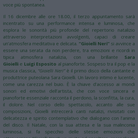
voce più spontanea.
Il 16 dicembre alle ore 18.00, il terzo appuntamento sarà
incentrato su una performance intensa e luminosa, che
esplora le sonorità più profonde del repertorio natalizio
attraverso interpretazioni avvolgenti, capaci di creare
un’atmosfera meditativa e delicata.
“Gioielli Neri”
si avvince a
essere una serata da non perdere, tra emozioni e ricordi in
tipica atmosfera natalizia, con una brillante
Sara
Gioielli
e
Luigi Esposito
al pianoforte. Sospeso tra il pop e la
musica classica,
“Gioielli Neri”
è il primo disco della cantante e
produttrice puteolana Sara Gioielli. Un lavoro intimo e lucente,
come una carezza nel buio. È la chiave d’accesso ai mondi
sonori ed emotivi dell’artista, che con voce sincera e
pianoforte essenziale racconta il perdono, la sconfitta, la cura,
il dolore. Nel corso dello spettacolo, accanto alle sue
composizioni, Gioielli intreccerà canti natalizi, rivisitati con
delicatezza e spirito contemplativo che dialogano con l’anima
del disco. Il Natale, con la sua attesa e la sua malinconia
luminosa, si fa specchio delle stesse emozioni che