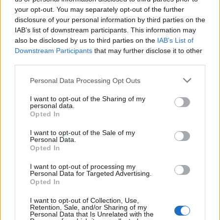
sonorità mantenendo salda la tradizione gospel. Le loro voci si
your opt-out. You may separately opt-out of the further
intrecciano in una celebrazione collettiva capace di
disclosure of your personal information by third parties on the
trasmettere energia, vitalità e senso di comunità. Brani iconici
IAB’s list of downstream participants. This information may
come
“Silent Night”
e
“White Christmas”
assumono la
also be disclosed by us to third parties on the
IAB’s List of
forma di preghiere laiche, evocando pace, serenità e dolce
Downstream Participants
that may further disclose it to other
nostalgia. Un concerto in grado di avvolgere il pubblico in
third parties.
un’atmosfera festosa e, al tempo stesso, profondamente
emotiva.
Personal Data Processing Opt Outs
Il 24 dicembre alle ore 18.00 seguirà
“Musica sensum
I want to opt-out of the Sharing of my
personal data.
pertinendi inflammat”
con
Lucrezia Ianieri
,
Sara Di
Opted In
Fusco
e
Yu Ding
, in collaborazione con il
Conservatorio San
Pietro a Majella.
La Vigilia di Natale trova il suo cuore
I want to opt-out of the Sale of my
pulsante in un concerto che mette al centro il desiderio di
Personal Data.
Opted In
pace e rinascita. Il motto che guida la performance –
“
Luce,
pace e amor ardano nei nostri cuori come un’aria sublime che
I want to opt-out of processing my
mai svanisce”
– diventa un invito a riscoprire i valori universali
Personal Data for Targeted Advertising.
che il Natale rappresenta, soprattutto in un periodo segnato
Opted In
da conflitti, divisioni e fragilità umane. L’opera lirica, con la sua
I want to opt-out of Collection, Use,
forza narrativa, offre un linguaggio capace di parlare di guerra
Retention, Sale, and/or Sharing of my
e riconciliazione, odio e amore, sofferenza e speranza. Le arie
Personal Data that Is Unrelated with the