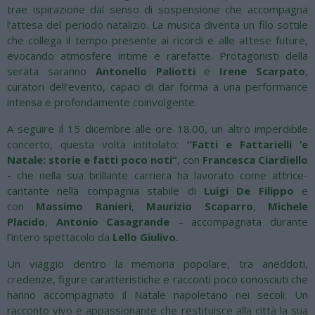
trae ispirazione dal senso di sospensione che accompagna
l’attesa del periodo natalizio. La musica diventa un filo sottile
che collega il tempo presente ai ricordi e alle attese future,
evocando atmosfere intime e rarefatte. Protagonisti della
serata saranno
Antonello Paliotti
e
Irene Scarpato
,
curatori dell’evento, capaci di dar forma a una performance
intensa e profondamente coinvolgente.
A seguire il 15 dicembre alle ore 18.00, un altro imperdibile
concerto, questa volta intitolato:
“Fatti e Fattarielli ‘e
Natale: storie e fatti poco noti”
, con
Francesca Ciardiello
-
che nella sua brillante carriera ha lavorato come attrice-
cantante nella compagnia stabile di
Luigi De Filippo
e
con
Massimo Ranieri
,
Maurizio Scaparro
,
Michele
Placido
,
Antonio Casagrande
– accompagnata durante
l’intero spettacolo da
Lello Giulivo.
Un viaggio dentro la memoria popolare, tra aneddoti,
credenze, figure caratteristiche e racconti poco conosciuti che
hanno accompagnato il Natale napoletano nei secoli. Un
racconto vivo e appassionante che restituisce alla città la sua