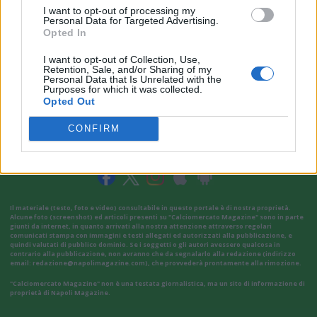
I want to opt-out of processing my
Personal Data for Targeted Advertising.
Opted In
I want to opt-out of Collection, Use,
Retention, Sale, and/or Sharing of my
Personal Data that Is Unrelated with the
Purposes for which it was collected.
Opted Out
CONFIRM
VAI ALLA VERSIONE CLASSICA
Il materiale (testo, foto e video) consultabile in questo portale è di nostra proprietà.
Alcune foto (screenshot) ed articoli presenti su "Calciomercato Magazine" sono in parte
giunti da internet, in quanto arrivati alla nostra attenzione attraverso regolari
comunicati stampa con immagini e testi allegati ed autorizzati alla pubblicazione, e
quindi valutati di pubblico dominio. Se i soggetti o gli autori avessero qualcosa in
contrario alla pubblicazione, non avranno che da segnalarlo alla redazione (indirizzo
email:
redazione@napolimagazine.com
), che provvederà prontamente alla rimozione.
"Calciomercato Magazine" non è una testata giornalistica, ma un sito di informazione di
proprietà di Napoli Magazine.