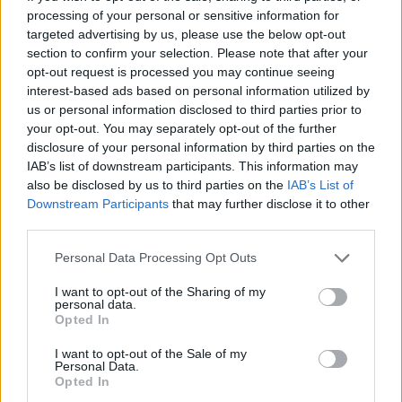
Presidente della Sidelmed SPA;
processing of your personal or sensitive information for
MARIO CAPUNZO – Prof. Ordinario di Igiene presso
targeted advertising by us, please use the below opt-out
l’Università degli studi di Salerno;
section to confirm your selection. Please note that after your
DOMENICO DELLA PORTA – Direttore Scientifico della
opt-out request is processed you may continue seeing
Sidelmed SPA e Direttore Editoriale del quotidiano On-line
interest-based ads based on personal information utilized by
HealthinSafetyNews-Sidelmed.it,
us or personal information disclosed to third parties prior to
ARCANGELO SAGGESE TOZZI – Direttore del Dipartimento di
your opt-out. You may separately opt-out of the further
prevenzione ASL SALERNO;
disclosure of your personal information by third parties on the
ROCCO BASILE – Già Direttore Sanitario del Distretto di
IAB’s list of downstream participants. This information may
Mercato San Severino ASL Salerno;
also be disclosed by us to third parties on the
IAB’s List of
ANTONIO SOMMA – Sindaco del Comune di Mercato San
Downstream Participants
that may further disclose it to other
Severino.
third parties.
Personal Data Processing Opt Outs
I want to opt-out of the Sharing of my
personal data.
Opted In
I want to opt-out of the Sale of my
Personal Data.
Opted In