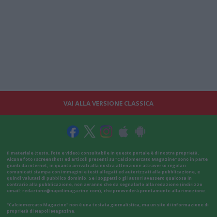
VAI ALLA VERSIONE CLASSICA
Il materiale (testo, foto e video) consultabile in questo portale è di nostra proprietà.
Alcune foto (screenshot) ed articoli presenti su "Calciomercato Magazine" sono in parte
giunti da internet, in quanto arrivati alla nostra attenzione attraverso regolari
comunicati stampa con immagini e testi allegati ed autorizzati alla pubblicazione, e
quindi valutati di pubblico dominio. Se i soggetti o gli autori avessero qualcosa in
contrario alla pubblicazione, non avranno che da segnalarlo alla redazione (indirizzo
email:
redazione@napolimagazine.com
), che provvederà prontamente alla rimozione.
"Calciomercato Magazine" non è una testata giornalistica, ma un sito di informazione di
proprietà di Napoli Magazine.