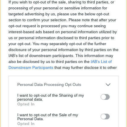
If you wish to opt-out of the sale, sharing to third parties, or
Creative, che espone i lavori prodotti dai ragazzi del
processing of your personal or sensitive information for
penitenziario minorile napoletano, e del progetto Aloka, con
targeted advertising by us, please use the below opt-out
cui gli spazi del Mercato Meraviglia saranno addobbati con le
section to confirm your selection. Please note that after your
tipiche lanterne artigianali della festa buddhista Vesak,
opt-out request is processed you may continue seeing
realizzate da alcuni esponenti della comunità singalese di
interest-based ads based on personal information utilized by
Napoli.
us or personal information disclosed to third parties prior to
your opt-out. You may separately opt-out of the further
disclosure of your personal information by third parties on the
IAB’s list of downstream participants. This information may
Mercato Meraviglia è più di una fiera, e si distingue dalle altre
also be disclosed by us to third parties on the
IAB’s List of
manifestazioni di questo tipo per il suo particolare approccio
Downstream Participants
that may further disclose it to other
all’esperienza urbana e culturale. Non solo artigianato e
third parties.
design, dunque: accanto agli stand, la sedicesima edizione
offrirà un programma di mostre, come quelle dell’artista
Personal Data Processing Opt Outs
Pierfrancesco Solimene, la mostra collettiva
Restoration
a cura
di Jose Carlos Bellantuono con gli artisti di PalomArt Factory,
I want to opt-out of the Sharing of my
personal data.
oltre a
Progettare / Fare. Dialogo tra design e
Opted In
artigianato,
progetto espositivo nato con la collaborazione del
DIARC e ABANA; open studio; performance con la presenza
I want to opt-out of the Sale of my
del collettivo Funa; musica dal vivo; presentazioni di libri a cura
Personal Data.
Opted In
della casa editrice napoletana Cratèra, specializzata in