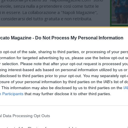
hevole, senza nulla a pretendere così come tutte le
i in essere. La collaborazione a "Napoli Magazine",
considerarsi del tutto gratuita e non retribuita.
L'An
cato Magazine -
Do Not Process My Personal Information
del Nu
ME CALCIO
VIDEO
06.08 15:48 - CALCIOMERCATO - Milan,
GLI
to opt-out of the sale, sharing to third parties, or processing of your per
ancora zero uscite sul mercato, per i
formation for targeted advertising by us, please use the below opt-out s
bookie (a 1,57) Fofana sarà il primo a
r selection. Please note that after your opt-out request is processed y
salutare
eing interest-based ads based on personal information utilized by us or
disclosed to third parties prior to your opt-out. You may separately opt-
06.08 13:38 - MERCATO - Roma, ai
losure of your personal information by third parties on the IAB’s list of
dettagli il rinnovo di Pellegrini, le
. This information may also be disclosed by us to third parties on the
IA
ultime sulla trattativa
Participants
that may further disclose it to other third parties.
06.08 13:19 - IL MATTINO - Napoli,
mercato in uscita: Cheddira punta a
l Data Processing Opt Outs
rimanere in Serie A, la situazione