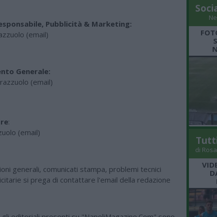
Soci
Ne
esponsabile, Pubblicità & Marketing:
FOT
razzuolo
(email)
N
nto Generale:
trazzuolo
(email)
ore
:
zuolo
(email)
Tutt
di Rosa
VID
oni generali, comunicati stampa, problemi tecnici
D
icitarie si prega di contattare
l'email della redazione
 gli editoriali presenti su "NapoliMagazine.Com" sono