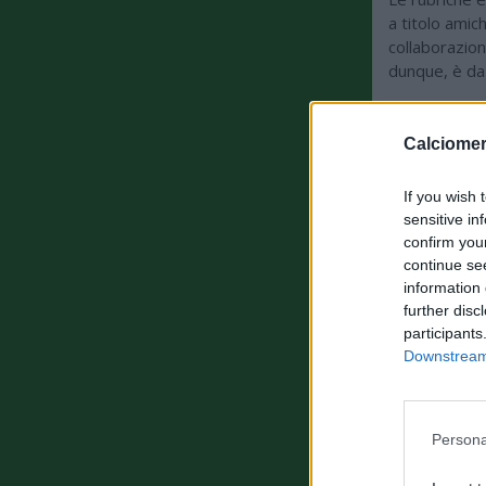
a titolo amic
collaborazion
dunque, è da 
Calciomer
ULTIMISSI
If you wish 
sensitive in
confirm you
continue se
information 
further disc
participants
Downstream 
Persona