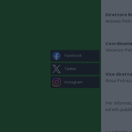
Direttore R
Antonio Pet
Coordiname
Vincenzo Pe
Facebook
Twitter
Vice dirett
Rosa Petraz
Instagram
Per informazi
ed info pubbl
Le rubriche e