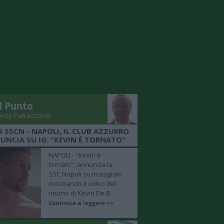
Il Punto
enzo Petrazzuolo
O SSCN - NAPOLI, IL CLUB AZZURRO
UNCIA SU IG: "KEVIN È TORNATO"
NAPOLI - "Kevin è
tornato", annuncia la
SSC Napoli su Instagram
mostrando il video del
ritorno di Kevin De B...
Continua a leggere >>