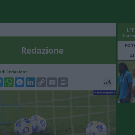
L'E
di Anto
FOT
Redazione
A
00 di Redazione
k
tter
WhatsApp
Messenger
LinkedIn
Copy
Email
Print
aA
Link