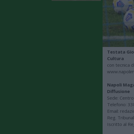
Testata Gio
Cultura
con tecnica d
www.napolim
Napoli Maga
Diffusione
Sede: Centro
Telefono: 3
Email:
redaz
Reg. Tribuna
Iscritto al R