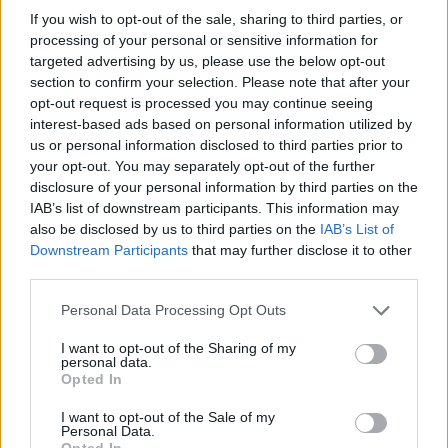
05/01/2026 - 22:00
If you wish to opt-out of the sale, sharing to third parties, or
MERCATO - Chelsea, Fabregas verso il
processing of your personal or sensitive information for
Monaco
targeted advertising by us, please use the below opt-out
section to confirm your selection. Please note that after your
opt-out request is processed you may continue seeing
03/01/2026 - 01:00
interest-based ads based on personal information utilized by
Calcio a 5, Lollo Caffè Napoli, Veneuso-
Dalia: riprende la collaborazione tra Napoli
us or personal information disclosed to third parties prior to
C5 e consulente di mercato
your opt-out. You may separately opt-out of the further
disclosure of your personal information by third parties on the
02/09/2026 - 18:00
IAB’s list of downstream participants. This information may
Pallavolo: Nola, Santoriello è l'ultimo colpo
also be disclosed by us to third parties on the
IAB’s List of
di mercato
Downstream Participants
that may further disclose it to other
third parties.
31/08/2026 - 16:52
Personal Data Processing Opt Outs
Pallavolo, nuovo colpo di mercato: Chiara
Guadagnino a Nola
I want to opt-out of the Sharing of my
personal data.
Opted In
23/08/2026 - 17:13
I want to opt-out of the Sale of my
Pallavolo, Nola, nuovo colpo di mercato: in
Personal Data.
regia c’è Rita D’Aniello
Opted In