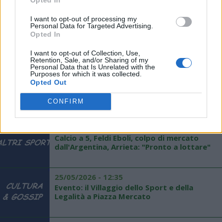
I want to opt-out of processing my
Personal Data for Targeted Advertising.
12/07/2026 - 20:09
Opted In
Pallavolo, Nola, ecco il primo squillo di
mercato: Francesca Rispoli
I want to opt-out of Collection, Use,
Retention, Sale, and/or Sharing of my
Personal Data that Is Unrelated with the
Purposes for which it was collected.
29/06/2026 - 23:54
Opted Out
Pallavolo, Arzano, colpo di mercato arriva
Federica Battaglia
CONFIRM
26/06/2026 - 19:00
Calcio a 5, Feldi Eboli, colpo di mercato
dall'Argentina, Arrieta: "Pronto a lottare"
25/05/2026 - 12:35
Evento: il Villaggio dello Sport e della
Legalità a Piazza Mercato