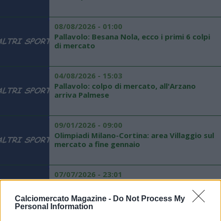
08/08/2026 - 01:00
Pallavolo: Besana Nola, ecco i primi 6 colpi
di mercato
04/08/2026 - 15:03
Pallavolo: colpo di mercato, all'Arzano
arriva Palmese
09/01/2026 - 09:00
Olimpiadi Milano-Cortina: area Villaggio sul
mercato a fine gennaio
07/07/2026 - 23:01
TMW - Fiorentina, Veretout si allena a
parte in attesa di novità di mercato
Calciomercato Magazine -
Do Not Process My
Personal Information