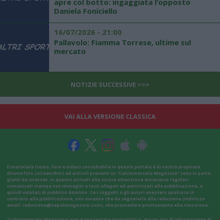
apre col botto: ingaggiata l’opposto
Daniela Foniciello
16/07/2026 - 21:00
Pallavolo: Fiamma Torrese, ultime sul
mercato
NOTIZIE SUCCESSIVE >>>
VAI ALLA VERSIONE CLASSICA
Il materiale (testo, foto e video) consultabile in questo portale è di nostra proprietà.
Alcune foto (screenshot) ed articoli presenti su "Calciomercato Magazine" sono in parte
giunti da internet, in quanto arrivati alla nostra attenzione attraverso regolari
comunicati stampa con immagini e testi allegati ed autorizzati alla pubblicazione, e
quindi valutati di pubblico dominio. Se i soggetti o gli autori avessero qualcosa in
contrario alla pubblicazione, non avranno che da segnalarlo alla redazione (indirizzo
email:
redazione@napolimagazine.com
), che provvederà prontamente alla rimozione.
"Calciomercato Magazine" non è una testata giornalistica, ma un sito di informazione di