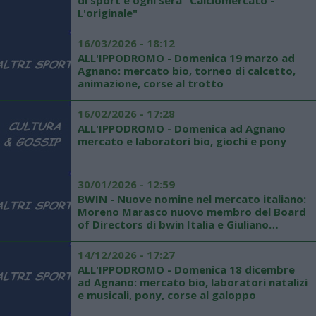
di sport e ogni sera "Calciomercato -
L'originale"
16/03/2026 - 18:12
ALL'IPPODROMO - Domenica 19 marzo ad
Agnano: mercato bio, torneo di calcetto,
animazione, corse al trotto
16/02/2026 - 17:28
ALL'IPPODROMO - Domenica ad Agnano
mercato e laboratori bio, giochi e pony
30/01/2026 - 12:59
BWIN - Nuove nomine nel mercato italiano:
Moreno Marasco nuovo membro del Board
of Directors di bwin Italia e Giuliano
Benaglio nuovo Responsabile Marketing &
Comunicazione di bwin Italia
14/12/2026 - 17:27
ALL'IPPODROMO - Domenica 18 dicembre
ad Agnano: mercato bio, laboratori natalizi
e musicali, pony, corse al galoppo