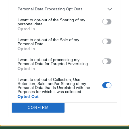
Personal Data Processing Opt Outs
I want to opt-out of the Sharing of my
personal data.
Opted In
VAI ALLA VERSIONE CLASSICA
I want to opt-out of the Sale of my
Personal Data.
Opted In
I want to opt-out of processing my
Personal Data for Targeted Advertising.
Il materiale (testo, foto e video) consultabile in questo portale è di nostra proprietà.
Opted In
Alcune foto (screenshot) ed articoli presenti su "Calciomercato Magazine" sono in parte
giunti da internet, in quanto arrivati alla nostra attenzione attraverso regolari
comunicati stampa con immagini e testi allegati ed autorizzati alla pubblicazione, e
I want to opt-out of Collection, Use,
quindi valutati di pubblico dominio. Se i soggetti o gli autori avessero qualcosa in
Retention, Sale, and/or Sharing of my
contrario alla pubblicazione, non avranno che da segnalarlo alla redazione (indirizzo
Personal Data that Is Unrelated with the
email:
redazione@napolimagazine.com
), che provvederà prontamente alla rimozione.
Purposes for which it was collected.
Opted Out
"Calciomercato Magazine" non è una testata giornalistica, ma un sito di informazione di
proprietà di Napoli Magazine.
CONFIRM