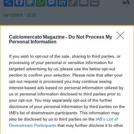
aA
Link
24/12/2025 - 22:33
Il caso Trapani continua a tenere banco in Lega Basket. La FIP
ha comunicato che il club siciliano ha saldato le incombenze
Calciomercato Magazine -
Do Not Process My
fiscali relative al mese di dicembre, ma ha altresì confermato il
Personal Information
blocco al mercato in quanto la società ha ancora debiti
pregressi con l’erario e una vertenza aperta con la
If you wish to opt-out of the sale, sharing to third parties, or
Commissione Vertenze arbitrali. Il presidente Valerio Antonini,
processing of your personal or sensitive information for
però, sui social professa grande ottimismo
targeted advertising by us, please use the below opt-out
section to confirm your selection. Please note that after your
opt-out request is processed you may continue seeing
interest-based ads based on personal information utilized by
us or personal information disclosed to third parties prior to
your opt-out. You may separately opt-out of the further
disclosure of your personal information by third parties on the
IAB’s list of downstream participants. This information may
also be disclosed by us to third parties on the
IAB’s List of
Downstream Participants
that may further disclose it to other
third parties.