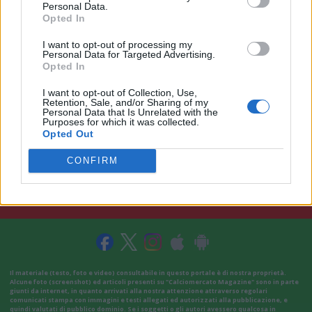
Personal Data.
Opted In
I want to opt-out of processing my
Personal Data for Targeted Advertising.
Opted In
I want to opt-out of Collection, Use,
Retention, Sale, and/or Sharing of my
Personal Data that Is Unrelated with the
Purposes for which it was collected.
Opted Out
CONFIRM
VAI ALLA VERSIONE CLASSICA
Il materiale (testo, foto e video) consultabile in questo portale è di nostra proprietà.
Alcune foto (screenshot) ed articoli presenti su "Calciomercato Magazine" sono in parte
giunti da internet, in quanto arrivati alla nostra attenzione attraverso regolari
comunicati stampa con immagini e testi allegati ed autorizzati alla pubblicazione, e
quindi valutati di pubblico dominio. Se i soggetti o gli autori avessero qualcosa in