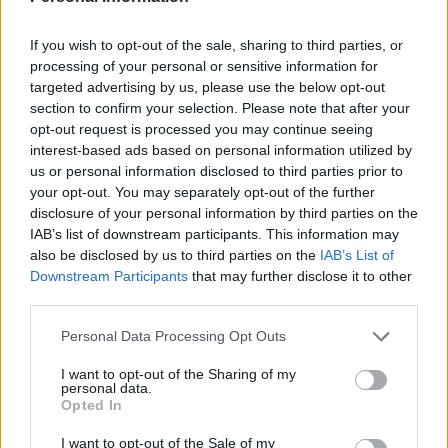
avventura con l’Ekipe Orizzonte, per me è un grande onore
entrare a far parte di questa società. Non vedo l’ora di
If you wish to opt-out of the sale, sharing to third parties, or
cominciare questo nuovo percorso, di mettermi a
processing of your personal or sensitive information for
disposizione della squadra e dare il mio contributo, dentro e
targeted advertising by us, please use the below opt-out
fuori dall’acqua. Il mio obiettivo personale sarà quello di
section to confirm your selection. Please note that after your
crescere il più possibile, imparando ogni giorno dalle mie
opt-out request is processed you may continue seeing
compagne. Darò tutto per ripagare la fiducia della società».
interest-based ads based on personal information utilized by
us or personal information disclosed to third parties prior to
Una giocatrice giovane e molto duttile, capace di coprire tutte
your opt-out. You may separately opt-out of the further
le zone del campo, che risponde alle necessità della sua nuova
disclosure of your personal information by third parties on the
squadra, come spiega il coach dell’Ekipe Orizzonte: «Vittoria –
IAB’s list of downstream participants. This information may
sottolinea Martina Miceli – è un difensore solido, dotato di un
also be disclosed by us to third parties on the
IAB’s List of
gran tiro e con ottime qualità nell’uno contro uno in attacco.
Downstream Participants
that may further disclose it to other
Era la giocatrice che cercavamo, giovane e con grandissime
third parties.
possibilità di migliorarsi. Ha fatto un’ottima impressione sia a
Personal Data Processing Opt Outs
me che a Tania, quindi crediamo che sarà un ottimo
investimento per il presente e, soprattutto, per il futuro. Sono
I want to opt-out of the Sharing of my
sicura che insieme potremo crescere molto».
personal data.
Opted In
I want to opt-out of the Sale of my