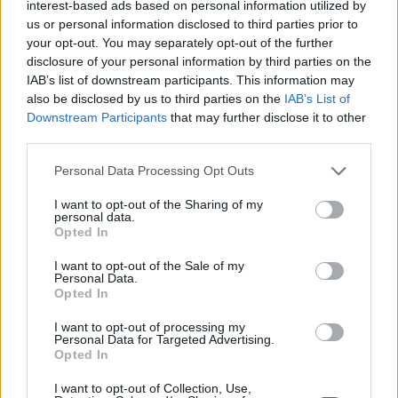
interest-based ads based on personal information utilized by
in cui il Pirata avrebbe compiuto 50 anni, l'asta offre
us or personal information disclosed to third parties prior to
l'opportunità di conquistare un pezzo di storia del ciclismo
your opt-out. You may separately opt-out of the further
italiano, dando a collezionisti e ammiratori delle sue imprese,
disclosure of your personal information by third parties on the
ma anche ad associazioni e potenziali mecenati, la possibilità
IAB’s list of downstream participants. This information may
di mantenere viva la memoria del grande scalatore.
also be disclosed by us to third parties on the
IAB’s List of
Downstream Participants
that may further disclose it to other
third parties.
Personal Data Processing Opt Outs
I want to opt-out of the Sharing of my
personal data.
Opted In
I want to opt-out of the Sale of my
Personal Data.
Opted In
I want to opt-out of processing my
Personal Data for Targeted Advertising.
Opted In
I want to opt-out of Collection, Use,