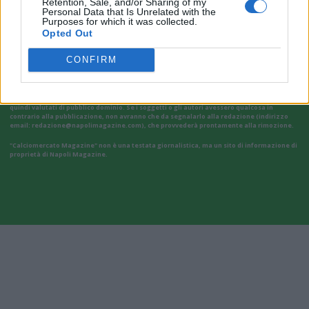
VAI ALLA VERSIONE CLASSICA
Retention, Sale, and/or Sharing of my
Personal Data that Is Unrelated with the
Purposes for which it was collected.
Opted Out
CONFIRM
Il materiale (testo, foto e video) consultabile in questo portale è di nostra proprietà.
Alcune foto (screenshot) ed articoli presenti su "Calciomercato Magazine" sono in parte
giunti da internet, in quanto arrivati alla nostra attenzione attraverso regolari
comunicati stampa con immagini e testi allegati ed autorizzati alla pubblicazione, e
quindi valutati di pubblico dominio. Se i soggetti o gli autori avessero qualcosa in
contrario alla pubblicazione, non avranno che da segnalarlo alla redazione (indirizzo
email:
redazione@napolimagazine.com
), che provvederà prontamente alla rimozione.
"Calciomercato Magazine" non è una testata giornalistica, ma un sito di informazione di
proprietà di Napoli Magazine.