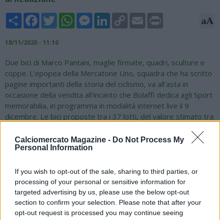
Share
Facebook
Twitter
WhatsApp
Messenger
LinkedIn
Copy
Email
Print
aA
Link
18/11/2020 - 11:10
Due bici di Marco Pantani, maglie firmate, quadri, sculture e
coppe. L'epopea della Mercatone Uno, squadra che ha scritto
pagine importanti della storia del ciclismo, va all'asta in
occasione della vendita all'incanto che Bolaffi dedica agli Sport
memorabilia, in programma in modalità internet live il 9
dicembre. Le bici proposte tra i 37 lotti, del valore stimato tra
i 25mila e i 30mila euro, sono due modelli da gara Bianchi con
telaio speciale in lega ultraleggera realizzato appositamente
Calciomercato Magazine -
Do Not Process My
Personal Information
per Pantani. La prima bici fu usata durante il Tour de France
del 2000, durante il quale con lo stesso modello il campione
vinse la tappa da Carpentras a Mont Ventoux del 13 luglio,
If you wish to opt-out of the sale, sharing to third parties, or
arrivando davanti a Lance Armstrong, e la Briançon-
processing of your personal or sensitive information for
Courchevel del 16 luglio, in cui rifilò quasi un minuto allo stesso
targeted advertising by us, please use the below opt-out
statunitense. La seconda, invece, fu usata per la prova su
section to confirm your selection. Please note that after your
opt-out request is processed you may continue seeing
strada delle Olimpiadi del 2000 disputate a Sydney. Nell'anno