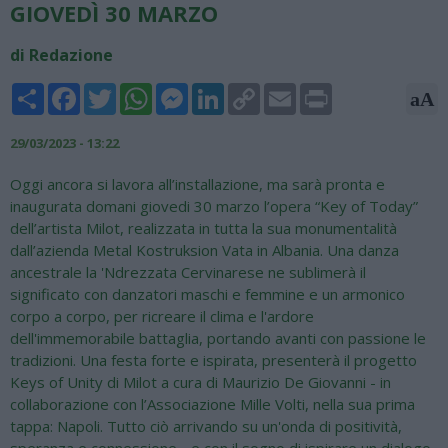
GIOVEDÌ 30 MARZO
di Redazione
Share
Facebook
Twitter
WhatsApp
Messenger
LinkedIn
Copy
Email
Print
aA
Link
29/03/2023 - 13:22
Oggi ancora si lavora all’installazione, ma sarà pronta e
inaugurata domani giovedi 30 marzo l’opera “Key of Today”
dell’artista Milot, realizzata in tutta la sua monumentalità
dall’azienda Metal Kostruksion Vata in Albania. Una danza
ancestrale la 'Ndrezzata Cervinarese ne sublimerà il
significato con danzatori maschi e femmine e un armonico
corpo a corpo, per ricreare il clima e l'ardore
dell'immemorabile battaglia, portando avanti con passione le
tradizioni. Una festa forte e ispirata, presenterà il progetto
Keys of Unity di Milot a cura di Maurizio De Giovanni - in
collaborazione con l’Associazione Mille Volti, nella sua prima
tappa: Napoli. Tutto ciò arrivando su un'onda di positività,