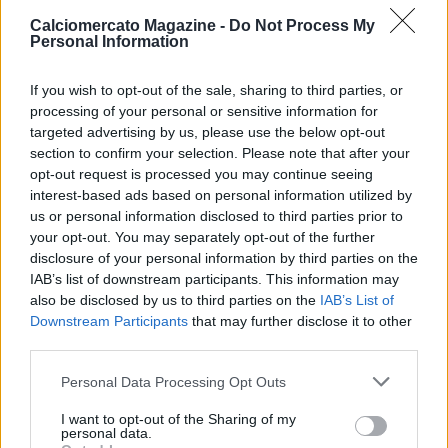
3 mesi – e la città sarà sempre ricordata come la sede
Calciomercato Magazine -
Do Not Process My
inaugurale della Chiave, arricchito dall’evento musicale
Personal Information
spettacolare, tra musica e danza.
If you wish to opt-out of the sale, sharing to third parties, or
processing of your personal or sensitive information for
targeted advertising by us, please use the below opt-out
Sara presente l’Ambasciatore Albanese di Roma Anita Bitri
section to confirm your selection. Please note that after your
Lani, il Sindaco di Lac distretto di Kurbin Mojlinda e la deputata
opt-out request is processed you may continue seeing
Albanese Elda Hoti.
interest-based ads based on personal information utilized by
us or personal information disclosed to third parties prior to
your opt-out. You may separately opt-out of the further
Questo messaggio universale sarà poi portato in altre città
disclosure of your personal information by third parties on the
italiane ed europee, dove ogni tappa aggiungerà un timbro
IAB’s list of downstream participants. This information may
unico. Anche altre chiavi dello stesso progetto - The Water
also be disclosed by us to third parties on the
IAB’s List of
Key, in tournée in Asia e Oceania, e The Dream Key, in
Downstream Participants
that may further disclose it to other
tournée nelle Americhe - appariranno in tutto il pianeta.
third parties.
Personal Data Processing Opt Outs
Milot è un artista italo-albanese che affronta la vita in modo
I want to opt-out of the Sharing of my
personal data.
semplice, così come semplice è il messaggio che vuole