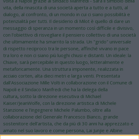
volta a Napoli grazie al sindaco Manfredi - sarà il simbolo della
vita, della rinascita di una società aperta a tutto e a tutti, al
dialogo, al confronto, di un mondo in cui ci siano possibilità e
potenzialità per tutti. Il desiderio di Milot è quello di dare un
messaggio di speranza in un momento così difficile e divisivo,
con l'obiettivo di risvegliare il pensiero collettivo di una società
che ultimamente ha smarrito la strada. Un "grido" universale
di rispetto reciproco tra le persone, affinché vivano in pace
tra loro e non ci siano più luoghi chiusi e distanti. Un ideale: la
Chiave, sarà percepibile in questo luogo, letteralmente e
metaforicamente. Una struttura imponente, realizzata in
acciaio corten, alta dieci metri e larga venti. Presentata
dall'Associazione Mille Volti in collaborazione con il Comune di
Napoli e il Sindaco Manfredi che ha la delega della
cultura
,
sotto la direzione esecutiva di Michael
Kaiser/JeanWolfe, con la direzione artistica di Michele
Stanzione e l'ingegnere Michele Palumbo, oltre alla
collaborazione del Generale Francesco Bianco, grande
sostenitore dell’artista, che da più di 30 anni ha apprezzato e
amato nel suo lavoro e come persona, Lai Junjie e Albine
Mirashi. “Key of Today” rimarrà in Piazza Mercato a Napoli per