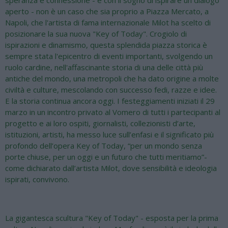
speranza e connessione - e con il sogno di ispirare un dialogo
aperto - non è un caso che sia proprio a Piazza Mercato, a
Napoli, che l'artista di fama internazionale Milot ha scelto di
posizionare la sua nuova "Key of Today". Crogiolo di
ispirazioni e dinamismo, questa splendida piazza storica è
sempre stata l'epicentro di eventi importanti, svolgendo un
ruolo cardine, nell'affascinante storia di una delle città più
antiche del mondo, una metropoli che ha dato origine a molte
civiltà e culture, mescolando con successo fedi, razze e idee.
E la storia continua ancora oggi. I festeggiamenti iniziati il 29
marzo in un incontro privato al Vomero di tutti i partecipanti al
progetto e ai loro ospiti, giornalisti, collezionisti d’arte,
istituzioni, artisti, ha messo luce sull’enfasi e il significato più
profondo dell’opera Key of Today, “per un mondo senza
porte chiuse, per un oggi e un futuro che tutti meritiamo”-
come dichiarato dall’artista Milot, dove sensibilità e ideologia
ispirati, convivono.
La gigantesca scultura "Key of Today" - esposta per la prima