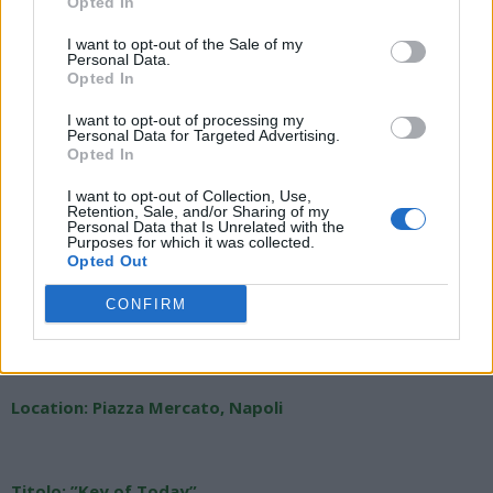
Opted In
lanciare con la sua scultura: "Eliminare le paure individuali e
collettive che ci circondano; le incertezze e i dubbi". “Il mio
I want to opt-out of the Sale of my
Personal Data.
vuole essere soprattutto un messaggio positivo di speranza,
Opted In
perché tutti abbiamo il diritto di realizzare i nostri sogni e tutti
meritano le stesse opportunità per farlo".
I want to opt-out of processing my
Personal Data for Targeted Advertising.
Opted In
I want to opt-out of Collection, Use,
Retention, Sale, and/or Sharing of my
Personal Data that Is Unrelated with the
Scheda Tecnica
Purposes for which it was collected.
Opted Out
CONFIRM
Artista: Milot
Location: Piazza Mercato, Napoli
Titolo: ”Key of Today”