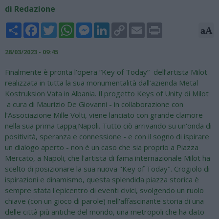
di Redazione
Share
Facebook
Twitter
WhatsApp
Messenger
LinkedIn
Copy
Email
Print
aA
Link
28/03/2023 - 09:45
Finalmente è pronta l’opera “Key of Today” dell’artista Milot
realizzata in tutta la sua monumentalità dall’azienda Metal
Kostruksion Vata in Albania. Il progetto Keys of Unity di Milot
a cura di Maurizio De Giovanni - in collaborazione con
l’Associazione Mille Volti, viene lanciato con grande clamore
nella sua prima tappa;Napoli. Tutto ciò arrivando su un'onda di
positività, speranza e connessione - e con il sogno di ispirare
un dialogo aperto - non è un caso che sia proprio a Piazza
Mercato, a Napoli, che l'artista di fama internazionale Milot ha
scelto di posizionare la sua nuova "Key of Today". Crogiolo di
ispirazioni e dinamismo, questa splendida piazza storica è
sempre stata l'epicentro di eventi civici, svolgendo un ruolo
chiave (con un gioco di parole) nell'affascinante storia di una
delle città più antiche del mondo, una metropoli che ha dato