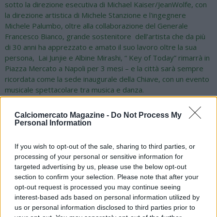
sotto la direzione esecutiva di Michael Kaiser/JeanWolfe, con
la direzione artistica di Michele Stanzione e l'ingegnere
Michele Palumbo, oltre alla collaborazione del Generale
Francesco Bianco, grande sostenitore dell’artista che da più
di 30 anni ha apprezzato e amato il suo lavoro oltre la sua
persona, Lai Junjie e Albine Mirashi, “ Key of Today” rimarrà in
Piazza Mercato a Napoli per 3 mesi – e la città sarà sempre
ricordata come la sede inaugurale della Chiave, con un evento
musicale spettacolare tra musica e danza.
Calciomercato Magazine -
Do Not Process My
Personal Information
Sarà presente l'Ambasciatore Albanese di Roma Anita Bitri
Lani, il Sindaco di Lac distretto di Kurbin Mojlinda e la deputata
If you wish to opt-out of the sale, sharing to third parties, or
Albanese Elda Hoti.
processing of your personal or sensitive information for
targeted advertising by us, please use the below opt-out
section to confirm your selection. Please note that after your
Questo messaggio universale sarà poi portato in altre città
opt-out request is processed you may continue seeing
italiane ed europee, dove ogni tappa aggiungerà un timbro
interest-based ads based on personal information utilized by
unico. Anche altre chiavi dello stesso progetto - The Water
us or personal information disclosed to third parties prior to
Key, in tournée in Asia e Oceania, e The Dream Key, in