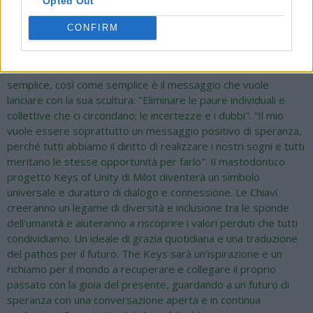
'ricerca' di una nuova identità per cercare di far riflettere sulla
Opted Out
grande incertezza in cui viviamo".
CONFIRM
Milot è un artista italo-albanese che affronta la vita in modo
semplice, così come semplice è il messaggio che vuole
lanciare con la sua scultura: "Eliminare le paure individuali e
collettive che ci circondano; le incertezze e i dubbi". “Il mio
vuole essere soprattutto un messaggio positivo di speranza,
perché tutti abbiamo il diritto di realizzare i nostri sogni e tutti
meritano le stesse opportunità per farlo". Il mastodontico
progetto Keys of Unity di Milot diventerà un simbolo
universale e duraturo di dialogo e connessione. Le Chiavi
creeranno un legame di diversità e inclusione tra le sponde
dell'umanità e aiuteranno a riscoprire i valori perduti che tutti
condividiamo. Un ideale di grazia quotidiana e una traduzione
del pathos per il futuro. The Keys sarà un'ispirazione e un
richiamo per il mondo a recuperare e collegare il proprio
passato con la gioia del presente, guardando a un futuro di
speranza con una conversazione aperta e in continua