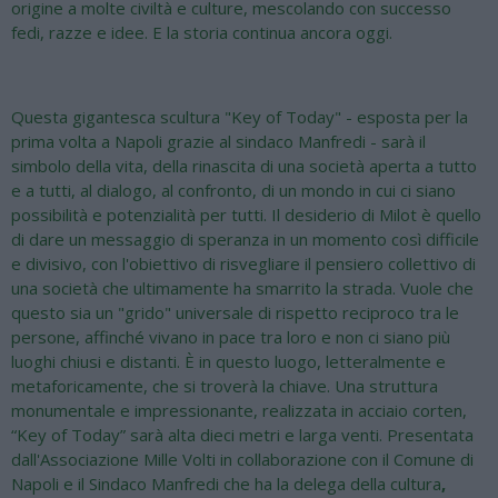
origine a molte civiltà e culture, mescolando con successo
fedi, razze e idee. E la storia continua ancora oggi.
Questa gigantesca scultura "Key of Today" - esposta per la
prima volta a Napoli grazie al sindaco Manfredi - sarà il
simbolo della vita, della rinascita di una società aperta a tutto
e a tutti, al dialogo, al confronto, di un mondo in cui ci siano
possibilità e potenzialità per tutti. Il desiderio di Milot è quello
di dare un messaggio di speranza in un momento così difficile
e divisivo, con l'obiettivo di risvegliare il pensiero collettivo di
una società che ultimamente ha smarrito la strada. Vuole che
questo sia un "grido" universale di rispetto reciproco tra le
persone, affinché vivano in pace tra loro e non ci siano più
luoghi chiusi e distanti. È in questo luogo, letteralmente e
metaforicamente, che si troverà la chiave. Una struttura
monumentale e impressionante, realizzata in acciaio corten,
“Key of Today” sarà alta dieci metri e larga venti. Presentata
dall'Associazione Mille Volti in collaborazione con il Comune di
Napoli e il Sindaco Manfredi che ha la delega della cultura
,