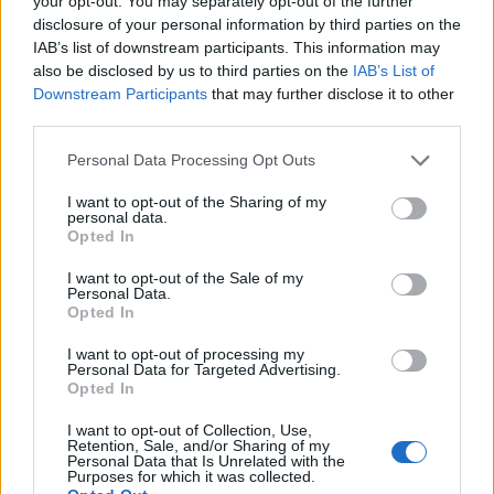
your opt-out. You may separately opt-out of the further
tournée nelle Americhe - appariranno in tutto il pianeta.
disclosure of your personal information by third parties on the
IAB’s list of downstream participants. This information may
also be disclosed by us to third parties on the
IAB’s List of
Downstream Participants
that may further disclose it to other
Questo messaggio di connessione e dialogo è un messaggio
third parties.
che Milot spera di portare ovunque. Infatti, ha recentemente
vinto un concorso internazionale organizzato dal Ministero
Personal Data Processing Opt Outs
della Cultura albanese, "Art in Public", e la sua scultura
I want to opt-out of the Sharing of my
"Albanian Key" sarà presto realizzata e posizionata nel nord
personal data.
del suo Paese, l'Albania. "Nel grande sforzo che facciamo ogni
Opted In
giorno per realizzare i nostri sogni, troviamo
inconsapevolmente molte barriere, pregiudizi e meccanismi
I want to opt-out of the Sale of my
Personal Data.
nella vita, dove è molto difficile realizzare i nostri desideri",
Opted In
spiega Milot. "La Chiave, come oggetto, non ha il semplice
scopo di 'aprire', ma di simboleggiare l'apertura di tutto,
I want to opt-out of processing my
Personal Data for Targeted Advertising.
senza luoghi chiusi, come strumento per trovare la giusta 'via'
Opted In
per ogni essere umano. In questa società siamo
continuamente bombardati da immagini virtuali: mostrare se
I want to opt-out of Collection, Use,
stessi è diventato l'impegno più comune. L'uomo è costretto
Retention, Sale, and/or Sharing of my
Personal Data that Is Unrelated with the
all'incomunicabilità e, di conseguenza, anche gli artisti sono alla
Purposes for which it was collected.