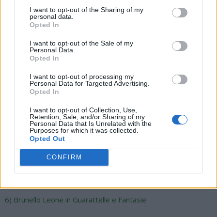
PROGRAMMA
I want to opt-out of the Sharing of my
personal data.
Opted In
Venerdì 1 Settembre – dalle ore 21
I want to opt-out of the Sale of my
- Omaggio a Marcello Colasurdo - Tammurriata di Apertura
Personal Data.
Opted In
1) Tammurriata di Benvenuto a cura della Frasca Gruppo
I want to opt-out of processing my
Scettisci per la Tradizione;
Personal Data for Targeted Advertising.
Opted In
2) Paranza di Marcello Colasurdo ed amici con la
I want to opt-out of Collection, Use,
partecipazione di alcuni fondatori del Gruppo Operaio già Zezi.
Retention, Sale, and/or Sharing of my
Personal Data that Is Unrelated with the
Purposes for which it was collected.
3) Nuova Compagnia di Canto Popolare;
Opted Out
4) Gennaro T e Paolo Polcari - from Alma Megretta;
CONFIRM
5) Il Canto a Figliola di Tonino ‘o Stocco;
6) Brunello Leone in Guarattelle e Fantasie.