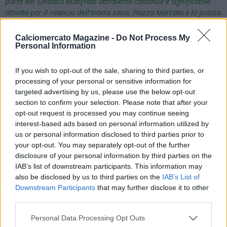
parte del Sindaco Manfredi attraverso continue e significative
attività per il rilancio dell'intera zona. Piazza Mercato è la piazza
simbolo della storia e delle tradizioni napoletane che
rappresentano un’importante risorsa per il nostro territorio. Non
Calciomercato Magazine -
Do Not Process My
si può, infatti, costruire il futuro se non sulle tracce del passato”
,
Personal Information
Coordinatore delle politiche culturali del Comune di Napoli,
Sergio Locoratolo
.
If you wish to opt-out of the sale, sharing to third parties, or
processing of your personal or sensitive information for
“La Notte della Tammorra è un evento di grande condivisione e
targeted advertising by us, please use the below opt-out
socializzazione, ma anche di salvaguardia e valorizzazione delle
section to confirm your selection. Please note that after your
tradizioni che vengono tramandate non solo con serate di danza
opt-out request is processed you may continue seeing
e musica ma anche attraverso stage e laboratori dedicati alle arti
interest-based ads based on personal information utilized by
e agli antichi mestieri. Ciò in perfetta coerenza con il più ampio
us or personal information disclosed to third parties prior to
your opt-out. You may separately opt-out of the further
progetto di lungo periodo di Napoli Città della Musica, che vede
disclosure of your personal information by third parties on the
nella musica uno strumento fondamentale per la crescita
IAB’s list of downstream participants. This information may
culturale, civile, sociale ed economica della comunità”
,
also be disclosed by us to third parties on the
IAB’s List of
Ferdinando Tozzi
, consigliere delegato del Sindaco per
Downstream Participants
that may further disclose it to other
l’industria musicale e l’audiovisivo.
third parties.
LA NOTTE DELLA TAMMORRA 2023
Personal Data Processing Opt Outs