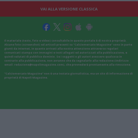
VAI ALLA VERSIONE CLASSICA
Il materiale (testo, foto e video) consultabile in questo portale è di nostra proprietà.
Alcune foto (screenshot) ed articoli presenti su "Calciomercato Magazine" sono in parte
giunti da internet, in quanto arrivati alla nostra attenzione attraverso regolari
comunicati stampa con immagini e testi allegati ed autorizzati alla pubblicazione, e
quindi valutati di pubblico dominio. Se i soggetti o gli autori avessero qualcosa in
contrario alla pubblicazione, non avranno che da segnalarlo alla redazione (indirizzo
email:
redazione@napolimagazine.com
), che provvederà prontamente alla rimozione.
"Calciomercato Magazine" non è una testata giornalistica, ma un sito di informazione di
proprietà di Napoli Magazine.