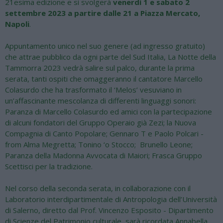
21esima edizione e si svolgerà
venerdì 1 e sabato 2
settembre 2023 a partire dalle 21 a Piazza Mercato,
Napoli
.
Appuntamento unico nel suo genere (ad ingresso gratuito)
che attrae pubblico da ogni parte del Sud Italia, La Notte della
Tammorra 2023 vedrà salire sul palco, durante la prima
serata, tanti ospiti che omaggeranno il cantatore Marcello
Colasurdo che ha trasformato il ‘Melos’ vesuviano in
un’affascinante mescolanza di differenti linguaggi sonori:
Paranza di Marcello Colasurdo ed amici con la partecipazione
di alcuni fondatori del Gruppo Operaio già Zezi; la Nuova
Compagnia di Canto Popolare; Gennaro T e Paolo Polcari -
from Alma Megretta; Tonino ‘o Stocco; Brunello Leone;
Paranza della Madonna Avvocata di Maiori; Frasca Gruppo
Scettisci per la tradizione.
Nel corso della seconda serata, in collaborazione con il
Laboratorio interdipartimentale di Antropologia dell’Università
di Salerno, diretto dal Prof. Vincenzo Esposito - Dipartimento
di Scienze del Patrimonio culturale, sarà ricordata Annabella