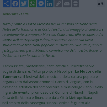
Share
Facebook
Twitter
WhatsApp
Messenger
LinkedIn
Copy
Email
Print
aA
Link
26/08/2023 - 18:20
Tutto pronto a Piazza Mercato per la 21esima edizione della
Notte della Tammorra di Carlo Faiello: dall’omaggio al cantatore
recentemente scomparso Marcello Colasurdo, alla riscoperta del
lavoro dell’antropologa e documentarista Annabella Rossi,
studiosa delle tradizioni popolari musicali del Sud Italia, sino ai
festeggiamenti per il 90esimo compleanno del maestro Roberto
De Simone con la cantante Tosca.
Tammurriate, pastellesse, canti antichi e un’irrefrenabile
voglia di danzare. Tutto pronto a Napoli per
La Notte della
Tammorra
, il festival della musica e della cultura popolare
organizzato dall’associazione “Il Canto di Virgilio”, con la
direzione artistica del compositore e musicologo Carlo Faiello.
Il grande evento, promosso dal Comune di Napoli – Napoli
Città della Musica e finanziato dalla Città Metropolitana
nell’ambito della rassegna “NapoliFonika”, è giunto alla