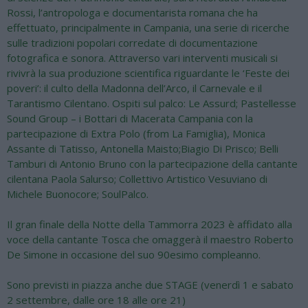
Rossi, l’antropologa e documentarista romana che ha
effettuato, principalmente in Campania, una serie di ricerche
sulle tradizioni popolari corredate di documentazione
fotografica e sonora. Attraverso vari interventi musicali si
rivivrà la sua produzione scientifica riguardante le ‘Feste dei
poveri’: il culto della Madonna dell’Arco, il Carnevale e il
Tarantismo Cilentano. Ospiti sul palco: Le Assurd; Pastellesse
Sound Group – i Bottari di Macerata Campania con la
partecipazione di Extra Polo (from La Famiglia), Monica
Assante di Tatisso, Antonella Maisto;Biagio Di Prisco; Belli
Tamburi di Antonio Bruno con la partecipazione della cantante
cilentana Paola Salurso; Collettivo Artistico Vesuviano di
Michele Buonocore; SoulPalco.
Il gran finale della Notte della Tammorra 2023 è affidato alla
voce della cantante Tosca che omaggerà il maestro Roberto
De Simone in occasione del suo 90esimo compleanno.
Sono previsti in piazza anche due STAGE (venerdì 1 e sabato
2 settembre, dalle ore 18 alle ore 21)