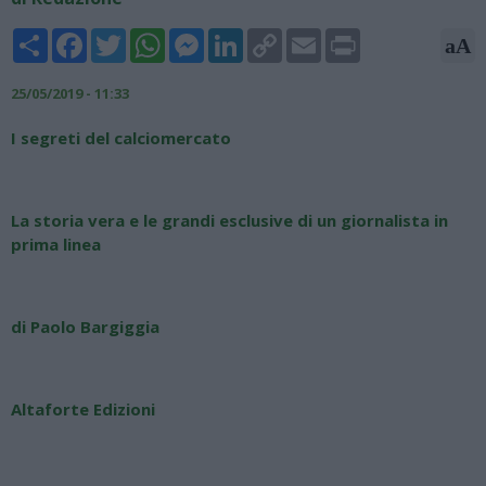
Share
Facebook
Twitter
WhatsApp
Messenger
LinkedIn
Copy
Email
Print
aA
Link
25/05/2019 - 11:33
I segreti del calciomercato
La storia vera e le grandi esclusive di un giornalista in
prima linea
di Paolo Bargiggia
Altaforte Edizioni