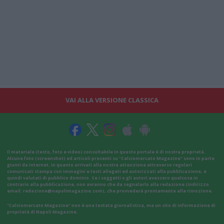
VAI ALLA VERSIONE CLASSICA
Il materiale (testo, foto e video) consultabile in questo portale è di nostra proprietà.
Alcune foto (screenshot) ed articoli presenti su "Calciomercato Magazine" sono in parte
giunti da internet, in quanto arrivati alla nostra attenzione attraverso regolari
comunicati stampa con immagini e testi allegati ed autorizzati alla pubblicazione, e
quindi valutati di pubblico dominio. Se i soggetti o gli autori avessero qualcosa in
contrario alla pubblicazione, non avranno che da segnalarlo alla redazione (indirizzo
email:
redazione@napolimagazine.com
), che provvederà prontamente alla rimozione.
"Calciomercato Magazine" non è una testata giornalistica, ma un sito di informazione di
proprietà di Napoli Magazine.