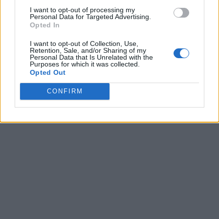
I want to opt-out of processing my
Personal Data for Targeted Advertising.
Opted In
Prefazione di Xavier Jacobelli
I want to opt-out of Collection, Use,
Retention, Sale, and/or Sharing of my
Personal Data that Is Unrelated with the
Purposes for which it was collected.
E' possibile prenotare ed acquistare il libro di Paolo
Opted Out
Bargiggia anche sul sito della casa
editrice
www.altafortedizioni.it
CONFIRM