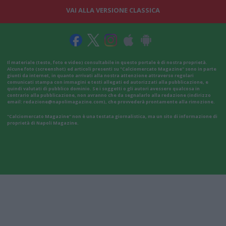
VAI ALLA VERSIONE CLASSICA
Il materiale (testo, foto e video) consultabile in questo portale è di nostra proprietà.
Alcune foto (screenshot) ed articoli presenti su "Calciomercato Magazine" sono in parte
giunti da internet, in quanto arrivati alla nostra attenzione attraverso regolari
comunicati stampa con immagini e testi allegati ed autorizzati alla pubblicazione, e
quindi valutati di pubblico dominio. Se i soggetti o gli autori avessero qualcosa in
contrario alla pubblicazione, non avranno che da segnalarlo alla redazione (indirizzo
email:
redazione@napolimagazine.com
), che provvederà prontamente alla rimozione.
"Calciomercato Magazine" non è una testata giornalistica, ma un sito di informazione di
proprietà di Napoli Magazine.