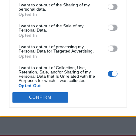
Centro storico di Napoli
I want to opt-out of the Sharing of my
personal data.
Opted In
* ing. Diana Ferrara, responsabile per la sicurezza stradale
dell'Ufficio
I want to opt-out of the Sale of my
di coordinamento di Napoli della direzione generale
Personal Data.
territoriale del Sud
Opted In
I want to opt-out of processing my
Personal Data for Targeted Advertising.
Opted In
I want to opt-out of Collection, Use,
Retention, Sale, and/or Sharing of my
Personal Data that Is Unrelated with the
Purposes for which it was collected.
Opted Out
CONFIRM