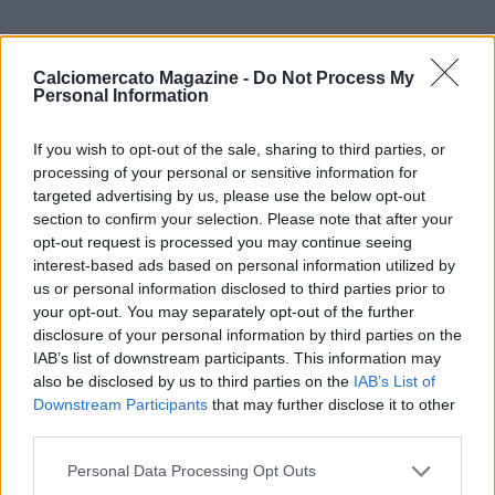
Con l’intervento della madrina Marisa Laurito, parteciperanno
Calciomercato Magazine -
Do Not Process My
all’illustrazione del progetto:
Personal Information
If you wish to opt-out of the sale, sharing to third parties, or
processing of your personal or sensitive information for
* sig. Giovanni Pinto, presidente della fondazione Trianon
targeted advertising by us, please use the below opt-out
Viviani
section to confirm your selection. Please note that after your
opt-out request is processed you may continue seeing
* ing. Umberto Volpe, direttore generale territoriale del Sud
interest-based ads based on personal information utilized by
– ministero
us or personal information disclosed to third parties prior to
delle Infrastrutture e dei Trasporti
your opt-out. You may separately opt-out of the further
* sig. Antonio Datri, presidente dell'Unasca
disclosure of your personal information by third parties on the
IAB’s list of downstream participants. This information may
* dott. Paolo Colangelo, presidente della Confarca
also be disclosed by us to third parties on the
IAB’s List of
Downstream Participants
that may further disclose it to other
* dott. Gianfranco Wurzburger, presidente dell’Asso.Gio.ca.
third parties.
* prof. Adriano Giannola, presidente della Fondazione di
Personal Data Processing Opt Outs
comunità del