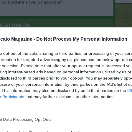
ontrastata a livello nazionale".
ME ATTUALITÀ
06.08 18:38 - METEO - Caldo record: alla
cato Magazine -
Do Not Process My Personal Information
Stazione di Napoli e al mercato di
Afragola raggiunti i 48 gradi
to opt-out of the sale, sharing to third parties, or processing of your per
L'An
formation for targeted advertising by us, please use the below opt-out s
del Nu
08.06 13:39 - IL VICEPREMIER - Tajani:
r selection. Please note that after your opt-out request is processed y
VID
"Opas di Intesa su Mps, sono sempre
eing interest-based ads based on personal information utilized by us or
RIE
favorevole al libero mercato, quindi
disclosed to third parties prior to your opt-out. You may separately opt-
non tocca a me fare il tifo per una
losure of your personal information by third parties on the IAB’s list of
banca o per un'altra"
. This information may also be disclosed by us to third parties on the
IA
09.03 18:11 - RUSSIA - Putin: "Pronti a
Participants
that may further disclose it to other third parties.
cooperare con gli europei per
stabilizzare il mercato energetico"
l Data Processing Opt Outs
14.02 14:18 - NAUTICSUD - Afina,
Amato: "La fiera deve cambiare date,
febbraio periodo fuori mercato”