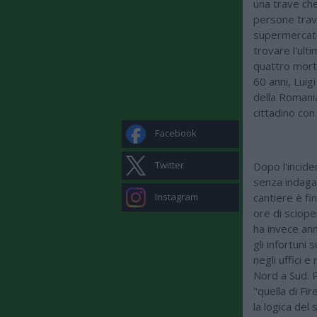
una trave che
persone travo
supermercato
trovare l'ulti
quattro morti,
60 anni, Luigi
della Romania 
cittadino con 
Facebook
Twitter
Dopo l'incide
senza indagat
Instagram
cantiere è fi
ore di sciope
ha invece ann
gli infortuni 
negli uffici e
Nord a Sud. P
"quella di Fi
la logica del