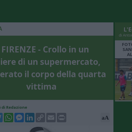
À
L'E
di Anto
FOT
 FIRENZE - Crollo in un
SAN
A
iere di un supermercato,
erato il corpo della quarta
vittima
15 di Redazione
k
tter
WhatsApp
Messenger
LinkedIn
Copy
Email
Print
aA
Link