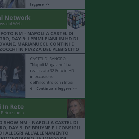
leggere >>
al Network
ws dal Web
 FOTO NM - NAPOLI A CASTEL DI
RO, DAY 9: I PRIMI PIANI IN HD DI
OVANE, MARIANUCCI, CONTINI E
OCCHI IN PIAZZA DEL PLEBISCITO
CASTEL DI SANGRO -
"Napoli Magazine" ha
realizzato 32 Foto in HD
in occasione
dell'incontro con i tifosi
e...
Continua a leggere >>
i In Rete
 Petrazzuolo
O SHOW NM - NAPOLI A CASTEL DI
O, DAY 9: DE BRUYNE E I CONSIGLI
DI ALLEGRI ALL’ALLENAMENTO
POMERIDIANO, LE IMMAGINI