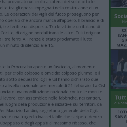
 ha provocato un crollo a catena dei solai: otto le
lte tra gli operai impegnati nella costruzione di un
. Le operazioni dei vigili del fuoco proseguono per
Soci
mo operaio che ancora manca all'appello. Il bilancio è di
Ne
 tre feriti e un disperso. Tra le vittime un italiano di
32
 Coclite; di origine nordafricana le altre. Tutti originari
SANG
i tre feriti. A Firenze è stato proclamato il lutto
GI
MAZZ
un minuto di silenzio alle 15.
nte la Procura ha aperto un fascicolo, al momento
i, per crollo colposo e omicidio colposo plurimo, e il
nito sotto sequestro. Cgil e Uil hanno dichiarato due
ro a livello nazionale per mercoledì 21 febbraio. La Cisl
unciato una mobilitazione nazionale contro le morti e
Tutt
sul lavoro, con assemblee nelle fabbriche, nei cantieri,
di Rosa
 nei luoghi della produzione e iniziative sui territori, da
er Maurizio Landini, segretario generale della Cgil,
FOT
renze è una tragedia inaccettabile che si ripete dentro
SANGR
 subappalto e degli appalti al massimo ribasso, che