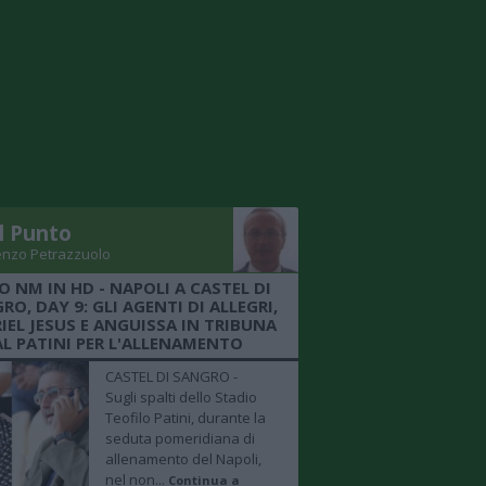
Il Punto
enzo Petrazzuolo
O NM IN HD - NAPOLI A CASTEL DI
RO, DAY 9: GLI AGENTI DI ALLEGRI,
IEL JESUS E ANGUISSA IN TRIBUNA
AL PATINI PER L'ALLENAMENTO
CASTEL DI SANGRO -
Sugli spalti dello Stadio
Teofilo Patini, durante la
seduta pomeridiana di
allenamento del Napoli,
nel non...
Continua a