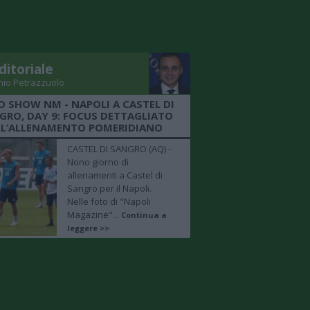
ditoriale
nio Petrazzuolo
O SHOW NM - NAPOLI A CASTEL DI
GRO, DAY 9: FOCUS DETTAGLIATO
LL’ALLENAMENTO POMERIDIANO
CASTEL DI SANGRO (AQ) -
Nono giorno di
allenamenti a Castel di
Sangro per il Napoli.
Nelle foto di "Napoli
Magazine"...
Continua a
leggere >>