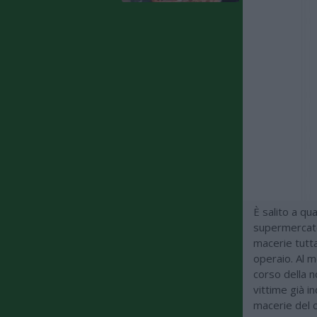
È salito a qua
supermercato 
macerie tutta
operaio. Al 
corso della n
vittime già i
macerie del c