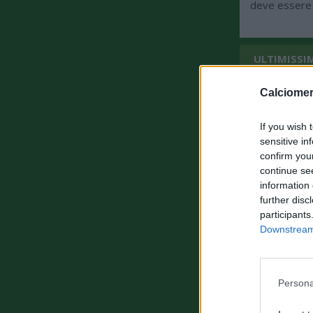
deve essere c
ULTIMISSI
Calciomer
If you wish 
sensitive in
confirm you
continue se
information 
further disc
participants
Downstream 
Persona