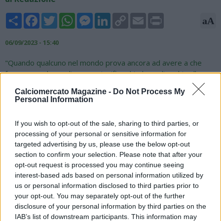
Share
Facebook
Twitter
WhatsApp
Messenger
LinkedIn
Copy
Email
Print
aA
Link
06/09/2023 - 15:40
"Quando qualcuno nel mondo prova ancora ad avere a che
fare con qualcosa di russo, significa chiudere gli occhi sulla
realtà. L'audacia del male. La sfacciataggine della malvagità.
Calciomercato Magazine -
Do Not Process My
Disumanità assoluta. In questo momento, l'artiglieria dei
Personal Information
terroristi russi ha ucciso 16 persone nella città di
Kostiantynivka, nel Donetsk. Un mercato ordinario. Negozi.
If you wish to opt-out of the sale, sharing to third parties, or
Una farmacia. Persone che non hanno fatto nulla di male. Molti
processing of your personal or sensitive information for
feriti. Purtroppo il numero delle vittime e dei feriti potrebbe
targeted advertising by us, please use the below opt-out
aumentare". Lo scrive su Telegram il presidente ucraino
section to confirm your selection. Please note that after your
Volodymyr Zelensky, aggiungendo che "questo male russo
opt-out request is processed you may continue seeing
deve essere sconfitto il prima possibile".
interest-based ads based on personal information utilized by
us or personal information disclosed to third parties prior to
your opt-out. You may separately opt-out of the further
disclosure of your personal information by third parties on the
IAB’s list of downstream participants. This information may