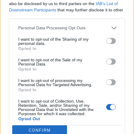
also be disclosed by us to third parties on the
IAB’s List of
Downstream Participants
that may further disclose it to other
third parties.
Personal Data Processing Opt Outs
I want to opt-out of the Sharing of my
personal data.
Opted In
I want to opt-out of the Sale of my
Personal Data.
Opted In
VAI ALLA VERSIONE CLASSICA
I want to opt-out of processing my
Personal Data for Targeted Advertising.
Opted In
I want to opt-out of Collection, Use,
Retention, Sale, and/or Sharing of my
Il materiale (testo, foto e video) consultabile in questo portale è di nostra proprietà.
Personal Data that Is Unrelated with the
Alcune foto (screenshot) ed articoli presenti su "Calciomercato Magazine" sono in parte
Purposes for which it was collected.
giunti da internet, in quanto arrivati alla nostra attenzione attraverso regolari
comunicati stampa con immagini e testi allegati ed autorizzati alla pubblicazione, e
Opted Out
quindi valutati di pubblico dominio. Se i soggetti o gli autori avessero qualcosa in
contrario alla pubblicazione, non avranno che da segnalarlo alla redazione (indirizzo
email:
redazione@napolimagazine.com
), che provvederà prontamente alla rimozione.
CONFIRM