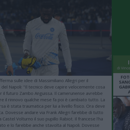
di Vinc
FOT
fferma sulle idee di Massimiliano Allegri per il
SANG
del Napoli: "Il tecnico deve capire velocemente cosa
GABR
er il futuro Zambo Anguissa. Il camerunense avrebbe
e il rinnovo qualche mese fa poi è cambiato tutto. La
sa è stata traumatica per lui a livello fisico. Ora deve
ta. Dovesse andare via Frank Allegri farebbe di tutto
 Castel Volturno il suo pupillo Rabiot. Il francese l'ha
to e lo farebbe anche stavolta al Napoli. Dovesse