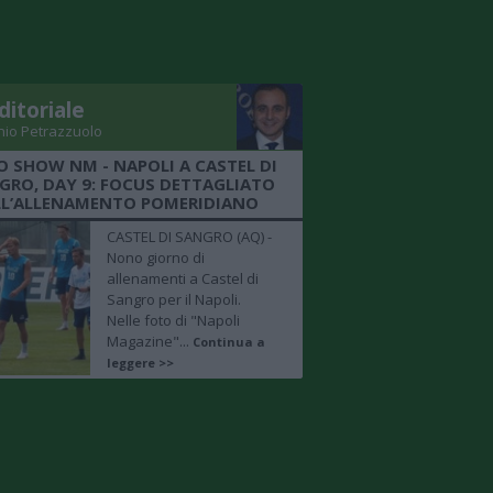
ditoriale
nio Petrazzuolo
O SHOW NM - NAPOLI A CASTEL DI
GRO, DAY 9: FOCUS DETTAGLIATO
LL’ALLENAMENTO POMERIDIANO
CASTEL DI SANGRO (AQ) -
Nono giorno di
allenamenti a Castel di
Sangro per il Napoli.
Nelle foto di "Napoli
Magazine"...
Continua a
leggere >>