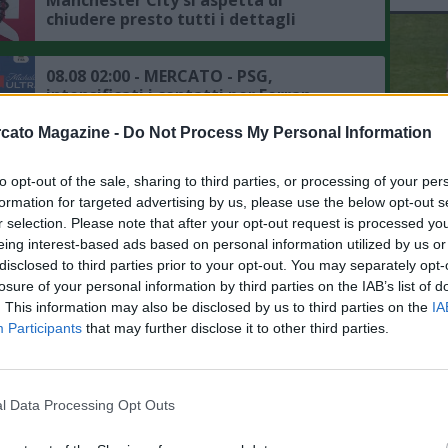
chiudere presto tutti i dettagli
dell'affare Bouaddi"
08.08 02:00 - MERCATO - PSG,
intensificati i contatti per Ferran
Torres, il punto sulla trattativa
cato Magazine -
Do Not Process My Personal Information
08.08 00:15 - MERCATO - Romano:
to opt-out of the sale, sharing to third parties, or processing of your per
L'An
"Badiashile ha dato apertura totale al
formation for targeted advertising by us, please use the below opt-out s
del Nu
Napoli, il punto su Aguerd"
r selection. Please note that after your opt-out request is processed y
VID
eing interest-based ads based on personal information utilized by us or
RIE
07.08 23:53 - MERCATO - Moretto:
disclosed to third parties prior to your opt-out. You may separately opt-
"Ruggeri ha accettato l'offerta
losure of your personal information by third parties on the IAB’s list of
dell'Aston Villa"
. This information may also be disclosed by us to third parties on the
IA
Participants
that may further disclose it to other third parties.
07.08 23:41 - MERCATO - Romano:
"Liverpool, preso Araujo in prestito
dal Barcellona"
l Data Processing Opt Outs