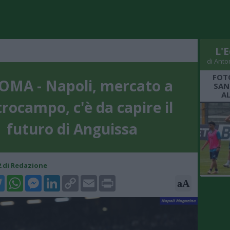
L'E
di Anto
FOT
ROMA - Napoli, mercato a
SAN
A
rocampo, c'è da capire il
futuro di Anguissa
12 di Redazione
k
tter
WhatsApp
Messenger
LinkedIn
Copy
Email
Print
aA
Link