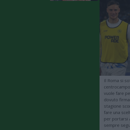
Il Roma si so
centrocampo 
vuole fare p
dovuto firmar
stagione scor
fare una scel
per portarsi a
sempre segui