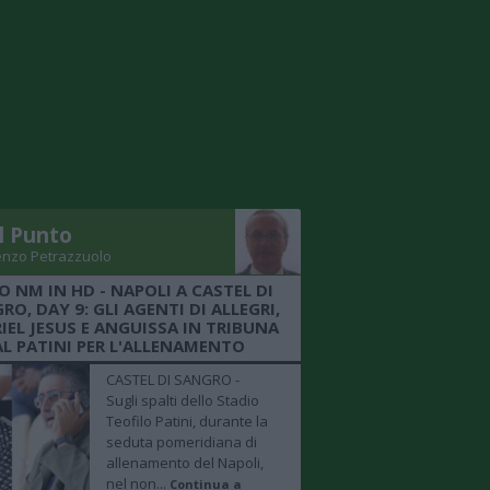
Il Punto
enzo Petrazzuolo
O NM IN HD - NAPOLI A CASTEL DI
RO, DAY 9: GLI AGENTI DI ALLEGRI,
IEL JESUS E ANGUISSA IN TRIBUNA
AL PATINI PER L'ALLENAMENTO
CASTEL DI SANGRO -
Sugli spalti dello Stadio
Teofilo Patini, durante la
seduta pomeridiana di
allenamento del Napoli,
nel non...
Continua a