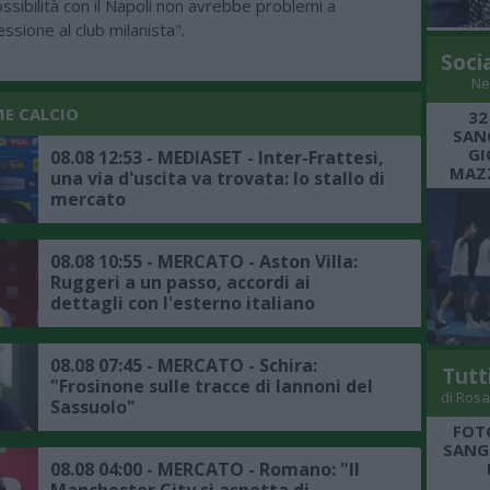
ossibilità con il Napoli non avrebbe problemi a
essione al club milanista".
Soci
Ne
ME CALCIO
32
SANG
GI
08.08 12:53 - MEDIASET - Inter-Frattesi,
MAZZ
una via d'uscita va trovata: lo stallo di
mercato
08.08 10:55 - MERCATO - Aston Villa:
Ruggeri a un passo, accordi ai
dettagli con l'esterno italiano
08.08 07:45 - MERCATO - Schira:
Tutt
"Frosinone sulle tracce di Iannoni del
di Rosa
Sassuolo"
FOT
SANGR
08.08 04:00 - MERCATO - Romano: "Il
Manchester City si aspetta di