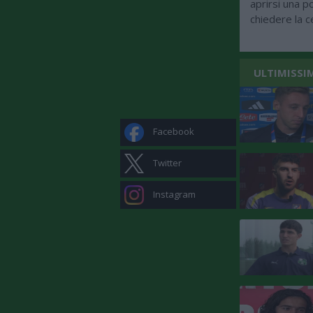
aprirsi una p
chiedere la c
ULTIMISSI
Facebook
Twitter
Instagram