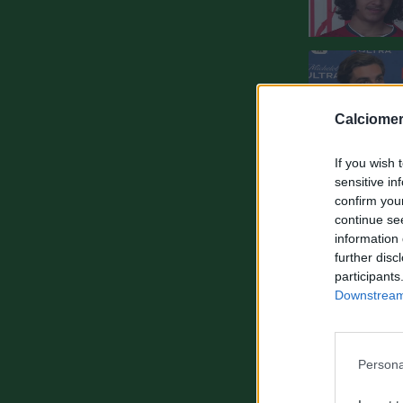
Calciomer
If you wish 
sensitive in
confirm you
continue se
information 
further disc
participants
Downstream 
Persona