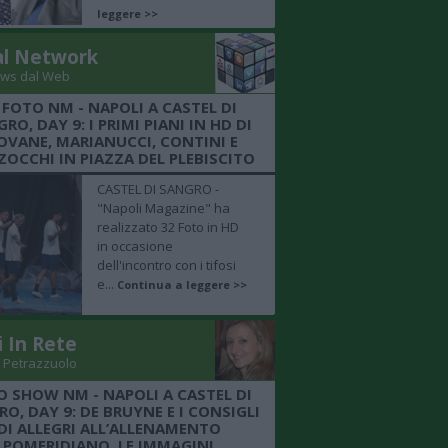
leggere >>
al Network
ws dal Web
 FOTO NM - NAPOLI A CASTEL DI
RO, DAY 9: I PRIMI PIANI IN HD DI
OVANE, MARIANUCCI, CONTINI E
OCCHI IN PIAZZA DEL PLEBISCITO
CASTEL DI SANGRO -
"Napoli Magazine" ha
realizzato 32 Foto in HD
in occasione
dell'incontro con i tifosi
e...
Continua a leggere >>
i In Rete
 Petrazzuolo
O SHOW NM - NAPOLI A CASTEL DI
O, DAY 9: DE BRUYNE E I CONSIGLI
DI ALLEGRI ALL’ALLENAMENTO
POMERIDIANO, LE IMMAGINI