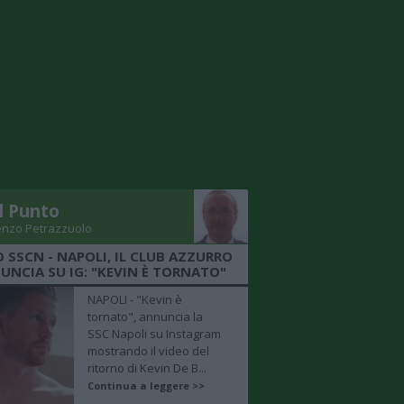
Il Punto
enzo Petrazzuolo
O SSCN - NAPOLI, IL CLUB AZZURRO
UNCIA SU IG: "KEVIN È TORNATO"
NAPOLI - "Kevin è
tornato", annuncia la
SSC Napoli su Instagram
mostrando il video del
ritorno di Kevin De B...
Continua a leggere >>