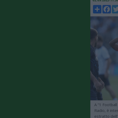
02.09.2025 11:
Share
Faceboo
Twi
A “1 Football
Radio, è int
estratto dell’