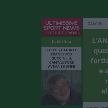
CALCIO
L'AN
In Vetrina
ques
LUTTO - È MORTO
FRANCESCO
GUCCINI, IL
fort
CANTAUTORE
AVEVA 86 ANNI
e 
al