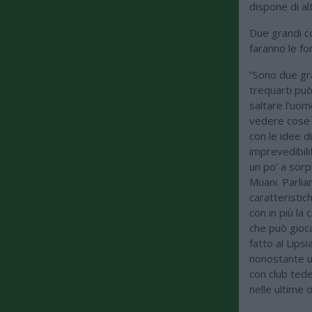
dispone di al
Due grandi c
faranno le fo
“Sono due gra
trequarti può
saltare l’uomo
vedere cose 
con le idee d
imprevedibili
un po’ a sorp
Muani. Parli
caratteristic
con in più la 
che può gioc
fatto al Lips
nonostante u
con club tede
nelle ultime 