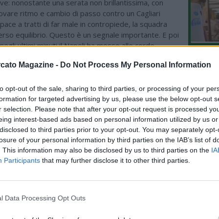
ve: nonostante una serata non brillantissima, con
trovare ritmo e cambio di passo contro un Cagliari
pace a tratti di far male in contropiede, la squadra
rso equilibrio. Questo è un segnale importante. E poi
: negli ultimi minuti il Napoli ha messo alle corde
L'An
 trovando il gol con Anguissa. Una rete che conferma
cato Magazine -
Do Not Process My Personal Information
con l’arrivo di De Bruyne, centrocampisti come
del Nu
lo stesso Anguissa possano restare determinanti
VIDEO
 realizzativa. È un Napoli che sa soffrire, ma che alla
to opt-out of the sale, sharing to third parties, or processing of your per
GLI
mpre la giocata giusta per vincere”.
formation for targeted advertising by us, please use the below opt-out s
r selection. Please note that after your opt-out request is processed y
la prestazione di Lucca?
eing interest-based ads based on personal information utilized by us or
disclosed to third parties prior to your opt-out. You may separately opt-
una partita semplice, e non è mai facile per un
losure of your personal information by third parties on the IAB’s list of
munque giovane trovarsi subito a essere il punto di
. This information may also be disclosed by us to third parties on the
IA
ffensivo della squadra campione d’Italia. Alla sua
Participants
that may further disclose it to other third parties.
nza in un top club, sarebbe stato naturale inserirsi
, magari osservando un giocatore del calibro di
ltre 400 gol tra i professionisti. Invece si è ritrovato
l Data Processing Opt Outs
e titolare, con la responsabilità di guidare l’attacco.
di Højlund, però, il discorso cambia: in qualche modo