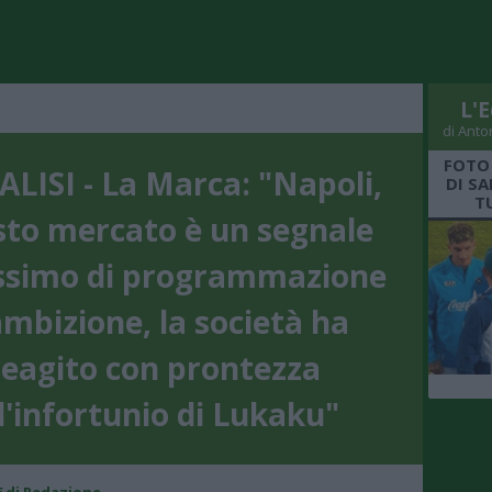
L'E
di Anto
FOTO
ALISI - La Marca: "Napoli,
DI S
T
to mercato è un segnale
issimo di programmazione
ambizione, la società ha
reagito con prontezza
l'infortunio di Lukaku"