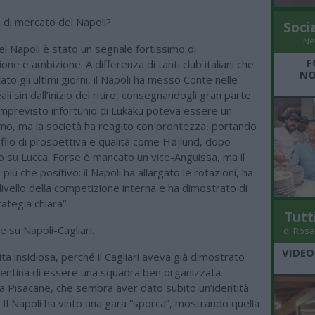
 di mercato del Napoli?
Soci
Ne
el Napoli è stato un segnale fortissimo di
F
e e ambizione. A differenza di tanti club italiani che
NO
to gli ultimi giorni, il Napoli ha messo Conte nelle
ali sin dall’inizio del ritiro, consegnandogli gran parte
’imprevisto infortunio di Lukaku poteva essere un
imo, ma la società ha reagito con prontezza, portando
filo di prospettiva e qualità come Højlund, dopo
o su Lucca. Forse è mancato un vice-Anguissa, ma il
 più che positivo: il Napoli ha allargato le rotazioni, ha
livello della competizione interna e ha dimostrato di
ategia chiara”.
Tutt
 su Napoli-Cagliari.
di Rosa
VIDEO
ita insidiosa, perché il Cagliari aveva già dimostrato
rentina di essere una squadra ben organizzata.
a Pisacane, che sembra aver dato subito un’identità
i. Il Napoli ha vinto una gara “sporca”, mostrando quella