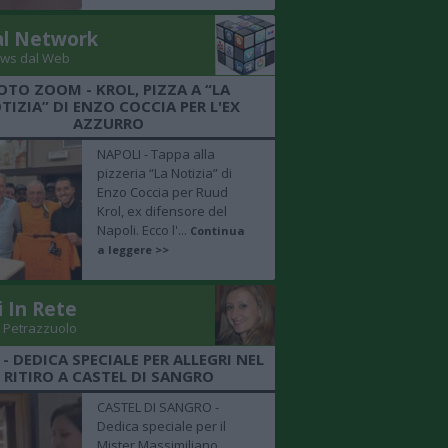
al Network
ws dal Web
OTO ZOOM - KROL, PIZZA A “LA
TIZIA” DI ENZO COCCIA PER L'EX
AZZURRO
NAPOLI - Tappa alla
pizzeria “La Notizia” di
Enzo Coccia per Ruud
Krol, ex difensore del
Napoli. Ecco l'...
Continua
a leggere >>
i In Rete
 Petrazzuolo
 - DEDICA SPECIALE PER ALLEGRI NEL
RITIRO A CASTEL DI SANGRO
CASTEL DI SANGRO -
Dedica speciale per il
Mister Massimiliano