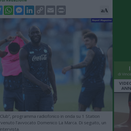
36 di Redazione
k
tter
WhatsApp
Messenger
LinkedIn
Copy
Email
Print
aA
Link
di Vinc
VIDE
ANN
 Club”, programma radiofonico in onda su 1 Station
ervenuto l’avvocato Domenico La Marca. Di seguito, un
intervista.