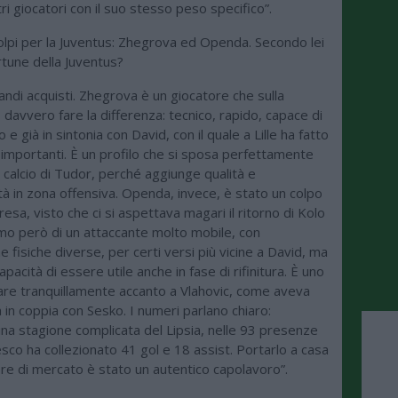
tri giocatori con il suo stesso peso specifico”.
olpi per la Juventus: Zhegrova ed Openda. Secondo lei
rtune della Juventus?
ndi acquisti. Zhegrova è un giocatore che sulla
 davvero fare la differenza: tecnico, rapido, capace di
 e già in sintonia con David, con il quale a Lille ha fatto
importanti. È un profilo che si sposa perfettamente
i calcio di Tudor, perché aggiunge qualità e
tà in zona offensiva. Openda, invece, è stato un colpo
resa, visto che ci si aspettava magari il ritorno di Kolo
amo però di un attaccante molto mobile, con
he fisiche diverse, per certi versi più vicine a David, ma
capacità di essere utile anche in fase di rifinitura. È uno
are tranquillamente accanto a Vlahovic, come aveva
ia in coppia con Sesko. I numeri parlano chiaro:
na stagione complicata del Lipsia, nelle 93 presenze
sco ha collezionato 41 gol e 18 assist. Portarlo a casa
ore di mercato è stato un autentico capolavoro”.