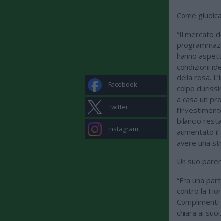
Come giudica
“Il mercato d
programmazion
hanno aspetta
condizioni ide
della rosa. L
Facebook
colpo duriss
a casa un pro
Twitter
l’investiment
bilancio resta
Instagram
aumentato il 
avere una str
Un suo parere
“Era una part
contro la Fio
Complimenti 
chiara ai suo