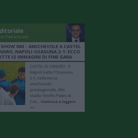
ditoriale
nio Petrazzuolo
 SHOW NM - AMICHEVOLE A CASTEL
ANGRO, NAPOLI-OSASUNA 2-1: ECCO
UTTE LE IMMAGINI DI FINE GARA
CASTEL DI SANGRO - Il
Napoli batte l'Osasuna
2-1, nella terza
amichevole
prestagionale. Allo
stadio Teofilo Patini di
Cas...
Continua a leggere
>>