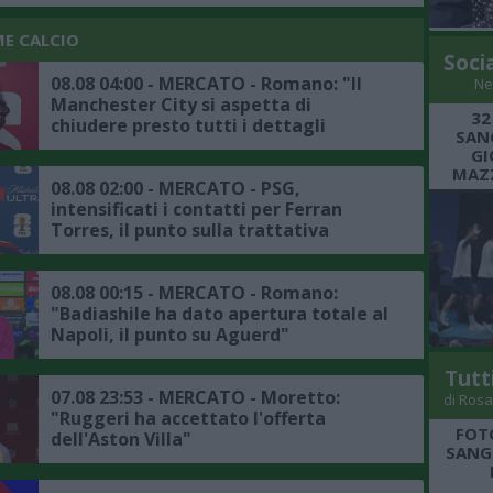
ME CALCIO
Soci
08.08 04:00 - MERCATO - Romano: "Il
Ne
Manchester City si aspetta di
32
chiudere presto tutti i dettagli
SANG
dell'affare Bouaddi"
GI
MAZZ
08.08 02:00 - MERCATO - PSG,
intensificati i contatti per Ferran
Torres, il punto sulla trattativa
08.08 00:15 - MERCATO - Romano:
"Badiashile ha dato apertura totale al
Napoli, il punto su Aguerd"
Tutt
07.08 23:53 - MERCATO - Moretto:
di Rosa
"Ruggeri ha accettato l'offerta
FOT
dell'Aston Villa"
SANGR