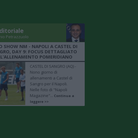
ditoriale
nio Petrazzuolo
O SHOW NM - NAPOLI A CASTEL DI
GRO, DAY 9: FOCUS DETTAGLIATO
LL’ALLENAMENTO POMERIDIANO
CASTEL DI SANGRO (AQ) -
Nono giorno di
allenamenti a Castel di
Sangro per il Napoli.
Nelle foto di "Napoli
Magazine"...
Continua a
leggere >>