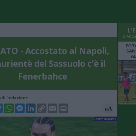
L'E
di Anto
FOT
TO - Accostato al Napoli,
SAN
A
urientè del Sassuolo c'è il
Fenerbahce
33 di Redazione
k
tter
WhatsApp
Messenger
LinkedIn
Copy
Email
Print
aA
Link