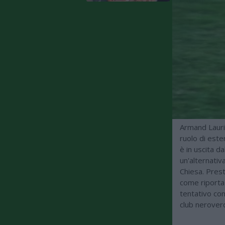
Armand Laurie
ruolo di este
è in uscita da
un'alternativ
Chiesa. Prest
come riporta
tentativo con
club nerover