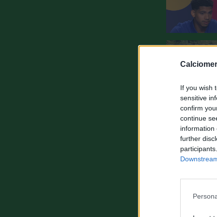
Calciomer
If you wish 
sensitive in
confirm you
continue se
information 
further disc
participants
Downstream 
Persona