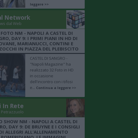
leggere >>
al Network
ws dal Web
 FOTO NM - NAPOLI A CASTEL DI
RO, DAY 9: I PRIMI PIANI IN HD DI
OVANE, MARIANUCCI, CONTINI E
OCCHI IN PIAZZA DEL PLEBISCITO
CASTEL DI SANGRO -
"Napoli Magazine" ha
realizzato 32 Foto in HD
in occasione
dell'incontro con i tifosi
e...
Continua a leggere >>
i In Rete
 Petrazzuolo
O SHOW NM - NAPOLI A CASTEL DI
O, DAY 9: DE BRUYNE E I CONSIGLI
DI ALLEGRI ALL’ALLENAMENTO
POMERIDIANO, LE IMMAGINI