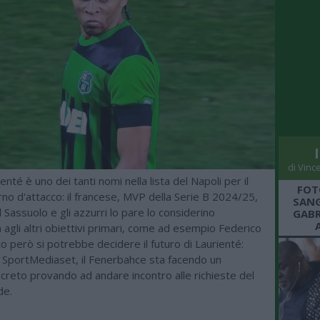
di Vinc
nté è uno dei tanti nomi nella lista del Napoli per il
FOT
rno d'attacco: il francese, MVP della Serie B 2024/25,
SANG
l Sassuolo e gli azzurri lo pare lo considerino
GABR
a agli altri obiettivi primari, come ad esempio Federico
o però si potrebbe decidere il futuro di Laurienté:
 SportMediaset, il Fenerbahce sta facendo un
creto provando ad andare incontro alle richieste del
de.