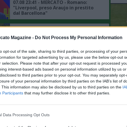
07.08 23:41 - MERCATO - Romano:
"Liverpool, preso Araujo in prestito
dal Barcellona"
07.08 22:42 - MERCATO - Romano su
Anguissa: "Il Napoli non è in ansia, ma
cato Magazine -
Do Not Process My Personal Information
il rinnovo è una vicenda da seguire"
to opt-out of the sale, sharing to third parties, or processing of your per
L'An
07.08 22:19 - MERCATO - Romano:
formation for targeted advertising by us, please use the below opt-out s
del Nu
"Gabriel Jesus stuzzicato dal Napoli, il
r selection. Please note that after your opt-out request is processed y
suo agente parlerà con Manna"
VID
eing interest-based ads based on personal information utilized by us or
D
disclosed to third parties prior to your opt-out. You may separately opt-
POM
losure of your personal information by third parties on the IAB’s list of
07.08 15:54 - DAZN - Giacometti:
. This information may also be disclosed by us to third parties on the
IA
"L'Ajax sta accelerando per Noa Lang,
Participants
that may further disclose it to other third parties.
il calciatore che può sbloccare il
mercato del Napoli è Lukaku"
07.08 13:24 - MERCATO - Napoli,
Gabriel Jesus e Allegri sono seguiti
l Data Processing Opt Outs
dallo stesso procuratore, il dettaglio