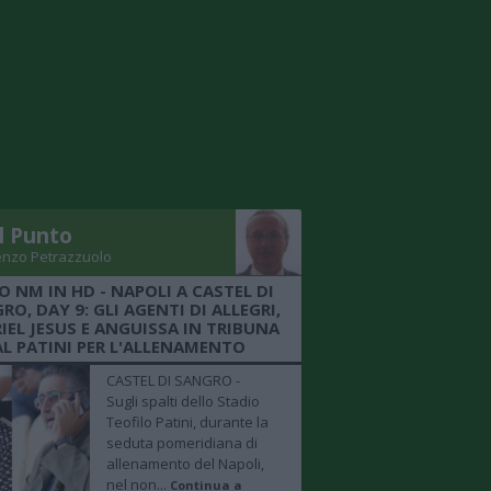
Il Punto
enzo Petrazzuolo
O NM IN HD - NAPOLI A CASTEL DI
RO, DAY 9: GLI AGENTI DI ALLEGRI,
IEL JESUS E ANGUISSA IN TRIBUNA
AL PATINI PER L'ALLENAMENTO
CASTEL DI SANGRO -
Sugli spalti dello Stadio
Teofilo Patini, durante la
seduta pomeridiana di
allenamento del Napoli,
nel non...
Continua a