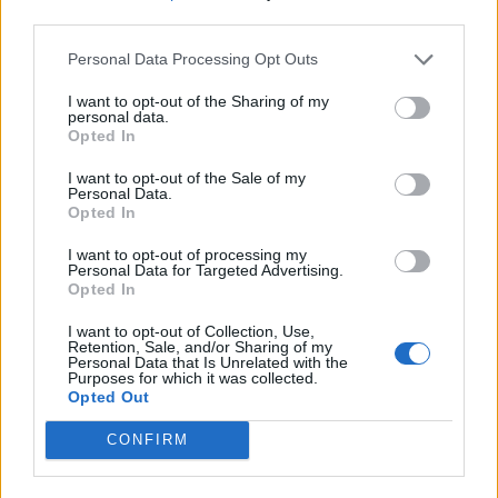
third parties.
Personal Data Processing Opt Outs
I want to opt-out of the Sharing of my
personal data.
Opted In
I want to opt-out of the Sale of my
VAI ALLA VERSIONE CLASSICA
Personal Data.
Opted In
I want to opt-out of processing my
Personal Data for Targeted Advertising.
Opted In
Il materiale (testo, foto e video) consultabile in questo portale è di nostra proprietà.
Alcune foto (screenshot) ed articoli presenti su "Calciomercato Magazine" sono in parte
I want to opt-out of Collection, Use,
giunti da internet, in quanto arrivati alla nostra attenzione attraverso regolari
Retention, Sale, and/or Sharing of my
comunicati stampa con immagini e testi allegati ed autorizzati alla pubblicazione, e
Personal Data that Is Unrelated with the
quindi valutati di pubblico dominio. Se i soggetti o gli autori avessero qualcosa in
Purposes for which it was collected.
contrario alla pubblicazione, non avranno che da segnalarlo alla redazione (indirizzo
email:
redazione@napolimagazine.com
), che provvederà prontamente alla rimozione.
Opted Out
"Calciomercato Magazine" non è una testata giornalistica, ma un sito di informazione di
proprietà di Napoli Magazine.
CONFIRM