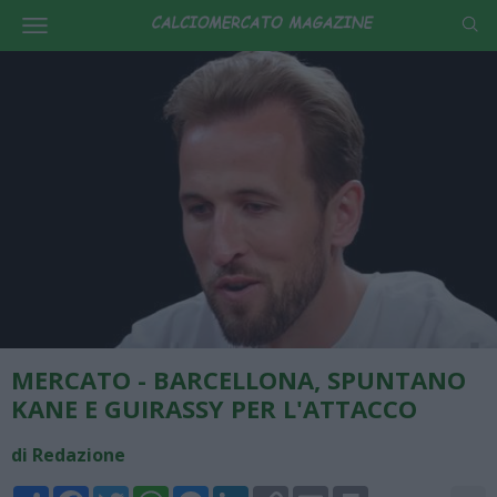
MERCATO - BARCELLONA, SPUNTANO
KANE E GUIRASSY PER L'ATTACCO
di Redazione
Share
Facebook
Twitter
WhatsApp
Messenger
LinkedIn
Copy
Email
Print