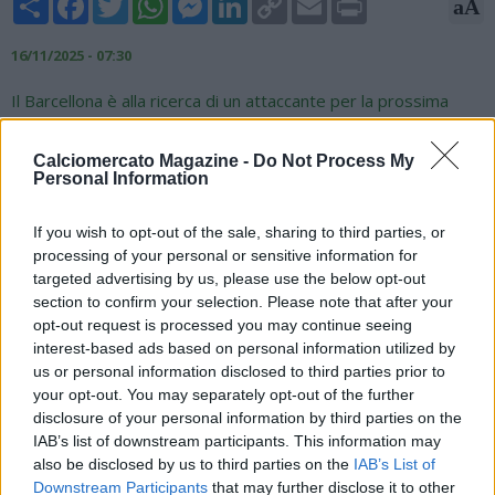
aA
Link
16/11/2025 - 07:30
Il Barcellona è alla ricerca di un attaccante per la prossima
stagione. Le trattative per il rinnovo di Robert Lewandowski
sembrano congelate (il polacco va in scadenza a giugno 2026)
Calciomercato Magazine -
Do Not Process My
e i Blaugrana stanno sondando il mercato europeo alla ricerca
Personal Information
di un bomber. Il Barça sembrerebbe concentrarsi in
particolare sulla Bundesliga e sui profili di Harry Kane (Bayern
If you wish to opt-out of the sale, sharing to third parties, or
Monaco) e Serhou Guirassy (Borussia Dortmund). L'inglese ha
processing of your personal or sensitive information for
il contratto in scadenza nel 2027, mentre l'ex Stoccarda nel
targeted advertising by us, please use the below opt-out
2028.
section to confirm your selection. Please note that after your
opt-out request is processed you may continue seeing
interest-based ads based on personal information utilized by
us or personal information disclosed to third parties prior to
your opt-out. You may separately opt-out of the further
disclosure of your personal information by third parties on the
IAB’s list of downstream participants. This information may
also be disclosed by us to third parties on the
IAB’s List of
Downstream Participants
that may further disclose it to other