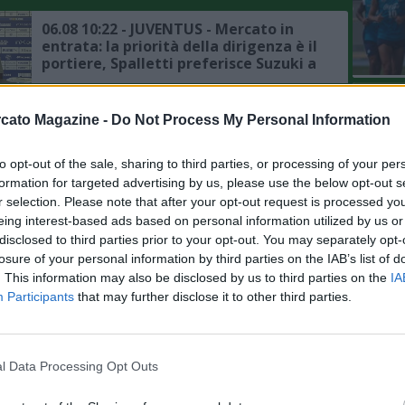
06.08 10:22 - JUVENTUS - Mercato in
entrata: la priorità della dirigenza è il
portiere, Spalletti preferisce Suzuki a
Vicario
L'An
06.08 10:17 - IL COMMENTO -
cato Magazine -
Do Not Process My Personal Information
del Nu
Zazzaroni: "Mercato ed esterofilia
"provinciale", il movimento penalizza
VIDEO
GLI
to opt-out of the sale, sharing to third parties, or processing of your per
chi ha il passaporto della Repubblica
italiana"
formation for targeted advertising by us, please use the below opt-out s
06.08 10:09 - MERCATO - Inter, si fa
r selection. Please note that after your opt-out request is processed y
complicata la questione Romero, il
eing interest-based ads based on personal information utilized by us or
punto sulla trattativa
disclosed to third parties prior to your opt-out. You may separately opt-
losure of your personal information by third parties on the IAB’s list of
. This information may also be disclosed by us to third parties on the
IA
06.08 02:00 - MERCATO - Manchester
Participants
that may further disclose it to other third parties.
United, si raffredda la pista Watkins,
altri nomi per l'attacco dei Red Devils
l Data Processing Opt Outs
06.08 00:42 - ROMA - Ghilardi: "Il
mercato non mi influenza, la