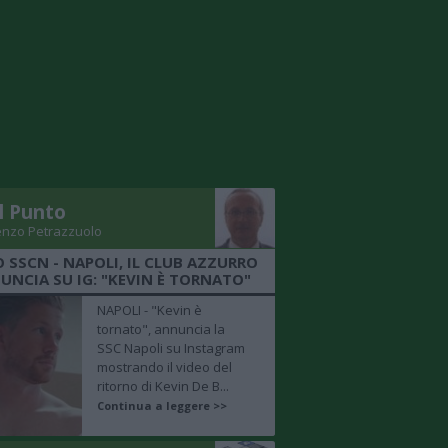
Il Punto
enzo Petrazzuolo
O SSCN - NAPOLI, IL CLUB AZZURRO
UNCIA SU IG: "KEVIN È TORNATO"
NAPOLI - "Kevin è
tornato", annuncia la
SSC Napoli su Instagram
mostrando il video del
ritorno di Kevin De B...
Continua a leggere >>