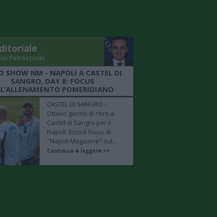
ditoriale
nio Petrazzuolo
O SHOW NM - NAPOLI A CASTEL DI
SANGRO, DAY 8: FOCUS
LL’ALLENAMENTO POMERIDIANO
CASTEL DI SANGRO -
Ottavo giorno di ritiro a
Castel di Sangro per il
Napoli. Ecco il focus di
"Napoli Magazine" sul...
Continua a leggere >>