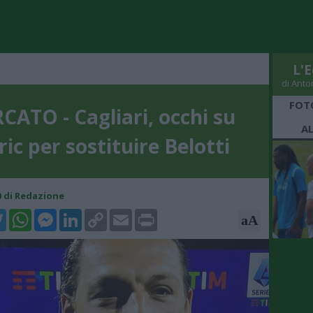
L'E
di Anto
FOT
ATO - Cagliari, occhi su
A
ric per sostituire Belotti
00 di Redazione
k
tter
WhatsApp
Messenger
LinkedIn
Copy
Email
Print
aA
Link