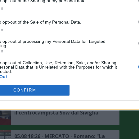
Nazionale è un obiettivo"
o opt-out of the Sharing of my personal data.
In
05.08 23:50 - MERCATO - Schira: "Il
o opt-out of the Sale of my Personal Data.
Sassuolo ha chiesto informazioni su
Darmian"
In
to opt-out of processing my Personal Data for Targeted
ing.
05.08 23:16 - SASSUOLO - Aquilani:
In
"Mercato? Ho fiducia nella società,
ma in difesa non ho neanche un
o opt-out of Collection, Use, Retention, Sale, and/or Sharing
titolare"
ersonal Data that Is Unrelated with the Purposes for which it
lected.
05.08 20:58 - MERCATO - Romano:
Out
"Zeballos continua ad aspettare il
Napoli, si attendono sviluppi, ecco le
CONFIRM
ultime"
05.08 20:06 - MERCATO - Genoa, arriva
il centrocampista Sow dal Siviglia
05.08 18:26 - MERCATO - Romano: "La