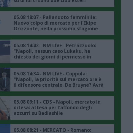
su di lui ci sono due club esteri"
05.08 18:07 - Pallanuoto femminile:
Nuovo colpo di mercato per l'Ekipe
Orizzonte, nella prossima stagione
Lavinia Papi indosserà la calottina
rossazzurra
05.08 14:42 - NM LIVE - Petrazzuolo:
"Napoli, nessun caso Lukaku, ha
chiesto dei giorni di permesso in
accordo con la società, il punto sul
mercato"
05.08 14:34 - NM LIVE - Coppola:
"Napoli, la priorità sul mercato ora è
il difensore centrale, De Bruyne? Avrà
avuto delle rassicurazioni da Allegri"
05.08 09:11 - CDS - Napoli, mercato in
difesa: attesa per l'affondo degli
azzurri su Badiashile
05.08 08:21 - MERCATO - Romano: