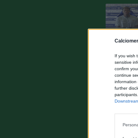
Calciomer
If you wish 
sensitive in
confirm you
continue se
information 
further disc
participants
Downstream 
Persona