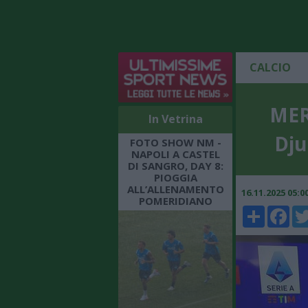
CALCIO
MERC
In Vetrina
Dju
FOTO SHOW NM -
NAPOLI A CASTEL
DI SANGRO, DAY 8:
PIOGGIA
ALL’ALLENAMENTO
16.11.2025 05:
POMERIDIANO
Share
Faceboo
Twi