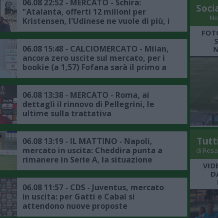
06.08 22:52 - MERCATO - Schira:
Soci
"Atalanta, offerti 12 milioni per
Ne
Kristensen, l'Udinese ne vuole di più, i
dettagli"
FOT
06.08 15:48 - CALCIOMERCATO - Milan,
N
ancora zero uscite sul mercato, per i
bookie (a 1,57) Fofana sarà il primo a
salutare
06.08 13:38 - MERCATO - Roma, ai
dettagli il rinnovo di Pellegrini, le
ultime sulla trattativa
Tutt
06.08 13:19 - IL MATTINO - Napoli,
mercato in uscita: Cheddira punta a
di Rosa
rimanere in Serie A, la situazione
VID
D
06.08 11:57 - CDS - Juventus, mercato
in uscita: per Gatti e Cabal si
attendono nuove proposte