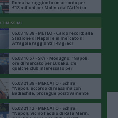
Roma ha raggiunto un accordo per
€18 milioni per Molina dall'Atlético
Madrid"
ULTIMISSIME
06.08 18:38 - METEO - Caldo record: alla
Stazione di Napoli e al mercato di
Afragola raggiunti i 48 gradi
06.08 10:57 - SKY - Modugno: "Napoli,
ore di mercato per Lukaku, c'è
qualche club interessato per
l'attaccante belga, l'Atlanta non è in
pole"
05.08 21:38 - MERCATO - Schira:
"Napoli, accordo di massima con
Badiashile, prosegue positivamente
la trattativa con il Chelsea, ecco i
dettagli"
05.08 21:12 - MERCATO - Schira:
"Napoli, vicino l'addio di Rafa Marin,