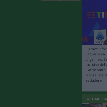
Il grave info
Cagliari a val
di gennaio. 
taccuino del 
L'attaccante 
Monza, sta t
escludere.
ULTIMISSI