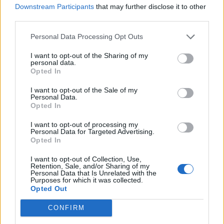
Downstream Participants
that may further disclose it to other
third parties.
Personal Data Processing Opt Outs
I want to opt-out of the Sharing of my
personal data.
Opted In
I want to opt-out of the Sale of my
Personal Data.
VAI ALLA VERSIONE CLASSICA
Opted In
I want to opt-out of processing my
Personal Data for Targeted Advertising.
Opted In
Il materiale (testo, foto e video) consultabile in questo portale è di nostra proprietà.
I want to opt-out of Collection, Use,
Alcune foto (screenshot) ed articoli presenti su "Calciomercato Magazine" sono in parte
Retention, Sale, and/or Sharing of my
giunti da internet, in quanto arrivati alla nostra attenzione attraverso regolari
Personal Data that Is Unrelated with the
comunicati stampa con immagini e testi allegati ed autorizzati alla pubblicazione, e
Purposes for which it was collected.
quindi valutati di pubblico dominio. Se i soggetti o gli autori avessero qualcosa in
Opted Out
contrario alla pubblicazione, non avranno che da segnalarlo alla redazione (indirizzo
email:
redazione@napolimagazine.com
), che provvederà prontamente alla rimozione.
CONFIRM
"Calciomercato Magazine" non è una testata giornalistica, ma un sito di informazione di
proprietà di Napoli Magazine.