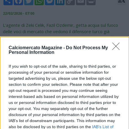
aA
Link
22/02/2026 - 07:00
L'agente di Zeki Celik, Fazil Ozdemir, getta acqua sul fuoco
delle voci di mercato che vedono il difensore turco già
promesso sposo della Juventus. Attraverso una nota ufficiale,
il procuratore ha smentito l'esistenza di accordi già siglati,
Calciomercato Magazine -
Do Not Process My
definendo "non accurate" le indiscrezioni circolate.
Personal Information
Nonostante il contratto con la Roma scada a giugno e
l'interesse di top club italiani e inglesi sia concreto, Ozdemir
If you wish to opt-out of the sale, sharing to third parties, or
ha ribadito che il giocatore è totalmente concentrato sugli
processing of your personal or sensitive information for
obiettivi stagionali giallorossi. Ogni decisione sul futuro,
targeted advertising by us, please use the below opt-out
dunque, verrà rimandata a fine stagione all'insegna della
section to confirm your selection. Please note that after your
professionalità.
opt-out request is processed you may continue seeing
interest-based ads based on personal information utilized by
us or personal information disclosed to third parties prior to
your opt-out. You may separately opt-out of the further
disclosure of your personal information by third parties on the
IAB’s list of downstream participants. This information may
also be disclosed by us to third parties on the
IAB’s List of