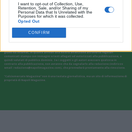
I want to opt-out of Collection, Use,
Retention, Sale, and/or Sharing of my
Personal Data that Is Unrelated with the
VAI ALLA VERSIONE CLASSICA
Purposes for which it was collected.
Opted Out
CONFIRM
Il materiale (testo, foto e video) consultabile in questo portale è di nostra proprietà.
Alcune foto (screenshot) ed articoli presenti su "Calciomercato Magazine" sono in parte
giunti da internet, in quanto arrivati alla nostra attenzione attraverso regolari
comunicati stampa con immagini e testi allegati ed autorizzati alla pubblicazione, e
quindi valutati di pubblico dominio. Se i soggetti o gli autori avessero qualcosa in
contrario alla pubblicazione, non avranno che da segnalarlo alla redazione (indirizzo
email:
redazione@napolimagazine.com
), che provvederà prontamente alla rimozione.
"Calciomercato Magazine" non è una testata giornalistica, ma un sito di informazione di
proprietà di Napoli Magazine.