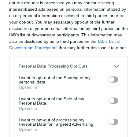
opt-out request is processed you may continue seeing
situazione è simile per Sommer: lasciare partire il portiere
interest-based ads based on personal information utilized by
svizzero a zero non fa parte dei piani del club, soprattutto in
us or personal information disclosed to third parties prior to
assenza di un sostituto di pari livello su cui poter contare in
your opt-out. You may separately opt-out of the further
questa finestra di mercato. Se il Galatasaray vuole davvero
disclosure of your personal information by third parties on the
insistere per i due obiettivi, dovrà quindi rivedere
IAB’s list of downstream participants. This information may
radicalmente le proprie condizioni, presentando proposte più
also be disclosed by us to third parties on the
IAB’s List of
in linea con le esigenze dell’Inter.
Downstream Participants
that may further disclose it to other
third parties.
Personal Data Processing Opt Outs
I want to opt-out of the Sharing of my
personal data.
Opted In
I want to opt-out of the Sale of my
Personal Data.
Opted In
I want to opt-out of processing my
Personal Data for Targeted Advertising.
Opted In