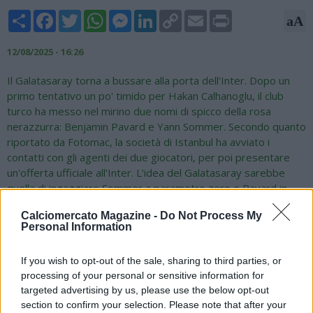
Share
Facebook
Twitter
WhatsApp
Messenger
LinkedIn
Copy
Email
Print
aA
Link
12/08/2025 - 16:26
Il Galatasaray torna a bussare alla porta dell’Inter. Dopo un
primo tentativo un po' timido per Hakan Calhanoglu, il club
turco ha messo nel mirino due nomi di spicco della rosa
nerazzurra: Benjamin Pavard e Yann Sommer. Secondo quanto
riportato da Fotomac, la società di Istanbul ha avviato i
contatti con gli agenti dei due giocatori, per poi presentare
un'offerta ufficiale all’Inter. L’idea del Galatasaray sarebbe
quella di ingaggiare Sommer a parametro zero e Pavard in
prestito, ma questa proposta non sembra affatto gradita in
Calciomercato Magazine -
Do Not Process My
Viale della Liberazione.
Personal Information
L’Inter, infatti, è ferma sulla propria posizione: per Pavard si
prendono in considerazione solo cessioni a titolo definitivo o
If you wish to opt-out of the sale, sharing to third parties, or
con obbligo di riscatto, in modo da garantire un'entrata
processing of your personal or sensitive information for
targeted advertising by us, please use the below opt-out
economica utile a finanziare il mercato in entrata. Un prestito
section to confirm your selection. Please note that after your
secco, al contrario, sarebbe visto come poco vantaggioso. La