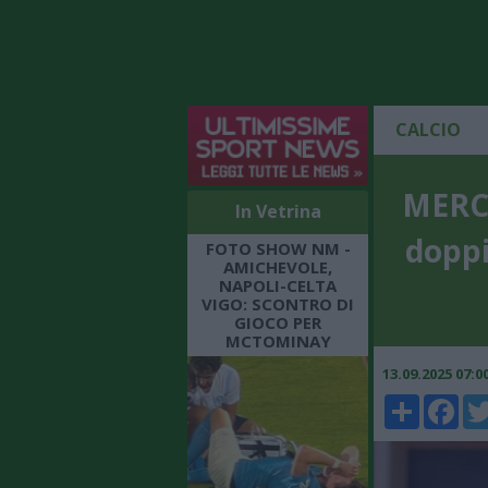
CALCIO
MERCA
In Vetrina
doppi
FOTO SHOW NM -
AMICHEVOLE,
NAPOLI-CELTA
VIGO: SCONTRO DI
GIOCO PER
MCTOMINAY
13.09.2025 07:
Share
Faceboo
Twi