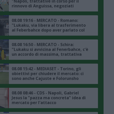
"Napoli, trattative in corso per il
rinnovo di Anguissa, negoziati
positivi"
08.08 19:16 - MERCATO - Romano:
"Lukaku, via libera al trasferimento
al Feberbahce dopo aver parlato col
presidente, ora la trattativa col
Napoli"
08.08 16:50 - MERCATO - Schira:
"Lukaku si avvicina al Fenerbahce, c'è
un accordo di massima, trattativa
avanzata tra il club turco e il Napoli"
08.08 15:42 - MEDIASET - Torino, gli
obiettivi per chiudere il mercato: ci
sono anche Cajuste e Folorunsho
08.08 08:46 - CDS - Napoli, Gabriel
Jesus la "pazza ma concreta" idea di
mercato per l'attacco