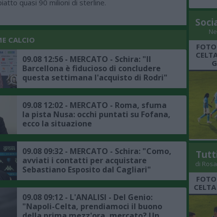
iatto quasi 90 milioni di sterline.
Soci
Ne
ME CALCIO
FOTO
CELTA
09.08 12:56 - MERCATO - Schira: "Il
G
Barcellona è fiducioso di concludere
questa settimana l'acquisto di Rodri"
09.08 12:02 - MERCATO - Roma, sfuma
la pista Nusa: occhi puntati su Fofana,
ecco la situazione
09.08 09:32 - MERCATO - Schira: "Como,
Tutt
avviati i contatti per acquistare
di Rosa
Sebastiano Esposito dal Cagliari"
FOTO
CELTA
09.08 09:12 - L'ANALISI - Del Genio:
"Napoli-Celta, prendiamoci il buono
della prima mezz'ora, mercato? Un