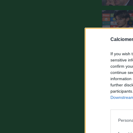
Calciomer
If you wish 
sensitive in
confirm you
continue se
information 
further disc
participants
Downstream 
Persona