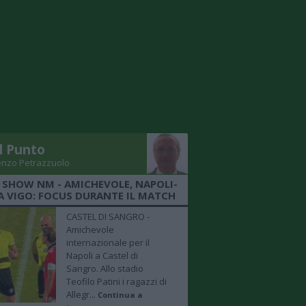
Il Punto
enzo Petrazzuolo
 SHOW NM - AMICHEVOLE, NAPOLI-
A VIGO: FOCUS DURANTE IL MATCH
CASTEL DI SANGRO -
Amichevole
internazionale per il
Napoli a Castel di
Sangro. Allo stadio
Teofilo Patini i ragazzi di
Allegr...
Continua a