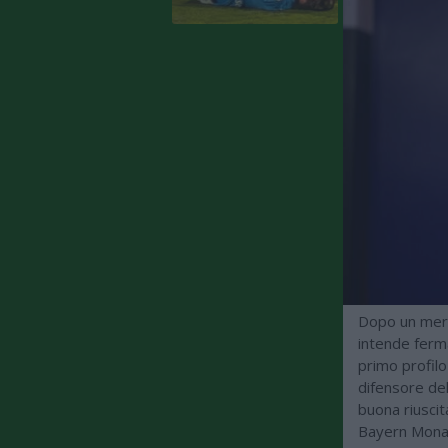
Dopo un merc
intende ferma
primo profilo 
difensore del
buona riuscit
Bayern Monac