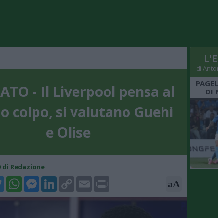
L'E
di Anto
PAGEL
TO - Il Liverpool pensa al
DI 
o colpo, si valutano Guehi
e Olise
00 di Redazione
k
tter
WhatsApp
Messenger
LinkedIn
Copy
Email
Print
aA
Link