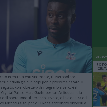
di Vinc
FOTO
CELT
ato in entrata entusiasmante, il Liverpool non
rsi e studia già due colpi per la prossima estate. Il
seguito, con l'obiettivo di integrarlo a zero, è il
 Crystal Palace Marc Guehi, per cui c'è fiducia nella
a dell'operazione. Il secondo, invece, è l'ala destra del
o Michael Olise, per cui i Reds sarebbero disposti a