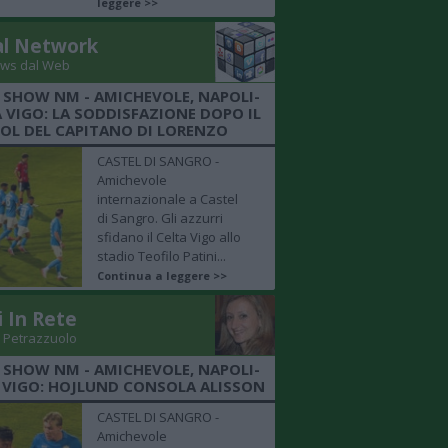
leggere >>
al Network
ws dal Web
 SHOW NM - AMICHEVOLE, NAPOLI-
 VIGO: LA SODDISFAZIONE DOPO IL
OL DEL CAPITANO DI LORENZO
CASTEL DI SANGRO -
Amichevole
internazionale a Castel
di Sangro. Gli azzurri
sfidano il Celta Vigo allo
stadio Teofilo Patini...
Continua a leggere >>
i In Rete
 Petrazzuolo
 SHOW NM - AMICHEVOLE, NAPOLI-
 VIGO: HOJLUND CONSOLA ALISSON
CASTEL DI SANGRO -
Amichevole