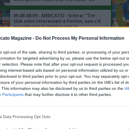
jolly va preso per spostare Olivera"
09.08 08:59 - MERCATO - Schira: "Tre
club sono interessati a Fortini, non c'è
accordo per il rinnovo con la
Fiorentina"
L'An
cato Magazine -
Do Not Process My Personal Information
del Nu
09.08 08:31 - MERCATO - Schira: "Piccoli
si avvicina al Bologna, accordo di
FOTO
to opt-out of the sale, sharing to third parties, or processing of your per
massima tra i rossoblù e l'attaccante"
C
formation for targeted advertising by us, please use the below opt-out s
r selection. Please note that after your opt-out request is processed y
09.08 08:11 - MERCATO - Schira:
eing interest-based ads based on personal information utilized by us or
"Pellegrino è l'obiettivo principale
disclosed to third parties prior to your opt-out. You may separately opt-
della Fiorentina, pronto un contratto
losure of your personal information by third parties on the IAB’s list of
fino al 2031"
. This information may also be disclosed by us to third parties on the
IA
Participants
that may further disclose it to other third parties.
09.08 08:00 - MERCATO - Romano:
"Juventus, la verità su Locatelli-Real
Madrid"
l Data Processing Opt Outs
09.08 07:45 - MERCATO - Moretto: