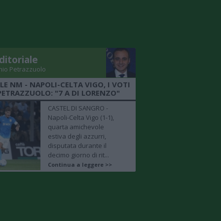
ditoriale
nio Petrazzuolo
LE NM - NAPOLI-CELTA VIGO, I VOTI
PETRAZZUOLO: "7 A DI LORENZO"
CASTEL DI SANGRO -
Napoli-Celta Vigo (1-1),
quarta amichevole
estiva degli azzurri,
disputata durante il
decimo giorno di rit...
Continua a leggere >>