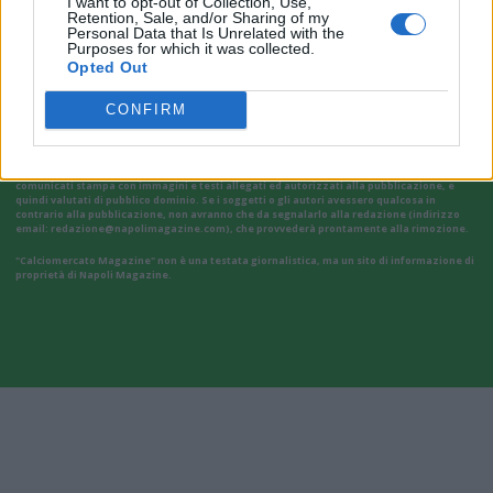
I want to opt-out of Collection, Use,
Retention, Sale, and/or Sharing of my
VAI ALLA VERSIONE CLASSICA
Personal Data that Is Unrelated with the
Purposes for which it was collected.
Opted Out
CONFIRM
Il materiale (testo, foto e video) consultabile in questo portale è di nostra proprietà.
Alcune foto (screenshot) ed articoli presenti su "Calciomercato Magazine" sono in parte
giunti da internet, in quanto arrivati alla nostra attenzione attraverso regolari
comunicati stampa con immagini e testi allegati ed autorizzati alla pubblicazione, e
quindi valutati di pubblico dominio. Se i soggetti o gli autori avessero qualcosa in
contrario alla pubblicazione, non avranno che da segnalarlo alla redazione (indirizzo
email:
redazione@napolimagazine.com
), che provvederà prontamente alla rimozione.
"Calciomercato Magazine" non è una testata giornalistica, ma un sito di informazione di
proprietà di Napoli Magazine.