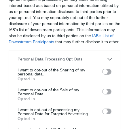
L’Inter, dunque, attende quello che potrebbe rivelarsi il super
interest-based ads based on personal information utilized by
colpo di mercato in Serie A. Nel frattempo, secondo i
us or personal information disclosed to third parties prior to
vari bookmaker, l’addio di Lookman all’Atalanta è possibilità
your opt-out. You may separately opt-out of the further
concreta in questa sessione di calciomercato. L’approdo
disclosure of your personal information by third parties on the
dell’attaccante nigeriano ai nerazzurri di Milano è proposto a
IAB’s list of downstream participants. This information may
quota 1.30.
also be disclosed by us to third parties on the
IAB’s List of
Downstream Participants
that may further disclose it to other
third parties.
Personal Data Processing Opt Outs
I want to opt-out of the Sharing of my
personal data.
Opted In
I want to opt-out of the Sale of my
Personal Data.
Opted In
I want to opt-out of processing my
Personal Data for Targeted Advertising.
Opted In