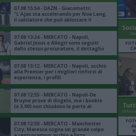
07.08 15:54 - DAZN - Giacometti:
"L'Ajax sta accelerando per Noa Lang,
il calciatore che può sbloccare il
mercato del Napoli è Lukaku"
Soci
Ne
07.08 13:24 - MERCATO - Napoli,
Gabriel Jesus e Allegri sono seguiti
FOTO
CA
dallo stesso procuratore, il dettaglio
07.08 13:12 - MERCATO - Napoli, occhio
alla Premier per i migliori rinforzi di
esperienza, i profili
07.08 12:55 - MERCATO - Napoli-De
Bruyne prove di disgelo, ma i bookie
Tutt
(a 3,00) non chiudono le porte al
di Rosa
trasferimento
FOTO
07.08 12:50 - MERCATO - Manchester
A
City, Maresca sogna un grande colpo
R
a centrocampo: occhio a Enzo