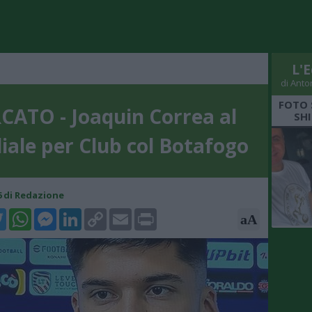
L'E
di Anto
FOTO 
ATO - Joaquin Correa al
SHI
ale per Club col Botafogo
16 di Redazione
k
tter
WhatsApp
Messenger
LinkedIn
Copy
Email
Print
aA
Link