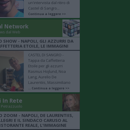
un'intervista dal ritiro di
Castel di Sangro...
Continua a leggere >>
al Network
ws dal Web
 SHOW - NAPOLI, GLI AZZURRI DA
FFETTERIA ETOILE, LE IMMAGINI
CASTEL DI SANGRO -
Tappa da Caffetteria
Etoile per gli azzurri
Rasmus Hojlund, Noa
Lang, Aurelio De
Laurentiis, Massimiliano
...
Continua a leggere >>
i In Rete
 Petrazzuolo
 ZOOM - NAPOLI, DE LAURENTIIS,
LLEGRI E IL SINDACO CARUSO AL
ISTORANTE REALE, L'IMMAGINE