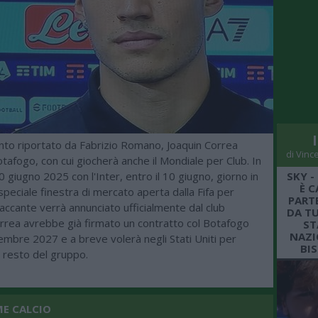
to riportato da Fabrizio Romano, Joaquin Correa
di Vinc
otafogo, con cui giocherà anche il Mondiale per Club. In
0 giugno 2025 con l'Inter, entro il 10 giugno, giorno in
SKY -
È C
 speciale finestra di mercato aperta dalla Fifa per
PARTE
ttaccante verrà annunciato ufficialmente dal club
DA TU
orrea avrebbe già firmato un contratto col Botafogo
ST
NAZI
cembre 2027 e a breve volerà negli Stati Uniti per
BI
 resto del gruppo.
ME CALCIO