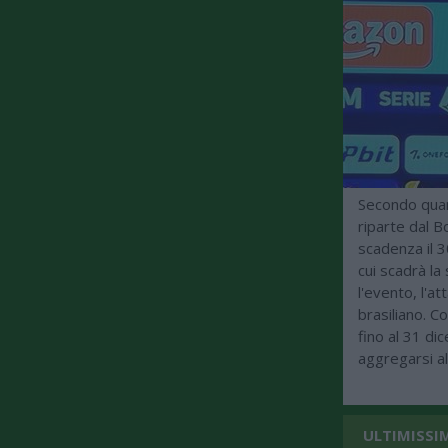
Secondo quan
riparte dal B
scadenza il 3
cui scadrà la
l'evento, l'a
brasiliano. C
fino al 31 di
aggregarsi al
ULTIMISSI