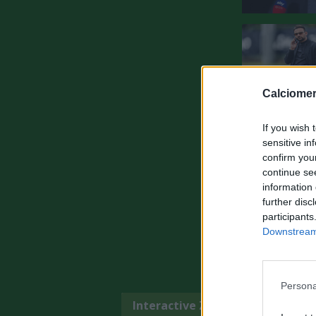
Calciomer
If you wish 
sensitive in
confirm you
continue se
information 
further disc
participants
Downstream 
Persona
Interactive Zone