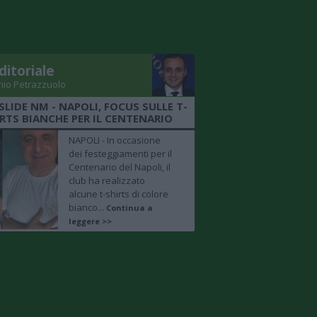
ditoriale
nio Petrazzuolo
SLIDE NM - NAPOLI, FOCUS SULLE T-
RTS BIANCHE PER IL CENTENARIO
NAPOLI - In occasione
dei festeggiamenti per il
Centenario del Napoli, il
club ha realizzato
alcune t-shirts di colore
bianco...
Continua a
leggere >>