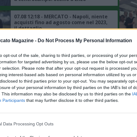
Fernandez
07.08 12:18 - MERCATO - Napoli, niente
acquisti fino ad agosto come nel 2023,
il dettaglio
cato Magazine -
Do Not Process My Personal Information
07.08 12:06 - MERCATO - Napoli,
Gabriel Jesus accostato anche ad altri
L'An
to opt-out of the sale, sharing to third parties, or processing of your per
club di Serie A
del Nu
formation for targeted advertising by us, please use the below opt-out s
FO
r selection. Please note that after your opt-out request is processed y
R
07.08 11:31 - MERCATO - Juventus,
eing interest-based ads based on personal information utilized by us or
Trubin occasione per la porta: il
disclosed to third parties prior to your opt-out. You may separately opt-
Benfica lo mette fuori
losure of your personal information by third parties on the IAB’s list of
. This information may also be disclosed by us to third parties on the
IA
Participants
that may further disclose it to other third parties.
07.08 11:23 - MERCATO - Romero dice sì
all'Atletico: intesa raggiunta, ora si
tratta col Tottenham
l Data Processing Opt Outs
07.08 07:30 - MERCATO - Romano: "Il