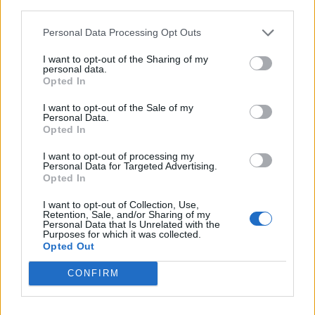
third parties.
Personal Data Processing Opt Outs
I want to opt-out of the Sharing of my
personal data.
Opted In
I want to opt-out of the Sale of my
VAI ALLA VERSIONE CLASSICA
Personal Data.
Opted In
I want to opt-out of processing my
Personal Data for Targeted Advertising.
Opted In
Il materiale (testo, foto e video) consultabile in questo portale è di nostra proprietà.
Alcune foto (screenshot) ed articoli presenti su "Calciomercato Magazine" sono in parte
giunti da internet, in quanto arrivati alla nostra attenzione attraverso regolari
I want to opt-out of Collection, Use,
comunicati stampa con immagini e testi allegati ed autorizzati alla pubblicazione, e
Retention, Sale, and/or Sharing of my
quindi valutati di pubblico dominio. Se i soggetti o gli autori avessero qualcosa in
Personal Data that Is Unrelated with the
contrario alla pubblicazione, non avranno che da segnalarlo alla redazione (indirizzo
Purposes for which it was collected.
email:
redazione@napolimagazine.com
), che provvederà prontamente alla rimozione.
Opted Out
"Calciomercato Magazine" non è una testata giornalistica, ma un sito di informazione di
proprietà di Napoli Magazine.
CONFIRM