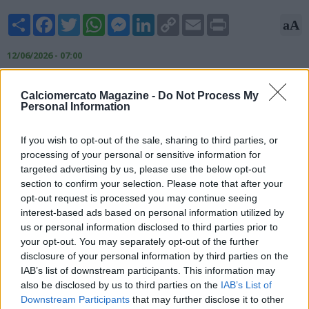
Share
Facebook
Twitter
WhatsApp
Messenger
LinkedIn
Copy
Email
Print
aA
Link
12/06/2026 - 07:00
Sommer ha già salutato i compagni dell'Inter, in attesa
Calciomercato Magazine -
Do Not Process My
dell'ufficialità dell'addio dopo la scadenza del contratto il 30
Personal Information
giugno, e già arrivato offerte per il portiere svizzero. L'Ajax
avrebbe infatti già avviato i contatti con l'entourage del
If you wish to opt-out of the sale, sharing to third parties, or
giocatore offrendogli un anno di contratto con opzione. La
processing of your personal or sensitive information for
soluzione non convince il giocatore.
targeted advertising by us, please use the below opt-out
section to confirm your selection. Please note that after your
Fonte: Sport Mediaset
opt-out request is processed you may continue seeing
interest-based ads based on personal information utilized by
us or personal information disclosed to third parties prior to
your opt-out. You may separately opt-out of the further
disclosure of your personal information by third parties on the
IAB’s list of downstream participants. This information may
also be disclosed by us to third parties on the
IAB’s List of
Downstream Participants
that may further disclose it to other