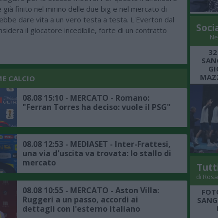
 già finito nel mirino delle due big e nel mercato di
bbe dare vita a un vero testa a testa. L'Everton dal
Soci
sidera il giocatore incedibile, forte di un contratto
Ne
32
SANG
GI
MAZZ
ME CALCIO
08.08 15:10 - MERCATO - Romano:
"Ferran Torres ha deciso: vuole il PSG"
08.08 12:53 - MEDIASET - Inter-Frattesi,
una via d'uscita va trovata: lo stallo di
mercato
Tutt
di Rosa
08.08 10:55 - MERCATO - Aston Villa:
FOT
Ruggeri a un passo, accordi ai
SANGR
dettagli con l'esterno italiano