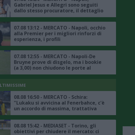
Gabriel Jesus e Allegri sono seguiti
dallo stesso procuratore, il dettaglio
07.08 13:12 - MERCATO - Napoli, occhio
alla Premier per i migliori rinforzi di
esperienza, i profili
07.08 12:55 - MERCATO - Napoli-De
Bruyne prove di disgelo, ma i bookie
(a 3,00) non chiudono le porte al
trasferimento
ULTIMISSIME
08.08 16:50 - MERCATO - Schira:
"Lukaku si avvicina al Fenerbahce, c'è
un accordo di massima, trattativa
avanzata tra il club turco e il Napoli"
08.08 15:42 - MEDIASET - Torino, gli
obiettivi per chiudere il mercato: ci