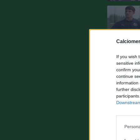
Calciomer
If you wish 
sensitive in
confirm you
continue se
information 
further disc
participants
Downstream 
Persona