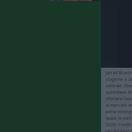
Jarrad Branth
stagione a ca
centrale 23e
quotidiano M
sferrare l'as
di mercato in
piena emerge
quasi, la pa
2026. Condizi
perderanno M