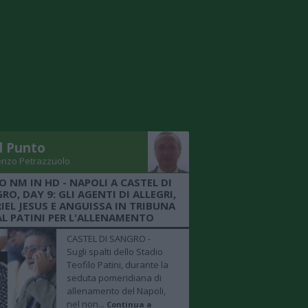
Il Punto
enzo Petrazzuolo
O NM IN HD - NAPOLI A CASTEL DI
RO, DAY 9: GLI AGENTI DI ALLEGRI,
IEL JESUS E ANGUISSA IN TRIBUNA
AL PATINI PER L'ALLENAMENTO
CASTEL DI SANGRO -
Sugli spalti dello Stadio
Teofilo Patini, durante la
seduta pomeridiana di
allenamento del Napoli,
nel non...
Continua a