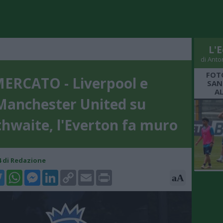
L'E
di Anto
FOT
ERCATO - Liverpool e
SAN
A
Manchester United su
hwaite, l'Everton fa muro
44 di Redazione
k
tter
WhatsApp
Messenger
LinkedIn
Copy
Email
Print
aA
Link