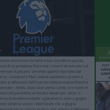
di Vinc
waite ancora non ha fatto il suo esordio in questa
FOT
usa di un problema fisico ma i rumors di mercato sul
SANG
nne non si placano. Secondo quanto riportato dal
GABR
irror, Liverpool e Man United sarebbero pronte a
salto al difenosre dell'Everton nella prossima finestra
vernale. I Reds, dopo aver perso Leoni, si trovano in
nza nel pacchetto arretrato dando per certo, o
rtenza di Ibrahima Konate a parametro zero a giugno
one simile la vivono i Red Devils che a giugno
aguire per lo stesso motivo. Per questo il difensore