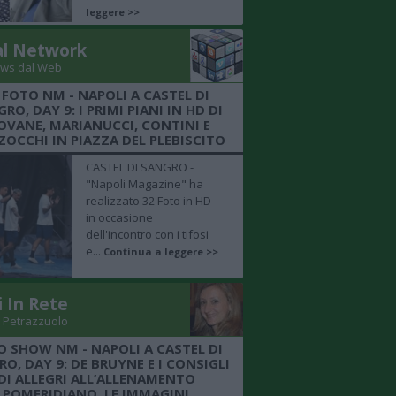
leggere >>
al Network
ws dal Web
 FOTO NM - NAPOLI A CASTEL DI
RO, DAY 9: I PRIMI PIANI IN HD DI
OVANE, MARIANUCCI, CONTINI E
OCCHI IN PIAZZA DEL PLEBISCITO
CASTEL DI SANGRO -
"Napoli Magazine" ha
realizzato 32 Foto in HD
in occasione
dell'incontro con i tifosi
e...
Continua a leggere >>
i In Rete
 Petrazzuolo
O SHOW NM - NAPOLI A CASTEL DI
O, DAY 9: DE BRUYNE E I CONSIGLI
DI ALLEGRI ALL’ALLENAMENTO
POMERIDIANO, LE IMMAGINI