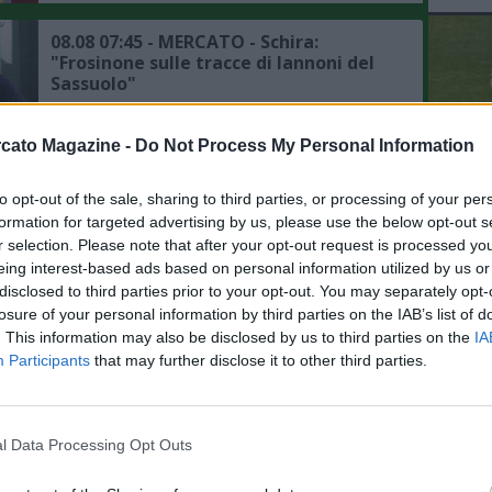
08.08 07:45 - MERCATO - Schira:
"Frosinone sulle tracce di Iannoni del
Sassuolo"
08.08 04:00 - MERCATO - Romano: "Il
cato Magazine -
Do Not Process My Personal Information
Manchester City si aspetta di
chiudere presto tutti i dettagli
to opt-out of the sale, sharing to third parties, or processing of your per
L'An
dell'affare Bouaddi"
formation for targeted advertising by us, please use the below opt-out s
del Nu
r selection. Please note that after your opt-out request is processed y
08.08 02:00 - MERCATO - PSG,
VID
eing interest-based ads based on personal information utilized by us or
intensificati i contatti per Ferran
RIE
Torres, il punto sulla trattativa
disclosed to third parties prior to your opt-out. You may separately opt-
losure of your personal information by third parties on the IAB’s list of
. This information may also be disclosed by us to third parties on the
IA
08.08 00:15 - MERCATO - Romano:
Participants
that may further disclose it to other third parties.
"Badiashile ha dato apertura totale al
Napoli, il punto su Aguerd"
l Data Processing Opt Outs
07.08 23:53 - MERCATO - Moretto:
"Ruggeri ha accettato l'offerta