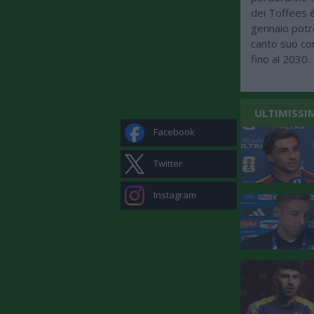
dei Toffees è
gennaio potre
canto suo con
fino al 2030.
ULTIMISSI
Facebook
Twitter
Instagram