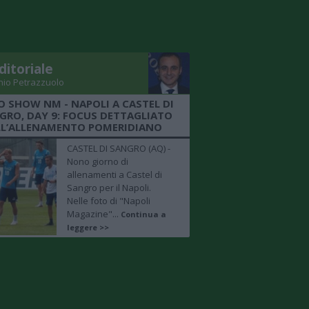
ditoriale
nio Petrazzuolo
O SHOW NM - NAPOLI A CASTEL DI
GRO, DAY 9: FOCUS DETTAGLIATO
LL’ALLENAMENTO POMERIDIANO
CASTEL DI SANGRO (AQ) -
Nono giorno di
allenamenti a Castel di
Sangro per il Napoli.
Nelle foto di "Napoli
Magazine"...
Continua a
leggere >>