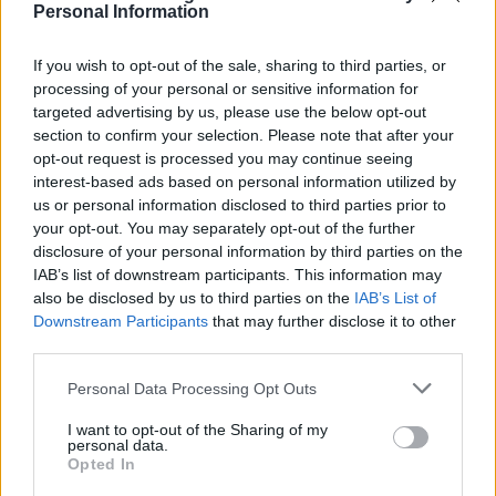
Personal Information
e lineare. Però è oggettivamente un giocatore che ha
potenziale. Può dire la sua anche a livello di Champions. È il
If you wish to opt-out of the sale, sharing to third parties, or
classico box to box, che ricorda anche un po' Rabiot. È un po'
processing of your personal or sensitive information for
più aggressivo, essendo un sudamericano. Rios cosa ha tratto
targeted advertising by us, please use the below opt-out
dagli insegnamenti di Mourinho? C'è stato un momento in cui
section to confirm your selection. Please note that after your
era uscito dalle rotazioni a causa di un infortunio alla spalla.
opt-out request is processed you may continue seeing
Come un diesel, è entrato gradualmente all'interno delle
interest-based ads based on personal information utilized by
gerarchie. L'intesa con Barrenechea non c'era. Poi Mourinho gli
us or personal information disclosed to third parties prior to
ha ritagliato un ruolo da leader. Ha avuto una buona crescita.
your opt-out. You may separately opt-out of the further
Secondo me ha fatto una crescita lineare, non è esploso, ma
disclosure of your personal information by third parties on the
può farlo in un club che gli dà fiducia e minuti. Il livello del
IAB’s list of downstream participants. This information may
campionato portoghese? Il campionato si è ripreso, ha
also be disclosed by us to third parties on the
IAB’s List of
ritrovato il sesto posto dopo il sorpasso dell'Eredivisie. Si farà
Downstream Participants
that may further disclose it to other
di tutto per farlo crescere entro il 2030, si è creata una rete
third parties.
tra Braga, Porto, Benfica e Sporting. Non voglio essere
pessimista, ma in Italia dobbiamo vederci bene dal
Personal Data Processing Opt Outs
campionato portoghese. I giocatori che arrivano da lì fanno
I want to opt-out of the Sharing of my
bene. Sono stato impressionato dal Portogallo, dallo stadio
personal data.
del Do Dragao che ha ormai 20 anni".
Opted In