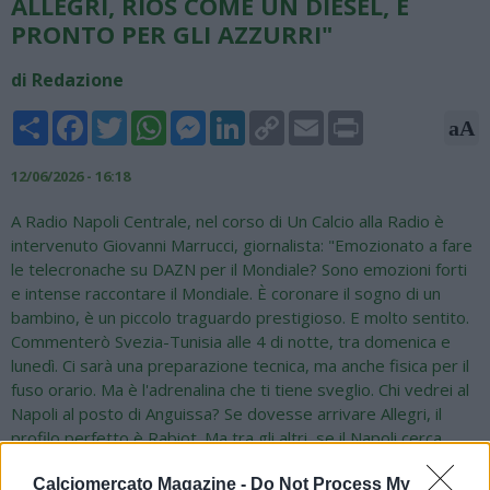
ALLEGRI, RIOS COME UN DIESEL, È
PRONTO PER GLI AZZURRI"
di Redazione
Share
Facebook
Twitter
WhatsApp
Messenger
LinkedIn
Copy
Email
Print
aA
Link
12/06/2026 - 16:18
A Radio Napoli Centrale, nel corso di Un Calcio alla Radio è
intervenuto Giovanni Marrucci, giornalista: "Emozionato a fare
le telecronache su DAZN per il Mondiale? Sono emozioni forti
e intense raccontare il Mondiale. È coronare il sogno di un
bambino, è un piccolo traguardo prestigioso. E molto sentito.
Commenterò Svezia-Tunisia alle 4 di notte, tra domenica e
lunedì. Ci sarà una preparazione tecnica, ma anche fisica per il
fuso orario. Ma è l'adrenalina che ti tiene sveglio. Chi vedrei al
Napoli al posto di Anguissa? Se dovesse arrivare Allegri, il
profilo perfetto è Rabiot. Ma tra gli altri, se il Napoli cerca
qualcuno di pronto e a livello europeo, Rios può esserlo. Ha
avuto problemi di ambientamento al Benfica, non era semplice
Calciomercato Magazine -
Do Not Process My