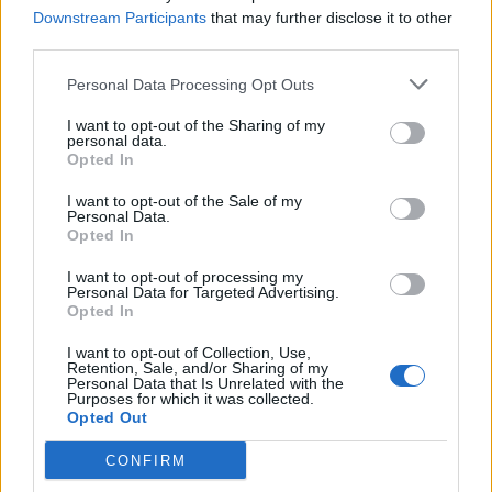
Downstream Participants
that may further disclose it to other
third parties.
Personal Data Processing Opt Outs
I want to opt-out of the Sharing of my
personal data.
Opted In
I want to opt-out of the Sale of my
Personal Data.
Opted In
VAI ALLA VERSIONE CLASSICA
I want to opt-out of processing my
Personal Data for Targeted Advertising.
Opted In
I want to opt-out of Collection, Use,
Il materiale (testo, foto e video) consultabile in questo portale è di nostra proprietà.
Retention, Sale, and/or Sharing of my
Alcune foto (screenshot) ed articoli presenti su "Calciomercato Magazine" sono in parte
giunti da internet, in quanto arrivati alla nostra attenzione attraverso regolari
Personal Data that Is Unrelated with the
comunicati stampa con immagini e testi allegati ed autorizzati alla pubblicazione, e
Purposes for which it was collected.
quindi valutati di pubblico dominio. Se i soggetti o gli autori avessero qualcosa in
Opted Out
contrario alla pubblicazione, non avranno che da segnalarlo alla redazione (indirizzo
email:
redazione@napolimagazine.com
), che provvederà prontamente alla rimozione.
CONFIRM
"Calciomercato Magazine" non è una testata giornalistica, ma un sito di informazione di
proprietà di Napoli Magazine.