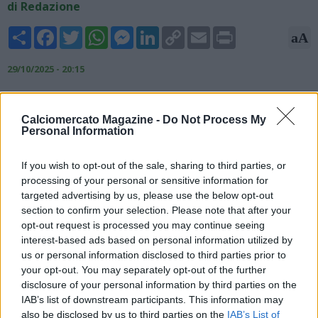
di Redazione
Share
Facebook
Twitter
WhatsApp
Messenger
LinkedIn
Copy
Email
Print
aA
Link
29/10/2025 - 20:15
Dopo un periodo di ambientamento, le prestazioni di Alex
Jimenez al Bournemouth iniziano a convincere e dall'Inghilterra
Calciomercato Magazine -
Do Not Process My
pensano al riscatto. L'esterno spagnolo era arrivato la scorsa
Personal Information
estate dal Milan in prestito oneroso con diritto di riscatto che
può diventare obbligo al verificarsi di determinate condizioni.
If you wish to opt-out of the sale, sharing to third parties, or
Le cifre del riscatto sono fissate a 20 milioni + 5 di bonus. Il
processing of your personal or sensitive information for
Bournemouth ha intenzione di scommettere su Jimenez, che
targeted advertising by us, please use the below opt-out
inizia a entrare nei radar anche della nazionale maggiore
section to confirm your selection. Please note that after your
spagnola.
opt-out request is processed you may continue seeing
interest-based ads based on personal information utilized by
us or personal information disclosed to third parties prior to
your opt-out. You may separately opt-out of the further
disclosure of your personal information by third parties on the
IAB’s list of downstream participants. This information may
also be disclosed by us to third parties on the
IAB’s List of