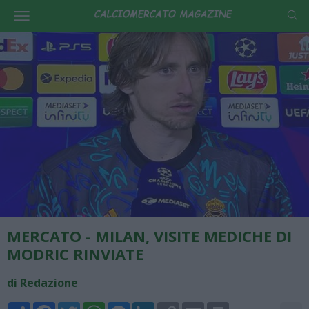
MERCATO - MILAN, VISITE MEDICHE DI
MODRIC RINVIATE
di Redazione
Share
Facebook
Twitter
WhatsApp
Messenger
LinkedIn
Copy
Email
Print