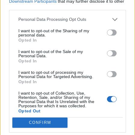
Downstream Participants
that may further disclose it to other
third parties.
Personal Data Processing Opt Outs
I want to opt-out of the Sharing of my
personal data.
Opted In
I want to opt-out of the Sale of my
Personal Data.
VAI ALLA VERSIONE CLASSICA
Opted In
I want to opt-out of processing my
Personal Data for Targeted Advertising.
Opted In
Il materiale (testo, foto e video) consultabile in questo portale è di nostra proprietà.
I want to opt-out of Collection, Use,
Alcune foto (screenshot) ed articoli presenti su "Calciomercato Magazine" sono in parte
Retention, Sale, and/or Sharing of my
giunti da internet, in quanto arrivati alla nostra attenzione attraverso regolari
comunicati stampa con immagini e testi allegati ed autorizzati alla pubblicazione, e
Personal Data that Is Unrelated with the
quindi valutati di pubblico dominio. Se i soggetti o gli autori avessero qualcosa in
Purposes for which it was collected.
contrario alla pubblicazione, non avranno che da segnalarlo alla redazione (indirizzo
Opted Out
email:
redazione@napolimagazine.com
), che provvederà prontamente alla rimozione.
"Calciomercato Magazine" non è una testata giornalistica, ma un sito di informazione di
CONFIRM
proprietà di Napoli Magazine.