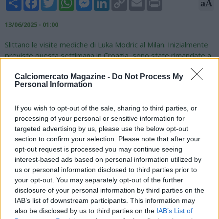
aA
Link
13/06/2025 - 01:00
Slittano le visite mediche di Luka Modric al Milan. Inizialmente
previste questa settimana in Croazia, sono state rimandate a
dopo il Mondiale per Club che il croato giocherà col Real. Si
tratta di una richiesta dello stesso centrocampista (40 anni il
Calciomercato Magazine -
Do Not Process My
Personal Information
prossimo 9 settembre), per una questione di rispetto nei
confronti dei Blancos. Il suo arrivo a Milano non sembra
If you wish to opt-out of the sale, sharing to third parties, or
comunque in dubbio, firmerà un contratto annuale con opzione
processing of your personal or sensitive information for
per una seconda stagione da 4 milioni di euro netti all'anno,
targeted advertising by us, please use the below opt-out
bonus compresi.
section to confirm your selection. Please note that after your
Fonte: Sport Mediaset
opt-out request is processed you may continue seeing
interest-based ads based on personal information utilized by
us or personal information disclosed to third parties prior to
your opt-out. You may separately opt-out of the further
disclosure of your personal information by third parties on the
IAB’s list of downstream participants. This information may
also be disclosed by us to third parties on the
IAB’s List of