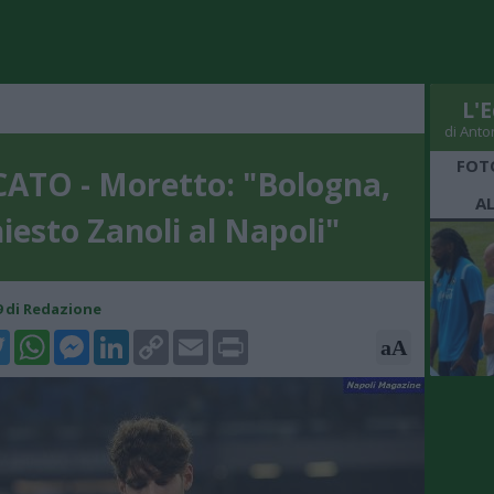
L'E
di Anto
FOT
ATO - Moretto: "Bologna,
A
iesto Zanoli al Napoli"
09 di Redazione
k
tter
WhatsApp
Messenger
LinkedIn
Copy
Email
Print
aA
Link