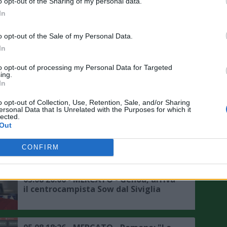
o opt-out of the Sharing of my personal data.
Nazionale è un obiettivo"
In
05.08 23:50 - MERCATO - Schira: "Il
o opt-out of the Sale of my Personal Data.
Sassuolo ha chiesto informazioni su
In
Darmian"
to opt-out of processing my Personal Data for Targeted
ing.
05.08 23:16 - SASSUOLO - Aquilani:
In
"Mercato? Ho fiducia nella società,
ma in difesa non ho neanche un
o opt-out of Collection, Use, Retention, Sale, and/or Sharing
ersonal Data that Is Unrelated with the Purposes for which it
titolare"
lected.
Out
05.08 20:58 - MERCATO - Romano:
"Zeballos continua ad aspettare il
CONFIRM
Napoli, si attendono sviluppi, ecco le
ultime"
05.08 20:06 - MERCATO - Genoa, arriva
il centrocampista Sow dal Siviglia