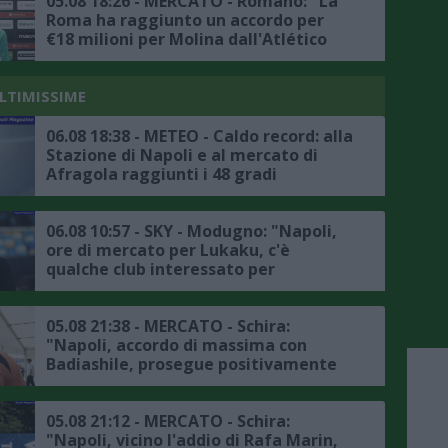
05.08 18:26 - MERCATO - Romano: "La
Roma ha raggiunto un accordo per
€18 milioni per Molina dall'Atlético
Madrid"
ULTIMISSIME
06.08 18:38 - METEO - Caldo record: alla
Stazione di Napoli e al mercato di
Afragola raggiunti i 48 gradi
06.08 10:57 - SKY - Modugno: "Napoli,
ore di mercato per Lukaku, c'è
qualche club interessato per
l'attaccante belga, l'Atlanta non è in
pole"
05.08 21:38 - MERCATO - Schira:
"Napoli, accordo di massima con
Badiashile, prosegue positivamente
la trattativa con il Chelsea, ecco i
dettagli"
05.08 21:12 - MERCATO - Schira:
"Napoli, vicino l'addio di Rafa Marin,