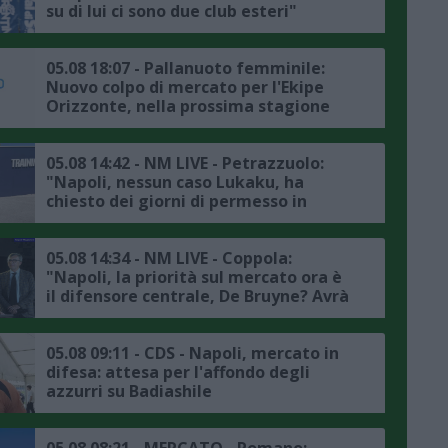
su di lui ci sono due club esteri"
05.08 18:07 - Pallanuoto femminile:
Nuovo colpo di mercato per l'Ekipe
Orizzonte, nella prossima stagione
Lavinia Papi indosserà la calottina
rossazzurra
05.08 14:42 - NM LIVE - Petrazzuolo:
"Napoli, nessun caso Lukaku, ha
chiesto dei giorni di permesso in
accordo con la società, il punto sul
mercato"
05.08 14:34 - NM LIVE - Coppola:
"Napoli, la priorità sul mercato ora è
il difensore centrale, De Bruyne? Avrà
avuto delle rassicurazioni da Allegri"
05.08 09:11 - CDS - Napoli, mercato in
difesa: attesa per l'affondo degli
azzurri su Badiashile