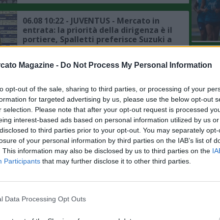
06.08 10:22 - JUVENTUS - Mercato in
entrata: la priorità della dirigenza è il
portiere, Spalletti preferisce Suzuki a
Vicario
L'An
cato Magazine -
Do Not Process My Personal Information
del Nu
06.08 10:17 - IL COMMENTO -
Zazzaroni: "Mercato ed esterofilia
VIDEO
"provinciale", il movimento penalizza
GLI
to opt-out of the sale, sharing to third parties, or processing of your per
chi ha il passaporto della Repubblica
formation for targeted advertising by us, please use the below opt-out s
italiana"
r selection. Please note that after your opt-out request is processed y
06.08 10:09 - MERCATO - Inter, si fa
eing interest-based ads based on personal information utilized by us or
complicata la questione Romero, il
disclosed to third parties prior to your opt-out. You may separately opt-
punto sulla trattativa
losure of your personal information by third parties on the IAB’s list of
. This information may also be disclosed by us to third parties on the
IA
06.08 02:00 - MERCATO - Manchester
Participants
that may further disclose it to other third parties.
United, si raffredda la pista Watkins,
altri nomi per l'attacco dei Red Devils
l Data Processing Opt Outs
06.08 00:42 - ROMA - Ghilardi: "Il
mercato non mi influenza, la