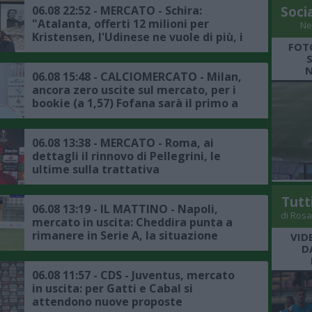
06.08 22:52 - MERCATO - Schira:
Soci
"Atalanta, offerti 12 milioni per
Ne
Kristensen, l'Udinese ne vuole di più, i
FOT
dettagli"
N
06.08 15:48 - CALCIOMERCATO - Milan,
ancora zero uscite sul mercato, per i
bookie (a 1,57) Fofana sarà il primo a
salutare
06.08 13:38 - MERCATO - Roma, ai
dettagli il rinnovo di Pellegrini, le
ultime sulla trattativa
Tutt
06.08 13:19 - IL MATTINO - Napoli,
di Rosa
mercato in uscita: Cheddira punta a
rimanere in Serie A, la situazione
VID
D
06.08 11:57 - CDS - Juventus, mercato
in uscita: per Gatti e Cabal si
attendono nuove proposte