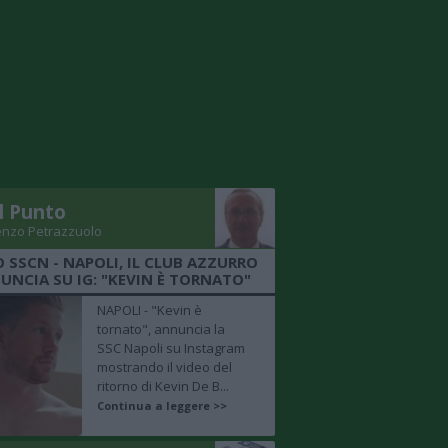
Il Punto
enzo Petrazzuolo
O SSCN - NAPOLI, IL CLUB AZZURRO
UNCIA SU IG: "KEVIN È TORNATO"
NAPOLI - "Kevin è
tornato", annuncia la
SSC Napoli su Instagram
mostrando il video del
ritorno di Kevin De B...
Continua a leggere >>