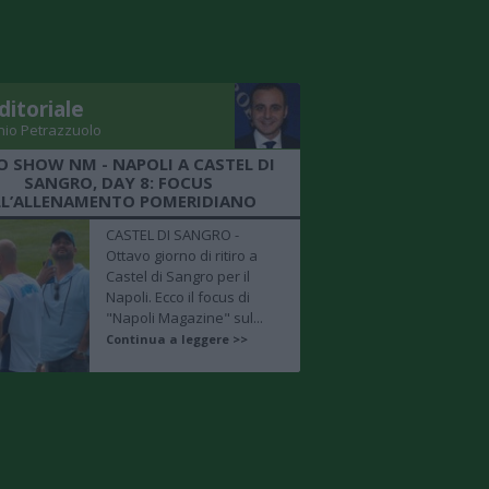
ditoriale
nio Petrazzuolo
O SHOW NM - NAPOLI A CASTEL DI
SANGRO, DAY 8: FOCUS
LL’ALLENAMENTO POMERIDIANO
CASTEL DI SANGRO -
Ottavo giorno di ritiro a
Castel di Sangro per il
Napoli. Ecco il focus di
"Napoli Magazine" sul...
Continua a leggere >>