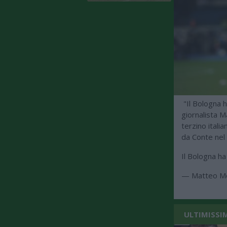
"Il Bologna h
giornalista M
terzino itali
da Conte nel 
Il Bologna ha
— Matteo M
ULTIMISSI