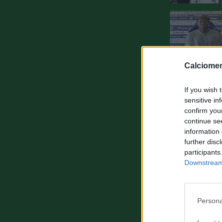
Calciomer
If you wish 
sensitive in
confirm you
continue se
information 
further disc
participants
Downstream 
Persona