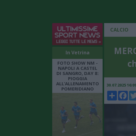
CALCIO
MERC
In Vetrina
ch
FOTO SHOW NM -
NAPOLI A CASTEL
DI SANGRO, DAY 8:
PIOGGIA
ALL’ALLENAMENTO
30.07.2025 16:
POMERIDIANO
Share
Faceboo
Twi