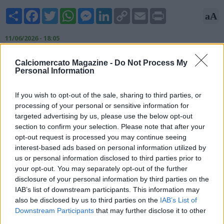
Share
Facebook
Twitter
WhatsApp
Messenger
LinkedIn
Copy
Email
Print
aA
Link
11/06/2026 - 18:05
Matteo Moretto, esperto di mercato, rivela su X: "Milan,
Calciomercato Magazine -
Do Not Process My
casting allenatore. Nelle prossime ore sono previsti dei
Personal Information
contatti diretti con Rúben Amorim, Matthias Jaissle e Oliver
Glasner. Il club rossonero adesso restringe il cerchio e vuole
If you wish to opt-out of the sale, sharing to third parties, or
accelerare sulla scelta finale. L’ex Crystal Palace perde
processing of your personal or sensitive information for
leggermente quota nelle preferenze".
targeted advertising by us, please use the below opt-out
section to confirm your selection. Please note that after your
opt-out request is processed you may continue seeing
interest-based ads based on personal information utilized by
us or personal information disclosed to third parties prior to
your opt-out. You may separately opt-out of the further
disclosure of your personal information by third parties on the
IAB’s list of downstream participants. This information may
also be disclosed by us to third parties on the
IAB’s List of
Downstream Participants
that may further disclose it to other
third parties.