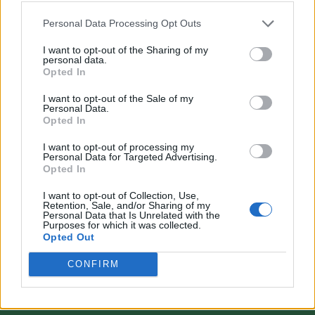
Personal Data Processing Opt Outs
I want to opt-out of the Sharing of my
personal data.
Opted In
VAI ALLA VERSIONE CLASSICA
I want to opt-out of the Sale of my
Personal Data.
Opted In
I want to opt-out of processing my
Personal Data for Targeted Advertising.
Il materiale (testo, foto e video) consultabile in questo portale è di nostra proprietà.
Opted In
Alcune foto (screenshot) ed articoli presenti su "Calciomercato Magazine" sono in parte
giunti da internet, in quanto arrivati alla nostra attenzione attraverso regolari
comunicati stampa con immagini e testi allegati ed autorizzati alla pubblicazione, e
I want to opt-out of Collection, Use,
quindi valutati di pubblico dominio. Se i soggetti o gli autori avessero qualcosa in
Retention, Sale, and/or Sharing of my
contrario alla pubblicazione, non avranno che da segnalarlo alla redazione (indirizzo
Personal Data that Is Unrelated with the
email:
redazione@napolimagazine.com
), che provvederà prontamente alla rimozione.
Purposes for which it was collected.
Opted Out
"Calciomercato Magazine" non è una testata giornalistica, ma un sito di informazione di
proprietà di Napoli Magazine.
CONFIRM