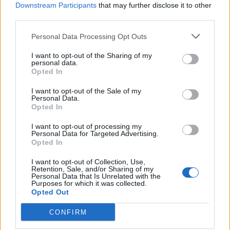
Downstream Participants
that may further disclose it to other
third parties.
Personal Data Processing Opt Outs
I want to opt-out of the Sharing of my
personal data.
Opted In
I want to opt-out of the Sale of my
Personal Data.
VAI ALLA VERSIONE CLASSICA
Opted In
I want to opt-out of processing my
Personal Data for Targeted Advertising.
Opted In
Il materiale (testo, foto e video) consultabile in questo portale è di nostra proprietà.
I want to opt-out of Collection, Use,
Alcune foto (screenshot) ed articoli presenti su "Calciomercato Magazine" sono in parte
Retention, Sale, and/or Sharing of my
giunti da internet, in quanto arrivati alla nostra attenzione attraverso regolari
Personal Data that Is Unrelated with the
comunicati stampa con immagini e testi allegati ed autorizzati alla pubblicazione, e
Purposes for which it was collected.
quindi valutati di pubblico dominio. Se i soggetti o gli autori avessero qualcosa in
Opted Out
contrario alla pubblicazione, non avranno che da segnalarlo alla redazione (indirizzo
email:
redazione@napolimagazine.com
), che provvederà prontamente alla rimozione.
CONFIRM
"Calciomercato Magazine" non è una testata giornalistica, ma un sito di informazione di
proprietà di Napoli Magazine.