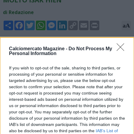
di Redazione
Share
Facebook
Twitter
WhatsApp
Messenger
LinkedIn
Copy
Email
Print
aA
Link
12/06/2025 - 22:52
Calciomercato Magazine -
Do Not Process My
Il Napoli cerca difensori centrali. L'obiettivo principale è Sam
Personal Information
Beukema, centrale del Bologna. L'accordo con l'olandese è
stato trovato, ma è complicato trovare la quadra coi felsinei.
If you wish to opt-out of the sale, sharing to third parties, or
Altro nome nel mirino è quello di Isak Hien. Il difensore
processing of your personal or sensitive information for
dell'Atalanta piace molto ad Antonio Conte ma, per ora, gli
targeted advertising by us, please use the below opt-out
orobici non sono interessati a vendere. Lo riporta Fabrizio
section to confirm your selection. Please note that after your
Romano.
opt-out request is processed you may continue seeing
interest-based ads based on personal information utilized by
us or personal information disclosed to third parties prior to
your opt-out. You may separately opt-out of the further
disclosure of your personal information by third parties on the
IAB’s list of downstream participants. This information may
also be disclosed by us to third parties on the
IAB’s List of