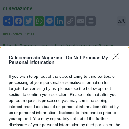
di Redazione
Share
Facebook
Twitter
WhatsApp
Messenger
LinkedIn
Copy
Email
Print
aA
Link
06/10/2025 - 16:11
Fabrizio Romano, giornalista, si è soffermato su Rasmus
Hojlund, attaccante del Napoli grande protagonista di questi
Calciomercato Magazine -
Do Not Process My
primi mesi di stagione. Arrivato dal Manchester United con la
Personal Information
formula del prestito e obbligo di riscatto fissato a 44 milioni in
caso di qualificazione alla prossima Champions, gli azzurri
If you wish to opt-out of the sale, sharing to third parties, or
sarebbero intenzionati ad acquistarlo comunque, a
processing of your personal or sensitive information for
prescindere dal piazzamento tra le prime quattro in
targeted advertising by us, please use the below opt-out
campionato. Tutte le parti coinvolte, spiega l'esperto di
section to confirm your selection. Please note that after your
mercato, considerano l’operazione come un trasferimento
opt-out request is processed you may continue seeing
destinato a diventare definitivo. Insomma, il futuro di Hojlund
interest-based ads based on personal information utilized by
diventa sempre più azzurro.
us or personal information disclosed to third parties prior to
your opt-out. You may separately opt-out of the further
disclosure of your personal information by third parties on the