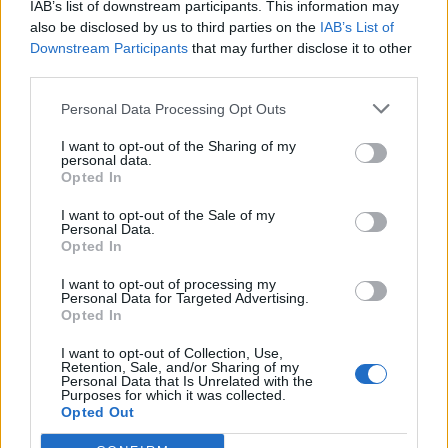
IAB’s list of downstream participants. This information may
also be disclosed by us to third parties on the
IAB’s List of
Downstream Participants
that may further disclose it to other
third parties.
Personal Data Processing Opt Outs
I want to opt-out of the Sharing of my
personal data.
Opted In
I want to opt-out of the Sale of my
Personal Data.
Opted In
VAI ALLA VERSIONE CLASSICA
I want to opt-out of processing my
Personal Data for Targeted Advertising.
Opted In
I want to opt-out of Collection, Use,
Retention, Sale, and/or Sharing of my
Personal Data that Is Unrelated with the
Il materiale (testo, foto e video) consultabile in questo portale è di nostra proprietà.
Purposes for which it was collected.
Alcune foto (screenshot) ed articoli presenti su "Calciomercato Magazine" sono in parte
Opted Out
giunti da internet, in quanto arrivati alla nostra attenzione attraverso regolari
comunicati stampa con immagini e testi allegati ed autorizzati alla pubblicazione, e
quindi valutati di pubblico dominio. Se i soggetti o gli autori avessero qualcosa in