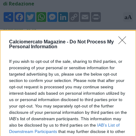
di Redazione
Share
Facebook
Twitter
WhatsApp
Messenger
LinkedIn
Copy
Email
Print
aA
Link
21/05/2025 - 21:18
Calciomercato Magazine -
Do Not Process My
Alfredo Pedullà, giornalista ed esperto di mercato, ha parlato
Personal Information
di David e dell'ipotesi Napoli sul proprio canale YouTube: "Il
Napoli ha fatto l'offerta più importante per David ma i
If you wish to opt-out of the sale, sharing to third parties, or
parametri zero così costosi hanno bisogno di prudenza.
processing of your personal or sensitive information for
Abbiamo detto della Juventus e dell'Inter ma non hanno fatto
targeted advertising by us, please use the below opt-out
offerte pari a quella del Napoli".
section to confirm your selection. Please note that after your
opt-out request is processed you may continue seeing
interest-based ads based on personal information utilized by
us or personal information disclosed to third parties prior to
your opt-out. You may separately opt-out of the further
disclosure of your personal information by third parties on the
IAB’s list of downstream participants. This information may
also be disclosed by us to third parties on the
IAB’s List of
Downstream Participants
that may further disclose it to other