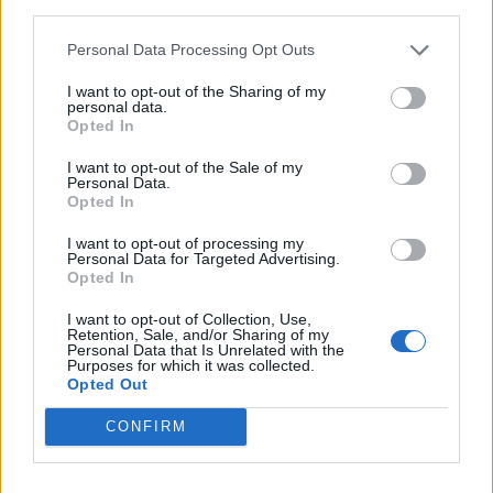
third parties.
Personal Data Processing Opt Outs
I want to opt-out of the Sharing of my
personal data.
Opted In
I want to opt-out of the Sale of my
VAI ALLA VERSIONE CLASSICA
Personal Data.
Opted In
I want to opt-out of processing my
Personal Data for Targeted Advertising.
Opted In
Il materiale (testo, foto e video) consultabile in questo portale è di nostra proprietà.
Alcune foto (screenshot) ed articoli presenti su "Calciomercato Magazine" sono in parte
giunti da internet, in quanto arrivati alla nostra attenzione attraverso regolari
I want to opt-out of Collection, Use,
comunicati stampa con immagini e testi allegati ed autorizzati alla pubblicazione, e
Retention, Sale, and/or Sharing of my
quindi valutati di pubblico dominio. Se i soggetti o gli autori avessero qualcosa in
Personal Data that Is Unrelated with the
contrario alla pubblicazione, non avranno che da segnalarlo alla redazione (indirizzo
Purposes for which it was collected.
email:
redazione@napolimagazine.com
), che provvederà prontamente alla rimozione.
Opted Out
"Calciomercato Magazine" non è una testata giornalistica, ma un sito di informazione di
proprietà di Napoli Magazine.
CONFIRM