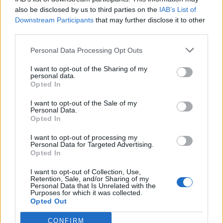
also be disclosed by us to third parties on the
IAB’s List of
Downstream Participants
that may further disclose it to other
third parties.
Personal Data Processing Opt Outs
I want to opt-out of the Sharing of my
personal data.
Opted In
I want to opt-out of the Sale of my
Personal Data.
Opted In
VAI ALLA VERSIONE CLASSICA
I want to opt-out of processing my
Personal Data for Targeted Advertising.
Opted In
I want to opt-out of Collection, Use,
Retention, Sale, and/or Sharing of my
Il materiale (testo, foto e video) consultabile in questo portale è di nostra proprietà.
Personal Data that Is Unrelated with the
Alcune foto (screenshot) ed articoli presenti su "Calciomercato Magazine" sono in parte
Purposes for which it was collected.
giunti da internet, in quanto arrivati alla nostra attenzione attraverso regolari
Opted Out
comunicati stampa con immagini e testi allegati ed autorizzati alla pubblicazione, e
quindi valutati di pubblico dominio. Se i soggetti o gli autori avessero qualcosa in
contrario alla pubblicazione, non avranno che da segnalarlo alla redazione (indirizzo
CONFIRM
email:
redazione@napolimagazine.com
), che provvederà prontamente alla rimozione.