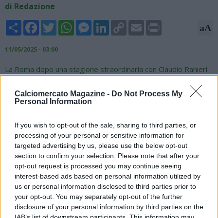
di Redazione
Share
Facebook
Twitter
WhatsApp
Messenger
LinkedIn
Copy
Email
Print
aA
Link
11/05/2025 - 03:00
La Roma dopo una stagione straordinaria con Claudio Ranieri
si prepara a iniziare un nuovo ciclo con un nuovo allenatore in
panchina. Il casting è in corso da mesi ma, anche a causa
Calciomercato Magazine -
Do Not Process My
dell'incognita sul piazzamento finale dei giallorossi, che ancora
Personal Information
non sanno se e quale coppa europea giocheranno la prossima
stagione, la società non ha ancora fatto una scelta definitiva
If you wish to opt-out of the sale, sharing to third parties, or
sul prossimo tecnico. Secondo quanto riportato da Gianluca Di
processing of your personal or sensitive information for
Marzio però, ci sarebbero due certezze sul futuro della
targeted advertising by us, please use the below opt-out
panchina dei giallorossi: il prossimo allenatore della Roma non
section to confirm your selection. Please note that after your
sarà nè Massimiliano Allegri e neppure Stefano Pioli, due nomi
opt-out request is processed you may continue seeing
a lungo accostati ai giallorossi.
interest-based ads based on personal information utilized by
us or personal information disclosed to third parties prior to
your opt-out. You may separately opt-out of the further
disclosure of your personal information by third parties on the
IAB’s list of downstream participants. This information may