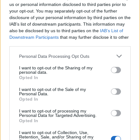
Madrid: occhio al ritorno in Liga di Rodri, offerto a 3,00,
us or personal information disclosed to third parties prior to
seguito a 6,00 da tre giocatori del PSG campione d’Europa, i
your opt-out. You may separately opt-out of the further
due perni portoghesi del centrocampo di Luis Enrique e
disclosure of your personal information by third parties on the
Khvicha Kvaratskhelia, Mvp dell’ultima Champions League.
IAB’s list of downstream participants. This information may
also be disclosed by us to third parties on the
IAB’s List of
Downstream Participants
that may further disclose it to other
third parties.
Personal Data Processing Opt Outs
I want to opt-out of the Sharing of my
personal data.
Opted In
I want to opt-out of the Sale of my
Personal Data.
Opted In
I want to opt-out of processing my
Personal Data for Targeted Advertising.
Opted In
VAI ALLA VERSIONE CLASSICA
I want to opt-out of Collection, Use,
Retention, Sale, and/or Sharing of my