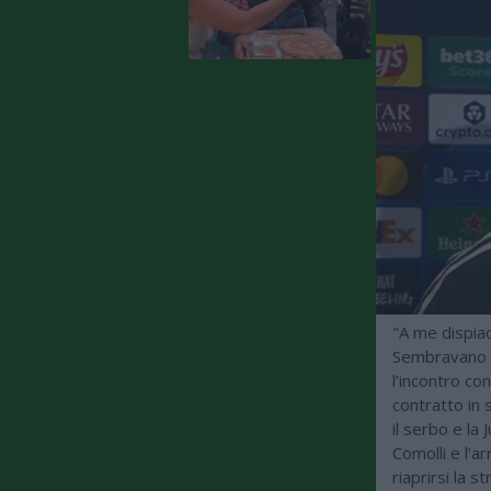
"A me dispiace
Sembravano pa
l’incontro co
contratto in 
il serbo e la
Comolli e l’a
riaprirsi la 