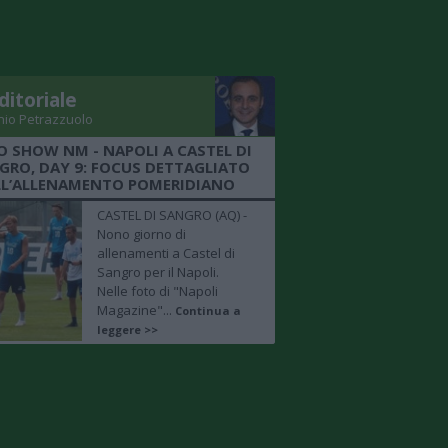
ditoriale
nio Petrazzuolo
O SHOW NM - NAPOLI A CASTEL DI
GRO, DAY 9: FOCUS DETTAGLIATO
LL’ALLENAMENTO POMERIDIANO
CASTEL DI SANGRO (AQ) -
Nono giorno di
allenamenti a Castel di
Sangro per il Napoli.
Nelle foto di "Napoli
Magazine"...
Continua a
leggere >>