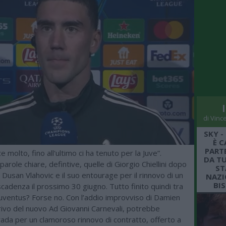
di Vinc
SKY -
È C
PARTE
 molto, fino all'ultimo ci ha tenuto per la Juve”.
DA TU
role chiare, defintive, quelle di Giorgio Chiellini dopo
ST
n Dusan Vlahovic e il suo entourage per il rinnovo di un
NAZI
BI
scadenza il prossimo 30 giugno. Tutto finito quindi tra
 Juventus? Forse no. Con l’addio improvviso di Damien
rrivo del nuovo Ad Giovanni Carnevali, potrebbe
strada per un clamoroso rinnovo di contratto, offerto a