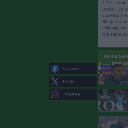
3,50 – come 
Better. Un “a
Spalletti, ch
Bisognerà lima
Vlahovic, ma 
che sembrava
ULTIMISSI
Facebook
Twitter
Instagram