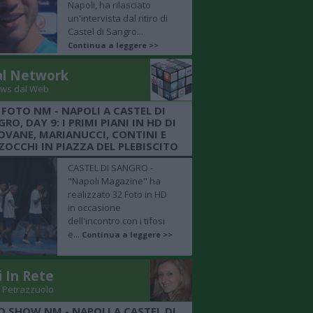
Napoli, ha rilasciato
un'intervista dal ritiro di
Castel di Sangro...
Continua a leggere >>
al Network
ws dal Web
 FOTO NM - NAPOLI A CASTEL DI
RO, DAY 9: I PRIMI PIANI IN HD DI
OVANE, MARIANUCCI, CONTINI E
OCCHI IN PIAZZA DEL PLEBISCITO
CASTEL DI SANGRO -
"Napoli Magazine" ha
realizzato 32 Foto in HD
in occasione
dell'incontro con i tifosi
e...
Continua a leggere >>
i In Rete
 Petrazzuolo
O SHOW NM - NAPOLI A CASTEL DI