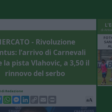
L'E
di Anto
FOT
ERCATO - Rivoluzione
SAN
A
ntus: l’arrivo di Carnevali
 la pista Vlahovic, a 3,50 il
rinnovo del serbo
48 di Redazione
k
tter
WhatsApp
Messenger
LinkedIn
Copy
Email
Print
aA
Link