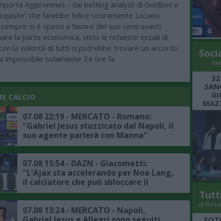
riporta Agipronews - dai betting analyst di Goldbet e
cquisto” che farebbe felice sicuramente Luciano
e sempre si è speso a favore del suo centravanti.
re la parte economica, visto le richieste iniziali di
con la volontà di tutti si potrebbe trovare un accordo
Soci
 impossibile solamente 24 ore fa.
Ne
32
SANG
GI
ME CALCIO
MAZZ
07.08 22:19 - MERCATO - Romano:
"Gabriel Jesus stuzzicato dal Napoli, il
suo agente parlerà con Manna"
07.08 15:54 - DAZN - Giacometti:
"L'Ajax sta accelerando per Noa Lang,
il calciatore che può sbloccare il
mercato del Napoli è Lukaku"
Tutt
di Rosa
07.08 13:24 - MERCATO - Napoli,
Gabriel Jesus e Allegri sono seguiti
FOT