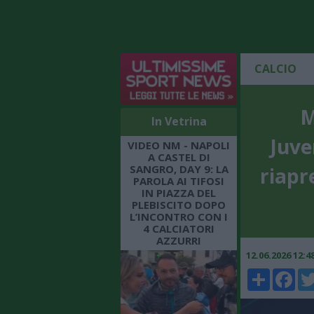
CALCIO
M
In Vetrina
Juve
VIDEO NM - NAPOLI
A CASTEL DI
SANGRO, DAY 9: LA
riapre
PAROLA AI TIFOSI
IN PIAZZA DEL
PLEBISCITO DOPO
L’INCONTRO CON I
4 CALCIATORI
AZZURRI
12.06.2026 12:
Share
Faceboo
Twi