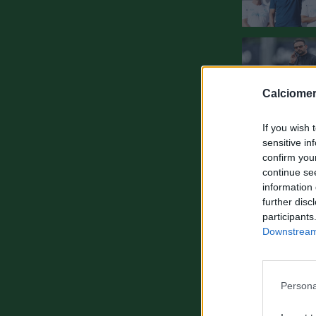
Calciomer
If you wish 
sensitive in
confirm you
continue se
information 
further disc
participants
Downstream 
Persona