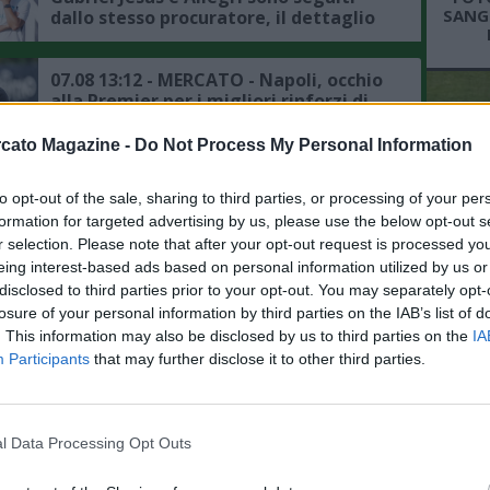
SANGR
dallo stesso procuratore, il dettaglio
07.08 13:12 - MERCATO - Napoli, occhio
alla Premier per i migliori rinforzi di
esperienza, i profili
cato Magazine -
Do Not Process My Personal Information
07.08 12:55 - MERCATO - Napoli-De
to opt-out of the sale, sharing to third parties, or processing of your per
Bruyne prove di disgelo, ma i bookie
formation for targeted advertising by us, please use the below opt-out s
(a 3,00) non chiudono le porte al
trasferimento
r selection. Please note that after your opt-out request is processed y
L'An
eing interest-based ads based on personal information utilized by us or
del Nu
07.08 12:50 - MERCATO - Manchester
disclosed to third parties prior to your opt-out. You may separately opt-
City, Maresca sogna un grande colpo
VID
losure of your personal information by third parties on the IAB’s list of
a centrocampo: occhio a Enzo
D
. This information may also be disclosed by us to third parties on the
IA
Fernandez
POM
Participants
that may further disclose it to other third parties.
07.08 12:18 - MERCATO - Napoli, niente
acquisti fino ad agosto come nel 2023,
il dettaglio
l Data Processing Opt Outs