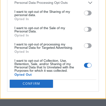
Personal Data Processing Opt Outs
I want to opt-out of the Sharing of my
personal data.
Opted In
VAI ALLA VERSIONE CLASSICA
I want to opt-out of the Sale of my
Personal Data.
Opted In
I want to opt-out of processing my
Il materiale (testo, foto e video) consultabile in questo portale è di nostra proprietà.
Personal Data for Targeted Advertising.
Alcune foto (screenshot) ed articoli presenti su "Calciomercato Magazine" sono in parte
giunti da internet, in quanto arrivati alla nostra attenzione attraverso regolari
Opted In
comunicati stampa con immagini e testi allegati ed autorizzati alla pubblicazione, e
quindi valutati di pubblico dominio. Se i soggetti o gli autori avessero qualcosa in
I want to opt-out of Collection, Use,
contrario alla pubblicazione, non avranno che da segnalarlo alla redazione (indirizzo
email:
redazione@napolimagazine.com
), che provvederà prontamente alla rimozione.
Retention, Sale, and/or Sharing of my
Personal Data that Is Unrelated with the
Purposes for which it was collected.
"Calciomercato Magazine" non è una testata giornalistica, ma un sito di informazione di
proprietà di Napoli Magazine.
Opted Out
CONFIRM