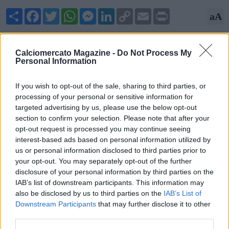
Share
Facebook
Twitter
WhatsApp
Messenger
LinkedIn
Copy
Email
Print
aA
Link
11/08/2025 - 22:03
Calciomercato Magazine -
Do Not Process My
Fabrizio Romano, giornalista ed esperto di mercato, scrive su
Personal Information
X: "Jack Grealish ha completato le visite mediche per diventare
un nuovo giocatore dell'Everton, in prestito dal Manchester
If you wish to opt-out of the sale, sharing to third parties, or
City con diritto di riscatto a 50 milioni di sterline".
processing of your personal or sensitive information for
targeted advertising by us, please use the below opt-out
section to confirm your selection. Please note that after your
opt-out request is processed you may continue seeing
interest-based ads based on personal information utilized by
us or personal information disclosed to third parties prior to
your opt-out. You may separately opt-out of the further
disclosure of your personal information by third parties on the
IAB’s list of downstream participants. This information may
also be disclosed by us to third parties on the
IAB’s List of
Downstream Participants
that may further disclose it to other
third parties.