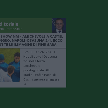
ditoriale
nio Petrazzuolo
 SHOW NM - AMICHEVOLE A CASTEL
ANGRO, NAPOLI-OSASUNA 2-1: ECCO
UTTE LE IMMAGINI DI FINE GARA
CASTEL DI SANGRO - Il
Napoli batte l'Osasuna
2-1, nella terza
amichevole
prestagionale. Allo
stadio Teofilo Patini di
Cas...
Continua a leggere
>>