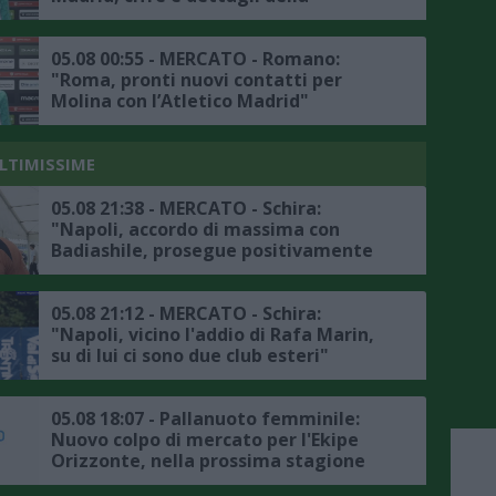
trattativa
05.08 00:55 - MERCATO - Romano:
"Roma, pronti nuovi contatti per
Molina con l’Atletico Madrid"
ULTIMISSIME
05.08 21:38 - MERCATO - Schira:
"Napoli, accordo di massima con
Badiashile, prosegue positivamente
la trattativa con il Chelsea, ecco i
dettagli"
05.08 21:12 - MERCATO - Schira:
"Napoli, vicino l'addio di Rafa Marin,
su di lui ci sono due club esteri"
05.08 18:07 - Pallanuoto femminile:
Nuovo colpo di mercato per l'Ekipe
Orizzonte, nella prossima stagione
Lavinia Papi indosserà la calottina