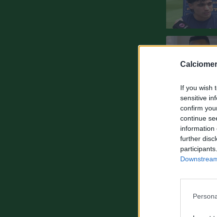
Calciomer
If you wish 
sensitive in
confirm you
continue se
information 
further disc
participants
Downstream 
Persona