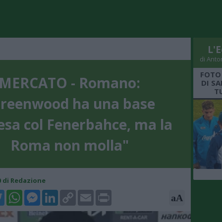
L'E
di Anto
FOTO
MERCATO - Romano:
DI S
T
reenwood ha una base
tesa col Fenerbahce, ma la
Roma non molla"
00 di Redazione
k
tter
WhatsApp
Messenger
LinkedIn
Copy
Email
Print
aA
Link