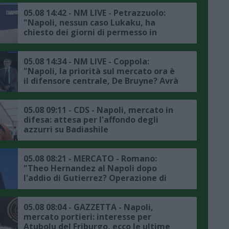
rossazzurra
05.08 14:42 - NM LIVE - Petrazzuolo:
"Napoli, nessun caso Lukaku, ha
chiesto dei giorni di permesso in
accordo con la società, il punto sul
mercato"
05.08 14:34 - NM LIVE - Coppola:
"Napoli, la priorità sul mercato ora è
il difensore centrale, De Bruyne? Avrà
avuto delle rassicurazioni da Allegri"
05.08 09:11 - CDS - Napoli, mercato in
difesa: attesa per l'affondo degli
azzurri su Badiashile
05.08 08:21 - MERCATO - Romano:
"Theo Hernandez al Napoli dopo
l'addio di Gutierrez? Operazione di
fantasia, ingaggio fuori mercato per
la Serie A"
05.08 08:04 - GAZZETTA - Napoli,
mercato portieri: interesse per
Atubolu del Friburgo, ecco le ultime