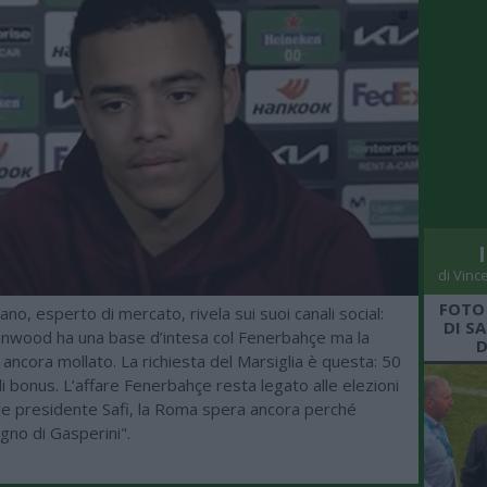
di Vinc
FOTO
no, esperto di mercato, rivela sui suoi canali social:
DI S
wood ha una base d’intesa col Fenerbahçe ma la
D
ncora mollato. La richiesta del Marsiglia è questa: 50
 di bonus. L’affare Fenerbahçe resta legato alle elezioni
ale presidente Safi, la Roma spera ancora perché
gno di Gasperini".