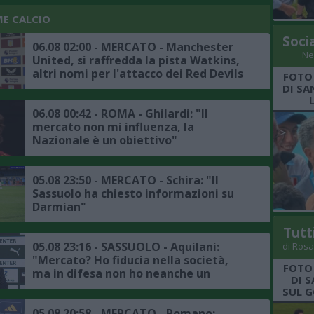
ME CALCIO
Soci
06.08 02:00 - MERCATO - Manchester
Ne
United, si raffredda la pista Watkins,
altri nomi per l'attacco dei Red Devils
FOTO
DI SA
06.08 00:42 - ROMA - Ghilardi: "Il
mercato non mi influenza, la
Nazionale è un obiettivo"
05.08 23:50 - MERCATO - Schira: "Il
Sassuolo ha chiesto informazioni su
Darmian"
Tutt
05.08 23:16 - SASSUOLO - Aquilani:
di Rosa
"Mercato? Ho fiducia nella società,
FOTO
ma in difesa non ho neanche un
DI 
titolare"
SUL G
05.08 20:58 - MERCATO - Romano: