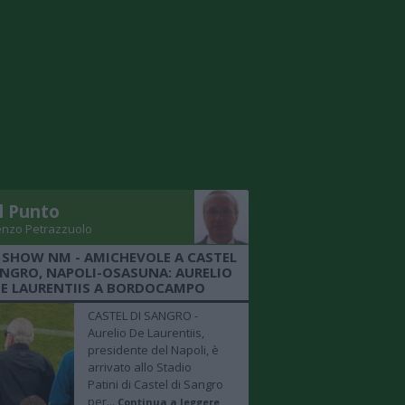
Il Punto
enzo Petrazzuolo
 SHOW NM - AMICHEVOLE A CASTEL
ANGRO, NAPOLI-OSASUNA: AURELIO
E LAURENTIIS A BORDOCAMPO
CASTEL DI SANGRO -
Aurelio De Laurentiis,
presidente del Napoli, è
arrivato allo Stadio
Patini di Castel di Sangro
per...
Continua a leggere