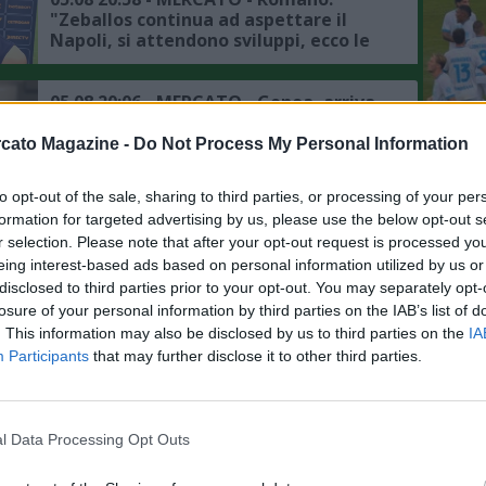
"Zeballos continua ad aspettare il
Napoli, si attendono sviluppi, ecco le
ultime"
05.08 20:06 - MERCATO - Genoa, arriva
il centrocampista Sow dal Siviglia
cato Magazine -
Do Not Process My Personal Information
L'An
del Nu
to opt-out of the sale, sharing to third parties, or processing of your per
05.08 18:26 - MERCATO - Romano: "La
formation for targeted advertising by us, please use the below opt-out s
FOTO
Roma ha raggiunto un accordo per
r selection. Please note that after your opt-out request is processed y
€18 milioni per Molina dall'Atlético
JACQ
Madrid"
eing interest-based ads based on personal information utilized by us or
disclosed to third parties prior to your opt-out. You may separately opt-
05.08 17:28 - SKY - Atalanta sul
losure of your personal information by third parties on the IAB’s list of
mercato dei difensori, piacciono
. This information may also be disclosed by us to third parties on the
IA
Kristensen e Todibo
Participants
that may further disclose it to other third parties.
05.08 16:22 - MERCATO - Fiorentina,
ora le uscite: per i bookie Fagioli (1,65)
l Data Processing Opt Outs
e Gudmundson (2,00) i principali
indiziati