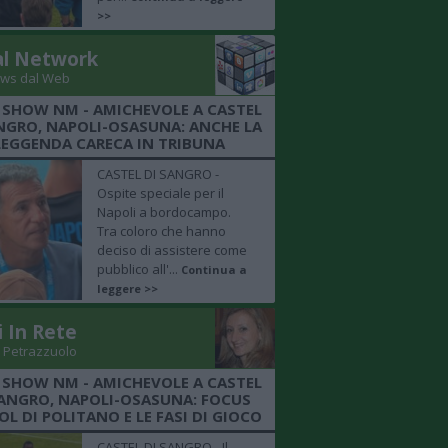
>>
al Network
ws dal Web
 SHOW NM - AMICHEVOLE A CASTEL
NGRO, NAPOLI-OSASUNA: ANCHE LA
LEGGENDA CARECA IN TRIBUNA
CASTEL DI SANGRO -
Ospite speciale per il
Napoli a bordocampo.
Tra coloro che hanno
deciso di assistere come
pubblico all'...
Continua a
leggere >>
i In Rete
 Petrazzuolo
 SHOW NM - AMICHEVOLE A CASTEL
SANGRO, NAPOLI-OSASUNA: FOCUS
OL DI POLITANO E LE FASI DI GIOCO
CASTEL DI SANGRO - Il