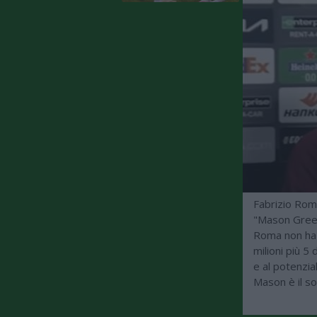
Fabrizio Roma
"Mason Green
Roma non ha a
milioni più 5
e al potenzi
Mason è il so