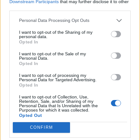
Downstream Participants
that may further disclose it to other
third parties.
Personal Data Processing Opt Outs
I want to opt-out of the Sharing of my
personal data.
Opted In
I want to opt-out of the Sale of my
Personal Data.
VAI ALLA VERSIONE CLASSICA
Opted In
I want to opt-out of processing my
Personal Data for Targeted Advertising.
Opted In
Il materiale (testo, foto e video) consultabile in questo portale è di nostra proprietà.
I want to opt-out of Collection, Use,
Alcune foto (screenshot) ed articoli presenti su "Calciomercato Magazine" sono in parte
Retention, Sale, and/or Sharing of my
giunti da internet, in quanto arrivati alla nostra attenzione attraverso regolari
Personal Data that Is Unrelated with the
comunicati stampa con immagini e testi allegati ed autorizzati alla pubblicazione, e
quindi valutati di pubblico dominio. Se i soggetti o gli autori avessero qualcosa in
Purposes for which it was collected.
contrario alla pubblicazione, non avranno che da segnalarlo alla redazione (indirizzo
Opted Out
email:
redazione@napolimagazine.com
), che provvederà prontamente alla rimozione.
"Calciomercato Magazine" non è una testata giornalistica, ma un sito di informazione di
CONFIRM
proprietà di Napoli Magazine.