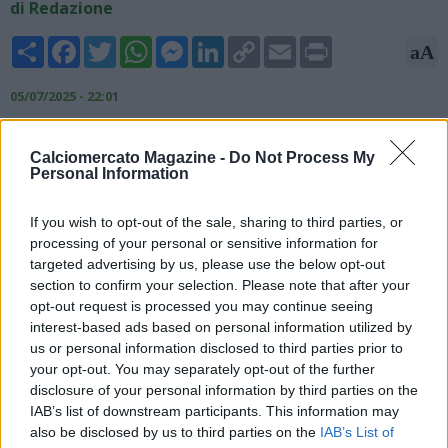
di Redazione
Share
Facebook
Twitter
WhatsApp
Messenger
LinkedIn
Copy
Email
Print
aA
Link
05/07/2025 - 22:01
Secondo quanto riferito dall'esperto di calciomercato Fabrizio
Calciomercato Magazine -
Do Not Process My
Romano, il Newcastle United ha messo nel mirino Giorgio
Personal Information
Scalvini, difensore centrale dell’Atalanta, come possibile
rinforzo per la prossima stagione. Il tecnico Eddie Howe
If you wish to opt-out of the sale, sharing to third parties, or
considera una priorità rafforzare il reparto difensivo,
processing of your personal or sensitive information for
soprattutto alla luce delle condizioni fisiche incerte di Sven
targeted advertising by us, please use the below opt-out
Botman e della limitata disponibilità di centrali: Dan Burn,
section to confirm your selection. Please note that after your
Fabian Schär e Jamaal Lascelles sono gli unici a disposizione.
opt-out request is processed you may continue seeing
interest-based ads based on personal information utilized by
us or personal information disclosed to third parties prior to
your opt-out. You may separately opt-out of the further
disclosure of your personal information by third parties on the
IAB’s list of downstream participants. This information may
also be disclosed by us to third parties on the
IAB’s List of