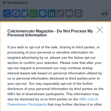
di Redazione
Share
Facebook
Twitter
WhatsApp
Messenger
LinkedIn
Copy
Email
Print
aA
Link
05/06/2026 - 11:28
Calciomercato Magazine -
Do Not Process My
Fabrizio Romano, giornalista ed esperto di mercato, annuncia
Personal Information
su X: "Italiano-Besiktas, ci siamo! Italiano arriva oggi a Istanbul
alle 15:00 per firmare il contratto come nuovo allenatore del
If you wish to opt-out of the sale, sharing to third parties, or
Besiktas. Accordo raggiunto fino a giugno 2028 con l'ex
processing of your personal or sensitive information for
tecnico del Bologna, pronto per un nuovo capitolo".
targeted advertising by us, please use the below opt-out
section to confirm your selection. Please note that after your
opt-out request is processed you may continue seeing
interest-based ads based on personal information utilized by
us or personal information disclosed to third parties prior to
your opt-out. You may separately opt-out of the further
disclosure of your personal information by third parties on the
IAB’s list of downstream participants. This information may
also be disclosed by us to third parties on the
IAB’s List of
Downstream Participants
that may further disclose it to other
third parties.