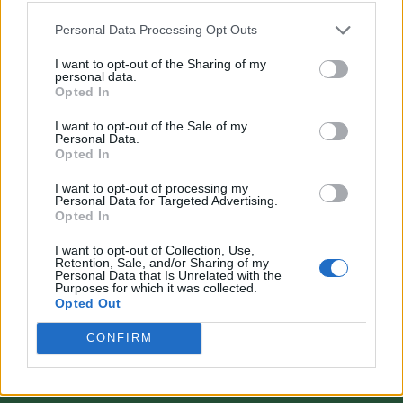
Personal Data Processing Opt Outs
I want to opt-out of the Sharing of my
personal data.
Opted In
VAI ALLA VERSIONE CLASSICA
I want to opt-out of the Sale of my
Personal Data.
Opted In
I want to opt-out of processing my
Personal Data for Targeted Advertising.
Il materiale (testo, foto e video) consultabile in questo portale è di nostra proprietà.
Opted In
Alcune foto (screenshot) ed articoli presenti su "Calciomercato Magazine" sono in parte
giunti da internet, in quanto arrivati alla nostra attenzione attraverso regolari
comunicati stampa con immagini e testi allegati ed autorizzati alla pubblicazione, e
I want to opt-out of Collection, Use,
quindi valutati di pubblico dominio. Se i soggetti o gli autori avessero qualcosa in
Retention, Sale, and/or Sharing of my
contrario alla pubblicazione, non avranno che da segnalarlo alla redazione (indirizzo
Personal Data that Is Unrelated with the
email:
redazione@napolimagazine.com
), che provvederà prontamente alla rimozione.
Purposes for which it was collected.
Opted Out
"Calciomercato Magazine" non è una testata giornalistica, ma un sito di informazione di
proprietà di Napoli Magazine.
CONFIRM