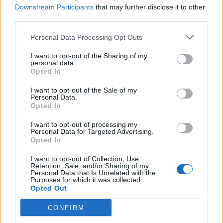
Downstream Participants
that may further disclose it to other
third parties.
Personal Data Processing Opt Outs
I want to opt-out of the Sharing of my
personal data.
Opted In
I want to opt-out of the Sale of my
Personal Data.
Opted In
VAI ALLA VERSIONE CLASSICA
I want to opt-out of processing my
Personal Data for Targeted Advertising.
Opted In
Il materiale (testo, foto e video) consultabile in questo portale è di nostra proprietà.
I want to opt-out of Collection, Use,
Alcune foto (screenshot) ed articoli presenti su "Calciomercato Magazine" sono in parte
Retention, Sale, and/or Sharing of my
giunti da internet, in quanto arrivati alla nostra attenzione attraverso regolari
Personal Data that Is Unrelated with the
comunicati stampa con immagini e testi allegati ed autorizzati alla pubblicazione, e
Purposes for which it was collected.
quindi valutati di pubblico dominio. Se i soggetti o gli autori avessero qualcosa in
Opted Out
contrario alla pubblicazione, non avranno che da segnalarlo alla redazione (indirizzo
email:
redazione@napolimagazine.com
), che provvederà prontamente alla rimozione.
CONFIRM
"Calciomercato Magazine" non è una testata giornalistica, ma un sito di informazione di
proprietà di Napoli Magazine.