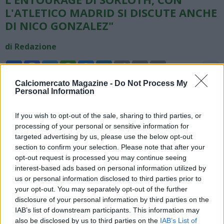
L'ATLETICO MADRID SI DISCUTE ANCHE
DI NICO GONZALEZ"
di Redazione
Share
Facebook
Twitter
WhatsApp
Messenger
LinkedIn
Copy
Email
Print
aA
Link
Calciomercato Magazine -
Do Not Process My
07/06/2026 - 13:15
Personal Information
Fabrizio Romano, giornalista, scrive su X: "Accordo preliminare
If you wish to opt-out of the sale, sharing to third parties, or
sui termini personali tra la Juventus e l'entourage di Alexander
processing of your personal or sensitive information for
Sørloth. I colloqui tra Juve e Atlético Madrid proseguiranno,
targeted advertising by us, please use the below opt-out
con le due squadre che continueranno a discutere anche di
section to confirm your selection. Please note that after your
Nico González".
opt-out request is processed you may continue seeing
interest-based ads based on personal information utilized by
us or personal information disclosed to third parties prior to
your opt-out. You may separately opt-out of the further
disclosure of your personal information by third parties on the
IAB’s list of downstream participants. This information may
also be disclosed by us to third parties on the
IAB’s List of