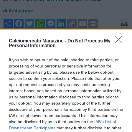
di Redazione
Share
Facebook
Twitter
WhatsApp
Messenger
LinkedIn
Copy
Email
Print
aA
Link
30/07/2025 - 23:16
Calciomercato Magazine -
Do Not Process My
Personal Information
Fabrizio Romano, esperto di mercato, scrive su X: "Dan
Ndoye ha firmato un contratto quinquennale più opzione fino
If you wish to opt-out of the sale, sharing to third parties, or
a giugno 2031 come nuovo giocatore del Nottingham Forest.
processing of your personal or sensitive information for
Visite mediche effettuate: 40 milioni di euro più 5 milioni di
targeted advertising by us, please use the below opt-out
bonus e una clausola di rivendita del 10% al Bologna".
section to confirm your selection. Please note that after your
opt-out request is processed you may continue seeing
interest-based ads based on personal information utilized by
us or personal information disclosed to third parties prior to
your opt-out. You may separately opt-out of the further
disclosure of your personal information by third parties on the
IAB’s list of downstream participants. This information may
also be disclosed by us to third parties on the
IAB’s List of
Downstream Participants
that may further disclose it to other