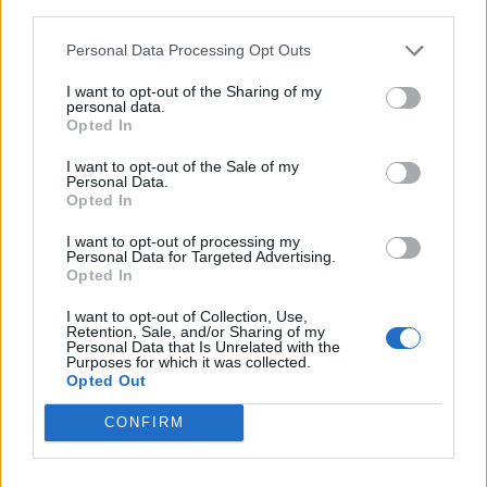
third parties.
Personal Data Processing Opt Outs
I want to opt-out of the Sharing of my
personal data.
Opted In
I want to opt-out of the Sale of my
VAI ALLA VERSIONE CLASSICA
Personal Data.
Opted In
I want to opt-out of processing my
Personal Data for Targeted Advertising.
Opted In
Il materiale (testo, foto e video) consultabile in questo portale è di nostra proprietà.
Alcune foto (screenshot) ed articoli presenti su "Calciomercato Magazine" sono in parte
giunti da internet, in quanto arrivati alla nostra attenzione attraverso regolari
I want to opt-out of Collection, Use,
comunicati stampa con immagini e testi allegati ed autorizzati alla pubblicazione, e
Retention, Sale, and/or Sharing of my
quindi valutati di pubblico dominio. Se i soggetti o gli autori avessero qualcosa in
Personal Data that Is Unrelated with the
contrario alla pubblicazione, non avranno che da segnalarlo alla redazione (indirizzo
Purposes for which it was collected.
email:
redazione@napolimagazine.com
), che provvederà prontamente alla rimozione.
Opted Out
"Calciomercato Magazine" non è una testata giornalistica, ma un sito di informazione di
proprietà di Napoli Magazine.
CONFIRM