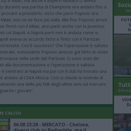
ity e Milan, ma anche il Bayern Monaco ci aveva
Soci
ity durante una partita di Champions era andato fino a
Ne
 provare a prenderlo: visto che però Popovic era
FOT
 Milan, non se ne fece più nulla. Alla fine Popovic arrivò
non firmò con il Milan, anzi parlò anche con la Juventus
N
irmò col Napoli. A Napoli però non è andata come si
apoli aveva un accordo fatto e finito con il Partizan
st'estate. Cos'è successo? Che l'operazione è saltata
generale, nonostante Popovic avesse già fatto le visite
trovasse nella sede del Partizan. Ci sono stati dei
ti alla documentazione e l'operazione è saltata.
 rientrato al Napoli ma poi con il club ha trovato una
è andato al CSKA Mosca. Così si chiude la vicenda di
Tutt
amente una delle più folli degli ultimi anni sul mercato
guarda i giovani".
di Rosa
VID
D
ME CALCIO
06.08 23:28 - MERCATO - Chelsea,
diversi club su Badiashile, ma il