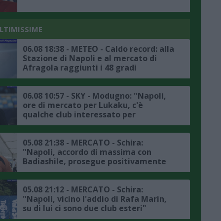
ULTIMISSIME
06.08 18:38 - METEO - Caldo record: alla
Stazione di Napoli e al mercato di
Afragola raggiunti i 48 gradi
06.08 10:57 - SKY - Modugno: "Napoli,
ore di mercato per Lukaku, c'è
qualche club interessato per
l'attaccante belga, l'Atlanta non è in
pole"
05.08 21:38 - MERCATO - Schira:
"Napoli, accordo di massima con
Badiashile, prosegue positivamente
la trattativa con il Chelsea, ecco i
dettagli"
05.08 21:12 - MERCATO - Schira:
"Napoli, vicino l'addio di Rafa Marin,
su di lui ci sono due club esteri"