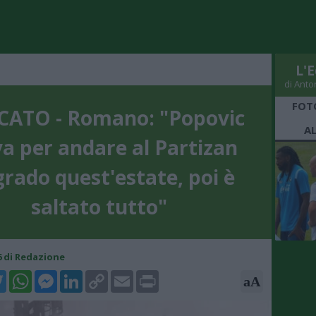
L'E
di Anto
FOT
ATO - Romano: "Popovic
A
a per andare al Partizan
grado quest'estate, poi è
saltato tutto"
46 di Redazione
k
tter
WhatsApp
Messenger
LinkedIn
Copy
Email
Print
aA
Link