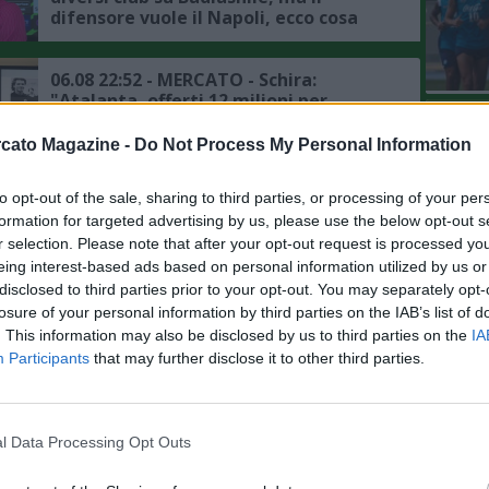
difensore vuole il Napoli, ecco cosa
frena la trattativa
06.08 22:52 - MERCATO - Schira:
"Atalanta, offerti 12 milioni per
Kristensen, l'Udinese ne vuole di più, i
L'An
dettagli"
cato Magazine -
Do Not Process My Personal Information
del Nu
VIDEO
06.08 15:48 - CALCIOMERCATO - Milan,
GLI
to opt-out of the sale, sharing to third parties, or processing of your per
ancora zero uscite sul mercato, per i
formation for targeted advertising by us, please use the below opt-out s
bookie (a 1,57) Fofana sarà il primo a
salutare
r selection. Please note that after your opt-out request is processed y
eing interest-based ads based on personal information utilized by us or
06.08 13:38 - MERCATO - Roma, ai
disclosed to third parties prior to your opt-out. You may separately opt-
dettagli il rinnovo di Pellegrini, le
losure of your personal information by third parties on the IAB’s list of
ultime sulla trattativa
. This information may also be disclosed by us to third parties on the
IA
Participants
that may further disclose it to other third parties.
06.08 13:19 - IL MATTINO - Napoli,
mercato in uscita: Cheddira punta a
rimanere in Serie A, la situazione
l Data Processing Opt Outs