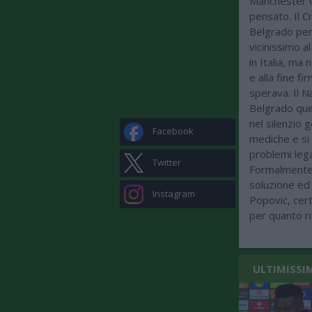
Manchester C
pensato. Il C
Belgrado per
vicinissimo al
in Italia, ma 
e alla fine f
sperava. Il N
Belgrado que
nel silenzio 
Facebook
mediche e si 
problemi lega
Twitter
Formalmente è
soluzione ed 
Instagram
Popovic, cert
per quanto ri
ULTIMISSI