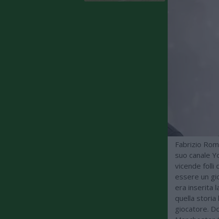
Fabrizio Roma
suo canale Y
vicende folli
essere un gio
era inserita l
quella storia
giocatore. Do