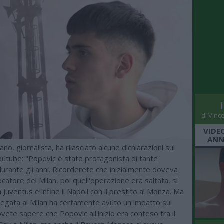
di Vinc
VIDE
ANN
no, giornalista, ha rilasciato alcune dichiarazioni sul
outube: "Popovic è stato protagonista di tante
 durante gli anni. Ricorderete che inizialmente doveva
catore del Milan, poi quell'operazione era saltata, si
a Juventus e infine il Napoli con il prestito al Monza. Ma
 legata al Milan ha certamente avuto un impatto sul
vete sapere che Popovic all'inizio era conteso tra il