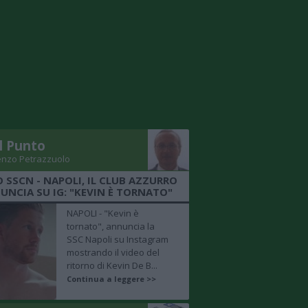
Il Punto
enzo Petrazzuolo
O SSCN - NAPOLI, IL CLUB AZZURRO
UNCIA SU IG: "KEVIN È TORNATO"
NAPOLI - "Kevin è
tornato", annuncia la
SSC Napoli su Instagram
mostrando il video del
ritorno di Kevin De B...
Continua a leggere >>