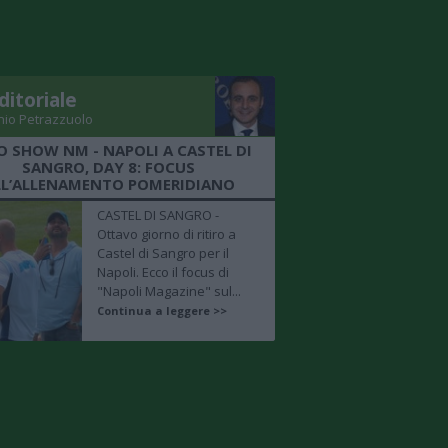
ditoriale
nio Petrazzuolo
O SHOW NM - NAPOLI A CASTEL DI
SANGRO, DAY 8: FOCUS
LL’ALLENAMENTO POMERIDIANO
CASTEL DI SANGRO -
Ottavo giorno di ritiro a
Castel di Sangro per il
Napoli. Ecco il focus di
"Napoli Magazine" sul...
Continua a leggere >>