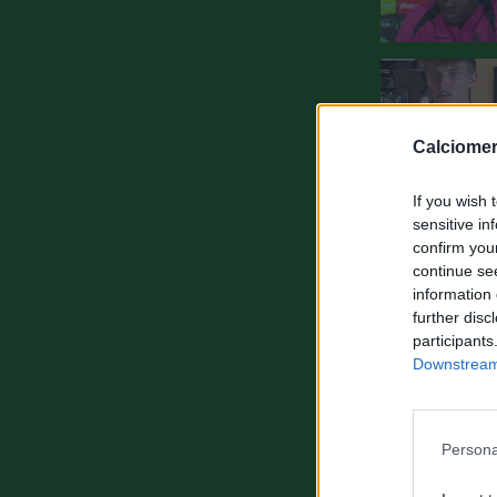
Calciomer
If you wish 
sensitive in
confirm you
continue se
information 
further disc
participants
Downstream 
Persona