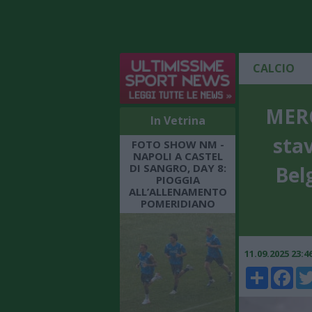
CALCIO
MERC
In Vetrina
stav
FOTO SHOW NM -
NAPOLI A CASTEL
DI SANGRO, DAY 8:
Bel
PIOGGIA
ALL’ALLENAMENTO
POMERIDIANO
11.09.2025 23:
Share
Faceboo
Twi